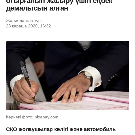
отырғанын жасыру үшін еңбек
демалысын алған
Жарияланған күні:
23 қараша 2020, 16:32
Көрнекі фото: pixabay.com
СҚО жолаушылар көлігі және автомобиль