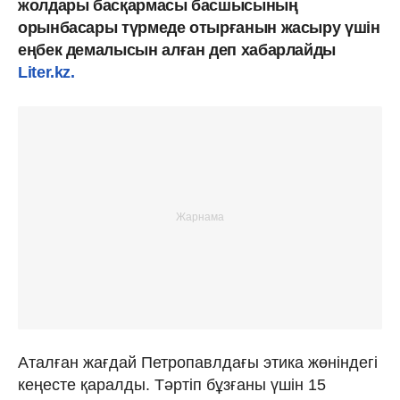
жолдары басқармасы басшысының
орынбасары түрмеде отырғанын жасыру үшін
еңбек демалысын алған деп хабарлайды
Liter.kz.
Аталған жағдай Петропавлдағы этика жөніндегі
кеңесте қаралды. Тәртіп бұзғаны үшін 15