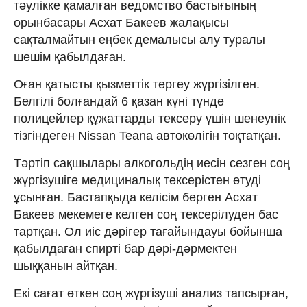
тәулікке қамалған ведомство бастығының
орынбасары Асхат Бакеев жалақысы
сақталмайтын еңбек демалысы алу туралы
шешім қабылдаған.
Оған қатысты қызметтік тергеу жүргізілген.
Белгілі болғандай 6 қазан күні түнде
полицейлер құжаттарды тексеру үшін шенеунік
тізгіндеген Nissan Teana автокөлігін тоқтатқан.
Тәртіп сақшылары алкогольдің иесін сезген соң
жүргізушіге медициналық тексерістен өтуді
ұсынған. Бастапқыда келісім берген Асхат
Бакеев мекемеге келген соң тексерілуден бас
тартқан. Ол иіс дәрігер тағайындауы бойынша
қабылдаған спирті бар дәрі-дәрмектен
шыққанын айтқан.
Екі сағат өткен соң жүргізуші анализ тапсырған,