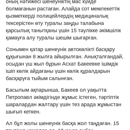
оның нәтижесі шенеуніктің мас күйде
болмағанын растаған. Алайда сот мемлекеттік
қызметкерді полицейлердің медициналық
тексерістен өту туралы заңды талабына
қарсылық танытқаны үшін 15 тәулікке әкімшілік
қамауға алу туралы шешім шығарған.
Сонымен қатар шенеунік автокөлікті басқару
құқығынан 8 жылға айырылған. Анықталғандай,
осыдан үш жыл бұрын Асхат Бакеевке ішімдік
ішіп көлік айдағаны үшін көлік құралдарын
басқаруға тыйым салынған.
Басылым ақпарынша, Бакеев ол уақытта
Петропавл әкімдігінде жұмыс істеген, тәртіптік
шаралардан жалтару үшін тез арада жұмыстан
шығып кеткен.
Ал бұл жолы шенеунік басқа жол таңдаған. 15