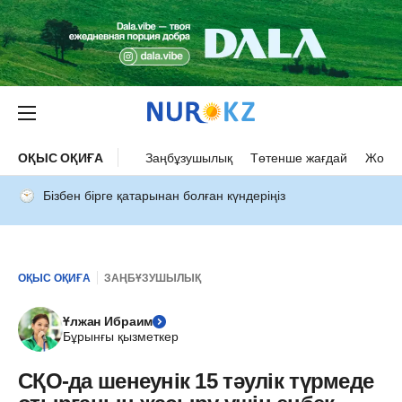
ОҚЫС ОҚИҒА
Заңбұзушылық
Төтенше жағдай
Жол а
Бізбен бірге қатарынан болған күндеріңіз
ОҚЫС ОҚИҒА
ЗАҢБҰЗУШЫЛЫҚ
Ұлжан Ибраим
Бұрынғы қызметкер
СҚО-да шенеунік 15 тәулік түрмеде