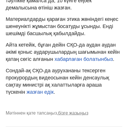
тәулікке қамалса да, 10 күнге еңбек
демалысына өтініш жазған.
Материалдарды қараған этика жөніндегі кеңес
шенеунікті жұмыстан босатуды ұсынды. Енді
шешімді басшылық қабылдайды.
Айта кетейік, бұған дейін СҚО-да аудан аудан
әкімі қоныс аударушылардың шағымынан кейін
қатаң сөгіс алғанын
хабарлаған болатынбыз
.
Сондай-ақ СҚО-да аурухананы тексерген
прокурордың видеосынан кейін денсаулық
сақтау министрі ақ халаттыларға араша
түскенін
жазған едік
.
Мәтіннен қате тапсаңыз,
бізге жазыңыз