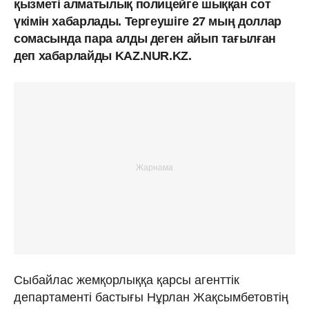
қызметі алматылық полицейге шыққан сот
үкімін хабарлады. Тергеушіге 27 мың доллар
сомасында пара алды деген айып тағылған
деп хабарлайды KAZ.NUR.KZ.
Сыбайлас жемқорлыққа қарсы агенттік
департаменті бастығы Нұрлан Жақсымбетовтің