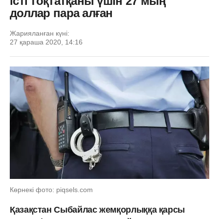
істі тоқтатқаны үшін 27 мың
доллар пара алған
Жарияланған күні:
27 қараша 2020, 14:16
Көрнекі фото: piqsels.com
Қазақстан Сыбайлас жемқорлыққа қарсы