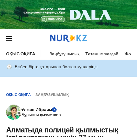
ОҚЫС ОҚИҒА
Заңбұзушылық
Төтенше жағдай
Жол а
Бізбен бірге қатарынан болған күндеріңіз
ОҚЫС ОҚИҒА
ЗАҢБҰЗУШЫЛЫҚ
Ұлжан Ибраим
Бұрынғы қызметкер
Алматыда полицей қылмыстық