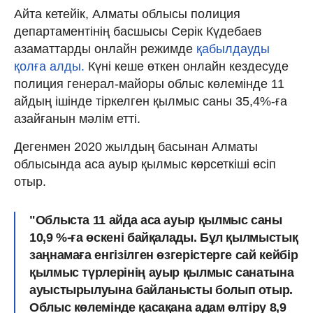
Айта кетейік, Алматы облысы полиция
департаментінің басшысы Серік Күдебаев
азаматтарды онлайн режимде
қабылдауды
қолға алды.
Күні кеше өткен онлайн кездесуде
полиция генерал-майоры облыс көлемінде 11
айдың ішінде тіркелген қылмыс саны 35,4%-ға
азайғанын мәлім етті.
Дегенмен 2020 жылдың басынан Алматы
облысында аса ауыр қылмыс көрсеткіші өсіп
отыр.
"Облыста 11 айда аса ауыр қылмыс саны
10,9 %-ға өскені байқалады. Бұл қылмыстық
заңнамаға енгізілген өзгерістерге сай кейбір
қылмыс түрлерінің ауыр қылмыс санатына
ауыстырылуына байланысты болып отыр.
Облыс көлемінде қасақана адам өлтіру 8,9