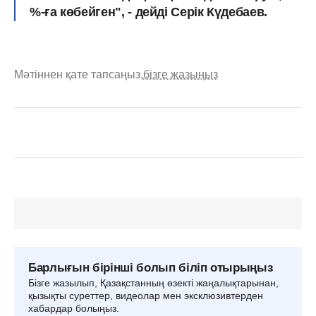
%-ға көбейген", - дейді Серік Күдебаев.
Мәтіннен қате тапсаңыз,
бізге жазыңыз
Барлығын бірінші болып біліп отырыңыз
Бізге жазылып, Қазақстанның өзекті жаңалықтарынан,
қызықты суреттер, видеолар мен эксклюзивтерден
хабардар болыңыз.