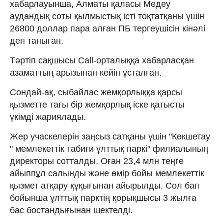
хабарлауынша, Алматы қаласы Медеу
аудандық соты қылмыстық істі тоқтатқаны үшін
26800 доллар пара алған ПБ тергеушісін кінәлі
деп таныған.
Тәртіп сақшысы Call-орталыққа хабарласқан
азаматтың арызынан кейін ұсталған.
Сондай-ақ, сыбайлас жемқорлыққа қарсы
қызметте тағы бір жемқорлық іске қатысты
үкімді жариялады.
Жер учаскелерін заңсыз сатқаны үшін "Көкшетау
" мемлекеттік табиғи ұлттық паркі" филиалының
директоры сотталды. Оған 23,4 млн теңге
айыппұл салынды және өмір бойы мемлекеттік
қызмет атқару құқығынан айырылды. Сол бап
бойынша ұлттық парктің қорықшысы 3 жылға
бас бостандығынан шектелді.