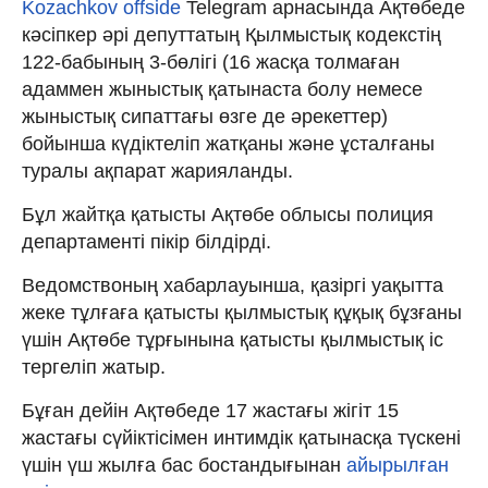
Kozachkov offside
Telegram арнасында Ақтөбеде
кәсіпкер әрі депуттатың Қылмыстық кодекстің
122-бабының 3-бөлігі (16 жасқа толмаған
адаммен жыныстық қатынаста болу немесе
жыныстық сипаттағы өзге де әрекеттер)
бойынша күдіктеліп жатқаны және ұсталғаны
туралы ақпарат жарияланды.
Бұл жайтқа қатысты Ақтөбе облысы полиция
департаменті пікір білдірді.
Ведомствоның хабарлауынша, қазіргі уақытта
жеке тұлғаға қатысты қылмыстық құқық бұзғаны
үшін Ақтөбе тұрғынына қатысты қылмыстық іс
тергеліп жатыр.
Бұған дейін Ақтөбеде 17 жастағы жігіт 15
жастағы сүйіктісімен интимдік қатынасқа түскені
үшін үш жылға бас бостандығынан
айырылған