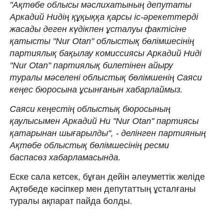
"Ақтөбе облысы мәслихатының депутаты
Аркадий Нидің құқыққа қарсы іс-әрекеттерді
жасады деген күдікпен ұсталуы фактісіне
қатысты "Nur Otan" облыстық бөлімшесінің
партиялық бақылау комиссиясы Аркадий Ниді
"Nur Otan" партиялық билетінен айыру
туралы мәселені облыстық бөлімшенің Саяси
кеңес бюросына ұсынғанын хабарлаймыз.
Саяси кеңестің облыстық бюросының
қаулысымен Аркадий Ни "Nur Otan" партиясы
қатарынан шығарылды", - делінген партияның
Ақтөбе облыстық бөлімшесінің ресми
баспасөз хабарламасында.
Еске сала кетсек, бұған дейін әлеуметтік желіде
Ақтөбеде кәсіпкер мен депутаттың ұсталғаны
туралы ақпарат пайда болды.