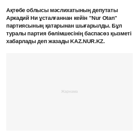
Ақтөбе облысы мәслихатының депутаты
Аркадий Ни ұсталғаннан кейін "Nur Otan"
партиясының қатарынан шығарылды. Бұл
туралы партия бөлімшесінің баспасөз қызметі
хабарлады деп жазады KAZ.NUR.KZ.