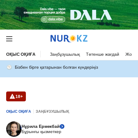
ОҚЫС ОҚИҒА
Заңбұзушылық
Төтенше жағдай
Жол а
Бізбен бірге қатарынан болған күндеріңіз
18+
ОҚЫС ОҚИҒА
ЗАҢБҰЗУШЫЛЫҚ
Нұрила Ермекбай
Бұрынғы қызметкер