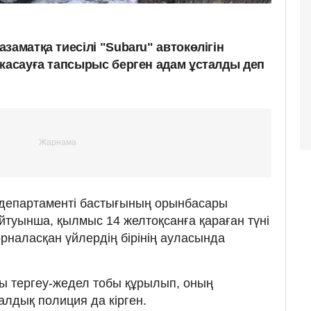
заматқа тиесілі "Subaru" автокөлігін
 жасауға тапсырыс берген адам ұсталды деп
департаменті бастығының орынбасары
туынша, қылмыс 14 желтоқсанға қараған түні
рналасқан үйлердің бірінің ауласында
ы тергеу-жедел тобы құрылып, оның
лдық полиция да кірген.