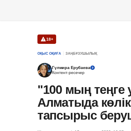
18+
ОҚЫС ОҚИҒА
ЗАҢБҰЗУШЫЛЫҚ
Гүлмира Ерубаева
Контент-ресечер
"100 мың теңге 
Алматыда көлік
тапсырыс беру