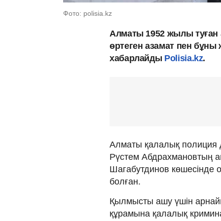
Фото: polisia.kz
Алматы 1952 жылы туған а
өртеген азамат пен бұны
хабарлайды
Polisia.kz
.
Алматы қалалық полиция 
Рүстем Абдрахмановтың ай
Шагабутдинов көшесінде о
болған.
Қылмысты ашу үшін арнай
құрамына қалалық кримина