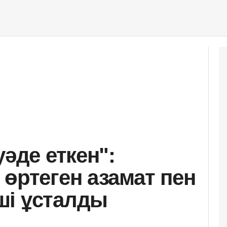
уәде еткен":
 өртеген азамат пен
ші ұсталды