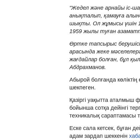
"Жедел және арнайы іс-ша
анықталып, қамауға алын
шықты. Ол жұмысы үшін 1
1959 жылы туған азамат
Өртке тапсырыс берушісі 
арасында жеке мәселеле
жағдайлар болған, бұл қы
Абдрахманов.
Абырой болғанда көліктің 
шекпеген.
Қазіргі уақытта аталмыш ф
бойынша сотқа дейінгі терге
техникалық сараптамасы 
Еске сала кетсек, бұған д
адам зардап шеккенін
хаб