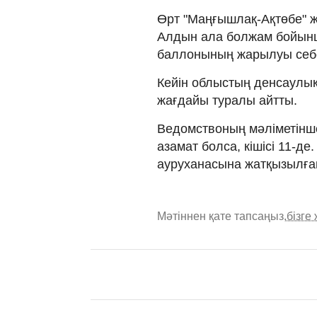
Өрт "Маңғышлақ-Ақтөбе" 
Алдын ала болжам бойынш
баллонының жарылуы себе
Кейін облыстың денсаулық
жағдайы туралы айтты.
Ведомствоның мәліметінше
азамат болса, кішісі 11-д
ауруханасына жатқызылға
Мәтіннен қате тапсаңыз,
бізге