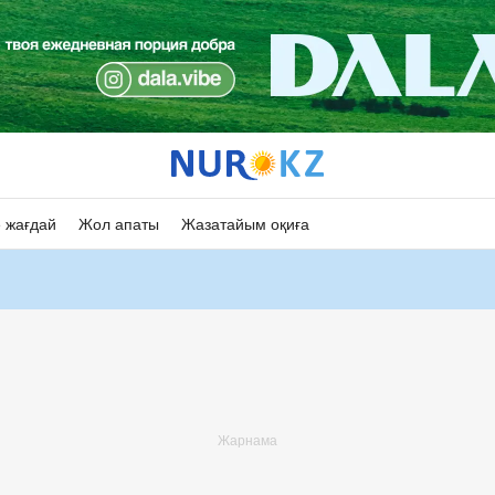
 жағдай
Жол апаты
Жазатайым оқиға