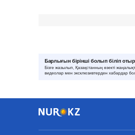
Барлығын бірінші болып біліп оты
Бізге жазылып, Қазақстанның өзекті жаңалық
видеолар мен эксклюзивтерден хабардар бо