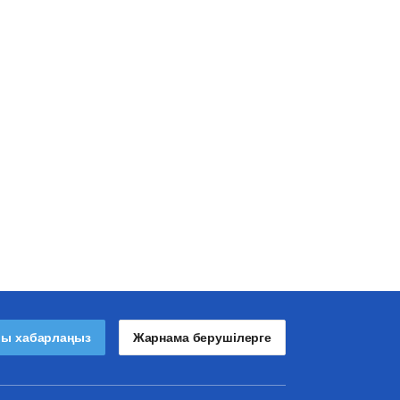
лы хабарлаңыз
Жарнама берушілерге