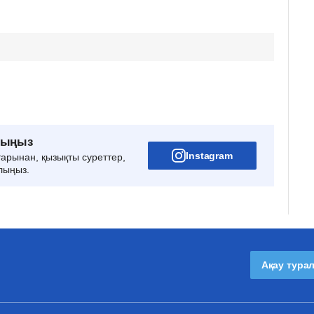
рыңыз
Instagram
тарынан, қызықты суреттер,
лыңыз.
Ақау тура