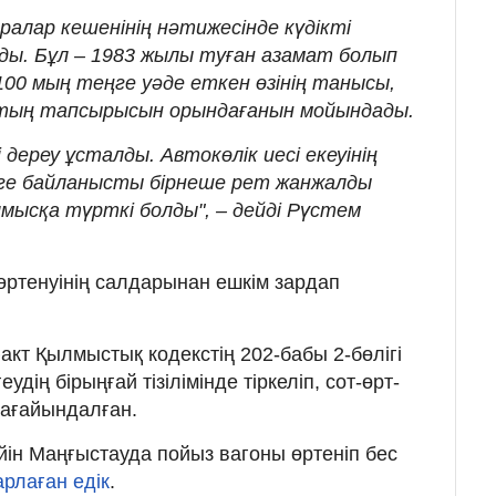
ралар кешенінің нәтижесінде күдікті
ды. Бұл – 1983 жылы туған азамат болып
00 мың теңге уәде еткен өзінің танысы,
тың тапсырысын орындағанын мойындады.
дереу ұсталды. Автокөлік иесі екеуінің
рге байланысты бірнеше рет жанжалды
лмысқа түрткі болды", – дейді Рүстем
өртенуінің салдарынан ешкім зардап
акт Қылмыстық кодекстің 202-бабы 2-бөлігі
удің бірыңғай тізілімінде тіркеліп, сот-өрт-
тағайындалған.
ейін Маңғыстауда пойыз вагоны өртеніп бес
арлаған едік
.