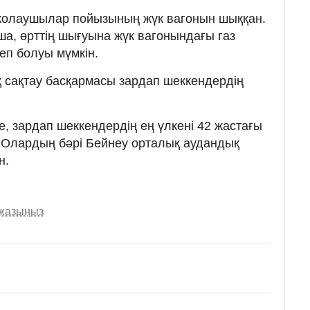
жолаушылар пойызының жүк вагонын шыққан.
а, өрттің шығуына жүк вагонындағы газ
п болуы мүмкін.
 сақтау басқармасы зардап шеккендердің
, зардап шеккендердің ең үлкені 42 жастағы
е. Олардың бәрі Бейнеу орталық аудандық
н.
 жазыңыз