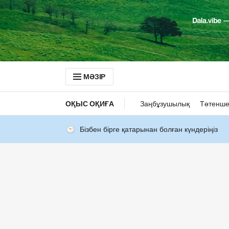
МӘЗІР
ОҚЫС ОҚИҒА
Заңбұзушылық
Төтенше
Бізбен бірге қатарынан болған күндеріңіз