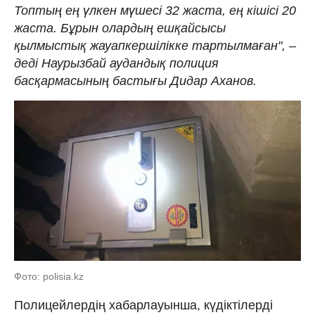
Топтың ең үлкен мүшесі 32 жаста, ең кішісі 20
жаста. Бұрын олардың ешқайсысы
қылмыстық жауапкершілікке тартылмаған", –
деді Наурызбай аудандық полиция
басқармасының бастығы Дидар Аханов.
Фото: polisia.kz
Полицейлердің хабарлауынша, күдіктілерді