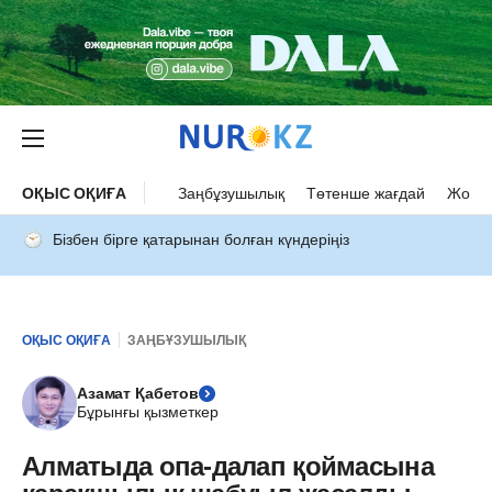
ОҚЫС ОҚИҒА
Заңбұзушылық
Төтенше жағдай
Жол а
Бізбен бірге қатарынан болған күндеріңіз
ОҚЫС ОҚИҒА
ЗАҢБҰЗУШЫЛЫҚ
Азамат Қабетов
Бұрынғы қызметкер
Алматыда опа-далап қоймасына