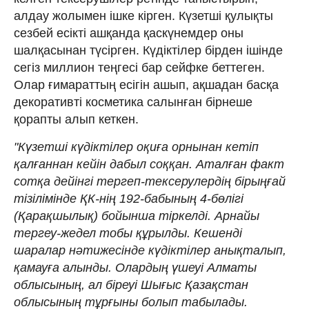
алдау жолымен ішке кірген. Күзетші қулықты
сезбей есікті ашқанда қаскүнемдер оны
шалқасынан түсірген. Күдіктілер бірден ішінде
сегіз миллион теңгесі бар сейфке беттеген.
Олар ғимараттың есігін ашып, ақшадан басқа
декоративті косметика салынған бірнеше
қорапты алып кеткен.
"Күзетші күдіктілер оқиға орнынан кетіп
қалғаннан кейін дабыл соққан. Аталған факт
сотқа дейінгі тергеп-тексерулердің бірыңғай
тізілімінде ҚК-нің 192-бабының 4-бөлігі
(Қарақшылық) бойынша тіркелді. Арнайы
тергеу-жедел тобы құрылды. Кешенді
шаралар нәтижесінде күдіктілер анықталып,
қамауға алынды. Олардың үшеуі Алматы
облысының, ал біреуі Шығыс Қазақстан
облысының тұрғыны болып табылады.