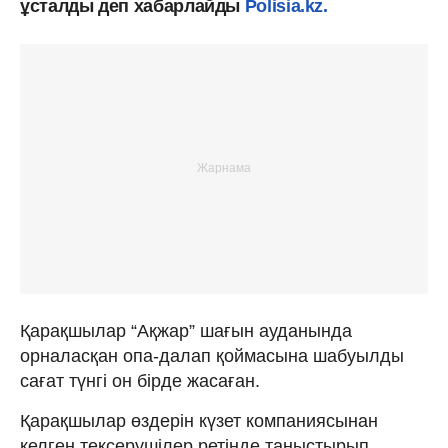
ұсталды деп хабарлайды
Polisia.kz.
Қарақшылар “Ақжар” шағын ауданында
орналасқан опа-далап қоймасына шабуылды
сағат түнгі он бірде жасаған.
Қарақшылар өздерін күзет компаниясынан
келген тексерушілер ретінде таныстырып,