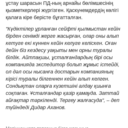
ұстау шарасын ПД-ның арнайы бөлімшесінің
қызметкерлері жүргізген. Қаскүнемдердің көлігі
қалаға кіре берісте бұғатталған.
"Күдіктілер ұрланған сейфті қылмыстан кейін
бірден сенімді жерге жасырған, олар оны алып
кетуге екі күннен кейін келуге келіскен. Оған
дейін біз кездесу уақыты мен орны туралы
білдік. Айтпақшы, ұсталғандардың бірі осы
компанияда экспедитор болып жұмыс істейді,
ол дәл осы нысанға достарын компанияның
кірісі туралы білгеннен кейін алып келген.
Сондықтан оларға күзетшіні алдау қиынға
соқпаған. Ұсталғандар қазір қамауда. Заттай
айғақтар тәркіленді. Тергеу жалғасуда", – деп
түйіндеді Дидар Аханов.