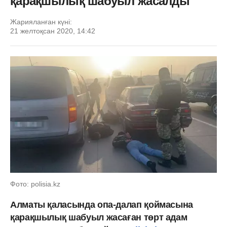
қарақшылық шабуыл жасалды
Жарияланған күні:
21 желтоқсан 2020, 14:42
Фото: polisia.kz
Алматы қаласында опа-далап қоймасына
қарақшылық шабуыл жасаған төрт адам