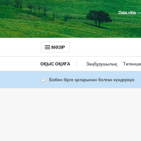
МӘЗІР
ОҚЫС ОҚИҒА
Заңбұзушылық
Төтенше
Бізбен бірге қатарынан болған күндеріңіз