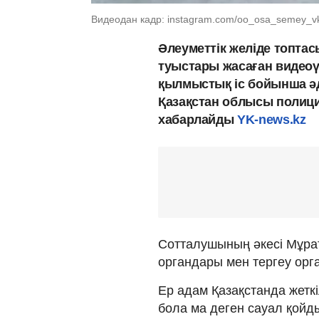
Видеодан кадр: instagram.com/oo_osa_semey_v
Әлеуметтік желіде топтас
туыстары жасаған видео
қылмыстық іс бойынша әд
Қазақстан облысы полиция
хабарлайды
YK-news.kz
Сотталушының әкесі Мұрат
органдары мен тергеу орг
Ер адам Қазақстанда жетк
бола ма деген сауал қойд