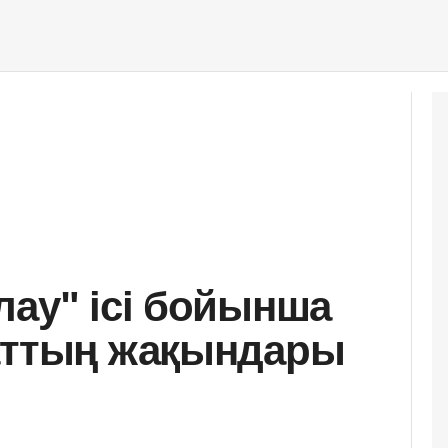
лау" ісі бойынша
маттың жақындары