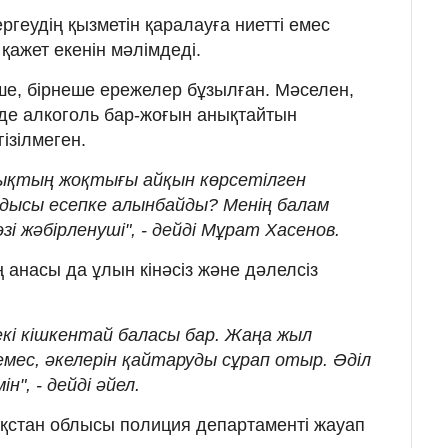
ргеудің қызметін қаралауға ниетті емес
к қажет екенін мәлімдеді.
ше, бірнеше ережелер бұзылған. Мәселен,
нде алкоголь бар-жоғын анықтайтын
ізілмеген.
лықтың жоқтығы айқын көрсетілген
ысы есепке алынбайды? Менің балам
і жәбірленуші", - дейді Мұрат Хасенов.
 анасы да ұлын кінәсіз және дәлелсіз
екі кішкентай баласы бар. Жаңа жыл
мес, әкелерін қайтаруды сұрап отыр. Әділ
н", - дейді әйел.
қстан облысы полиция департаменті жауап