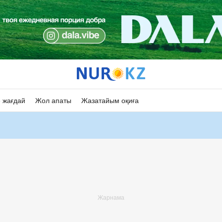
 жағдай
Жол апаты
Жазатайым оқиға