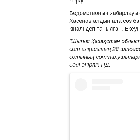
берді.
Ведомствоның хабарлауынш
Хасенов алдын ала сөз ба
кінәлі деп танылған. Екеу
"Шығыс Қазақстан облыс
сот алқасының 28 шілдед
сотының сотталушыларға 
деді өңірлік ПД.