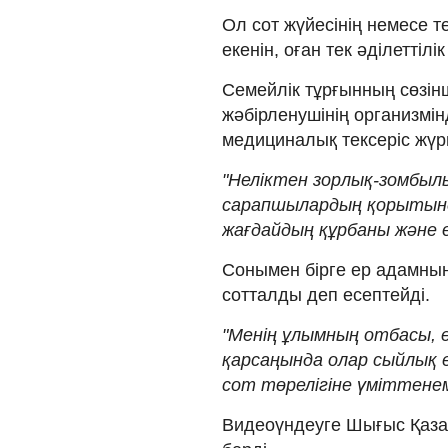
Ол сот жүйесінің немесе те
екенін, оған тек әділеттілі
Семейлік тұрғынның сөзін
жәбірленушінің организмі
медициналық тексеріс жүрг
"Неліктен зорлық-зомбы
сарапшылардың қорытынд
жағдайдың құрбаны және өз
Сонымен бірге ер адамның
сотталды деп есептейді.
"Менің ұлымның отбасы, 
қарсаңында олар сыйлық е
сот төрелігіне үміттенемі
Видеоүндеуге Шығыс Қаза