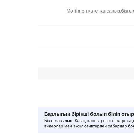
Мәтіннен қате тапсаңыз,
бізге
Барлығын бірінші болып біліп оты
Бізге жазылып, Қазақстанның өзекті жаңалық
видеолар мен эксклюзивтерден хабардар бо