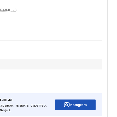
 жазыңыз
рыңыз
Instagram
тарынан, қызықты суреттер,
лыңыз.