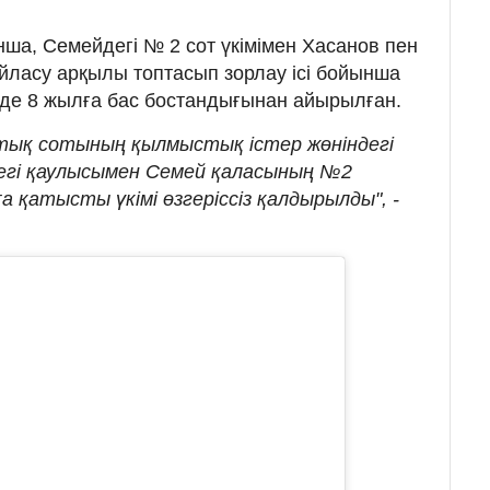
а, Семейдегі № 2 сот үкімімен Хасанов пен
йласу арқылы топтасып зорлау ісі бойынша
і де 8 жылға бас бостандығынан айырылған.
тық сотының қылмыстық істер жөніндегі
егі қаулысымен Семей қаласының №2
қатысты үкімі өзгеріссіз қалдырылды", -