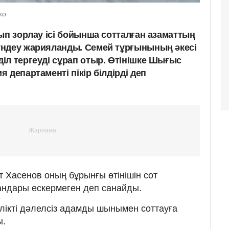
ko
ып зорлау ісі бойынша сотталған азаматтың
үндеу жарияланды. Семей тұрғынының әкесі
іл тергеуді сұрап отыр. Өтінішке Шығыс
 департаменті пікір білдірді деп
 Хасенов оның бұрынғы өтінішін сот
андары ескермеген деп санайды.
ілікті дәлелсіз адамды шынымен соттауға
ы.