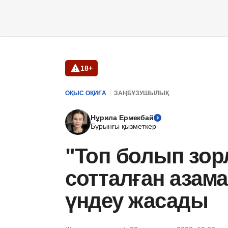
18+
ОҚЫС ОҚИҒА
ЗАҢБҰЗУШЫЛЫҚ
Нұрила Ермекбай
Бұрынғы қызметкер
"Топ болып зор
сотталған аза
үндеу жасады