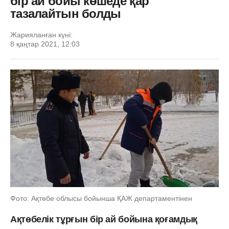
бір ай бойы көшеде қар
тазалайтын болды
Жарияланған күні:
8 қаңтар 2021, 12:03
Фото: Ақтөбе облысы бойынша ҚАЖ департаментінен
Ақтөбелік тұрғын бір ай бойына қоғамдық