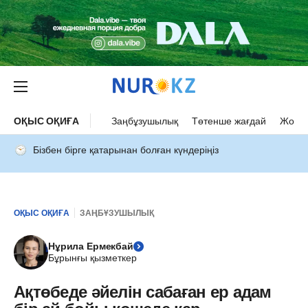
ОҚЫС ОҚИҒА
Заңбұзушылық
Төтенше жағдай
Жол а
Бізбен бірге қатарынан болған күндеріңіз
ОҚЫС ОҚИҒА
ЗАҢБҰЗУШЫЛЫҚ
Нұрила Ермекбай
Бұрынғы қызметкер
Ақтөбеде әйелін сабаған ер адам