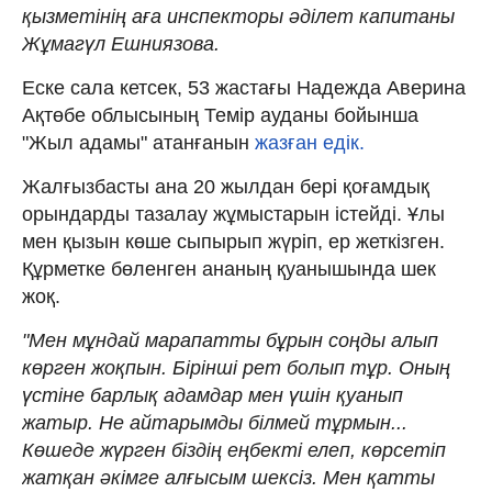
қызметінің аға инспекторы әділет капитаны
Жұмагүл Ешниязова.
Еске сала кетсек, 53 жастағы Надежда Аверина
Ақтөбе облысының Темір ауданы бойынша
"Жыл адамы" атанғанын
жазған едік.
Жалғызбасты ана 20 жылдан бері қоғамдық
орындарды тазалау жұмыстарын істейді. Ұлы
мен қызын көше сыпырып жүріп, ер жеткізген.
Құрметке бөленген ананың қуанышында шек
жоқ.
"Мен мұндай марапатты бұрын соңды алып
көрген жоқпын. Бірінші рет болып тұр. Оның
үстіне барлық адамдар мен үшін қуанып
жатыр. Не айтарымды білмей тұрмын...
Көшеде жүрген біздің еңбекті елеп, көрсетіп
жатқан әкімге алғысым шексіз. Мен қатты