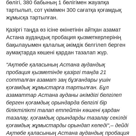
бөлігі, 380 бабының 1 бөлігімен жауапқа
тартылып, сот үкімімен 300 сағатқа қоғамдық
жұмысқа тартылған.
Қазіргі таңда өз ісіне өкінетінін айтқан азамат​
Астана аудандық пробация қызметкерлерінің
бақылауымен қалалық әкімдік белгілеп берген
аумақтарда көшені қардан тазалап жүр.
"Ақтөбе қаласының Астана аудандық
пробация қызметінде қазіргі таңда 21
сотталған азамат заң бұзғандары үшін
қоғамдық жұмыстарға тартылған. Бұл
азаматтар Астана ауданы әкімдігі белгілеп
берген қоғамдық орындарда белгілі бір
біліктілікті талап етпейтін көшені қардан
тазалау, қоғамдық орындарды тазалау секілді
қоғамдық жұмыстарды орындап келеді",– дейді
Ақтөбе қаласының Астана аудандық пробация