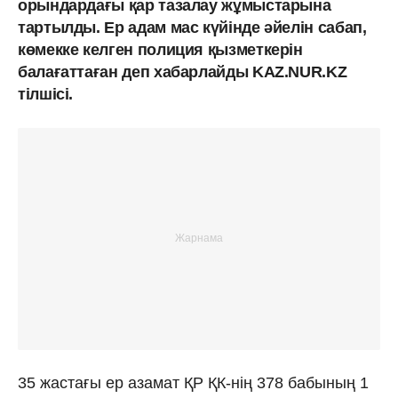
орындардағы қар тазалау жұмыстарына
тартылды. Ер адам мас күйінде әйелін сабап,
көмекке келген полиция қызметкерін
балағаттаған деп хабарлайды KAZ.NUR.KZ
тілшісі.
35 жастағы ер азамат ҚР ҚК-нің 378 бабының 1