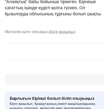
"Алаяқтық" бабы бойынша тіркеген. Бірнеше
сағаттың ішінде күдкті қолға түскен. Ол
Қызылорда облысының тұрғыны болып шықты.
Мәтіннен қате тапсаңыз,
бізге жазыңыз
Барлығын бірінші болып біліп отырыңыз
Бізге жазылып, Қазақстанның өзекті жаңалықтарынан,
қызықты суреттер, видеолар мен эксклюзивтерден