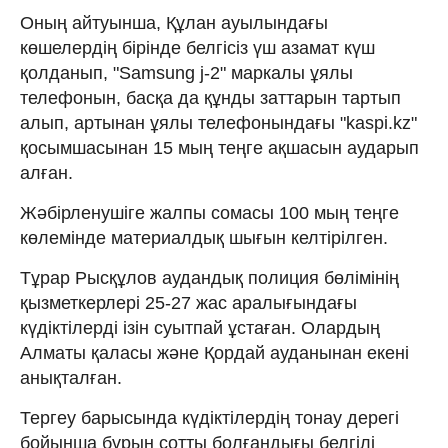
Оның айтуынша, Құлан ауылындағы
көшелердің бірінде белгісіз үш азамат күш
қолданып, "Samsung j-2" маркалы ұялы
телефонын, басқа да құнды заттарын тартып
алып, артынан ұялы телефонындағы "kaspi.kz"
қосымшасынан 15 мың теңге ақшасын аударып
алған.
Жәбірленушіге жалпы сомасы 100 мың теңге
көлемінде материалдық шығын келтірілген.
Тұрар Рысқұлов аудандық полиция бөлімінің
қызметкерлері 25-27 жас аралығындағы
күдіктілерді ізін суытпай ұстаған. Олардың
Алматы қаласы және Қордай ауданынан екені
анықталған.
Тергеу барысында күдіктілердің тонау дерегі
бойынша бұрын сотты болғандығы белгілі