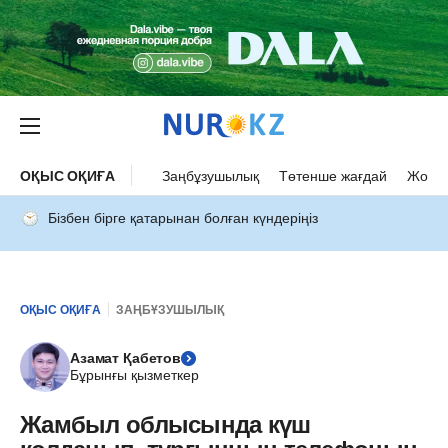
ОҚЫС ОҚИҒА
Заңбұзушылық
Төтенше жағдай
Жол а
Бізбен бірге қатарынан болған күндеріңіз
ОҚЫС ОҚИҒА
ЗАҢБҰЗУШЫЛЫҚ
Азамат Қабетов
Бұрынғы қызметкер
Жамбыл облысында күш