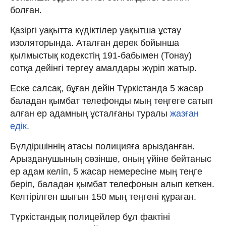
болған.
Қазіргі уақытта күдіктілер уақытша ұстау
изоляторында. Аталған дерек бойынша
қылмыстық кодекстің 191-бабымен (Тонау)
сотқа дейінгі тергеу амалдары жүріп жатыр.
Еске салсақ, бұған дейін Түркістанда 5 жасар
баладан қымбат телефонды мың теңгеге сатып
алған ер адамның ұсталғаны туралы
жазған
едік.
Бүлдіршіннің атасы полицияға арызданған.
Арызданушының сөзінше, оның үйіне бейтаныс
ер адам келіп, 5 жасар немересіне мың теңге
беріп, баладан қымбат телефонын алып кеткен.
Келтірілген шығын 150 мың теңгені құраған.
Түркістандық полицейлер бұл фактіні