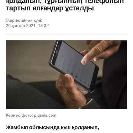
қолданып, тұрғынның телефонын
тартып алғандар ұсталды
Жарияланған күні:
20 қаңтар 2021, 19:32
Көрнекі фото: piqsels.com
Жамбыл облысында күш қолданып,