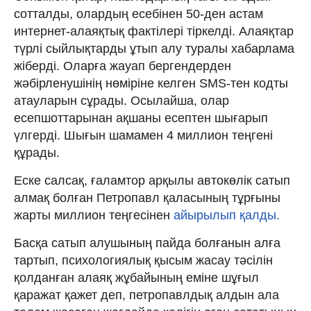
сотталды, олардың есебінен 50-ден астам
интернет-алаяқтық фактілері тіркелді. Алаяқтар
түрлі сыйлықтарды ұтып алу туралы хабарлама
жіберді. Оларға жауап бергендерден
жәбірленушінің нөміріне келген SMS-тен кодты
атауларын сұрады. Осылайша, олар
есепшоттарынан ақшаны есептен шығарып
үлгерді. Шығын шамамен 4 миллион теңгені
құрады.
Еске салсақ, ғаламтор арқылы автокөлік сатып
алмақ болған Петропавл қаласының тұрғыны
жарты миллион теңгесінен
айырылып қалды.
Басқа сатып алушының пайда болғанын алға
тартып, психологиялық қысым жасау тәсілін
қолданған алаяқ жұбайының еміне шұғыл
қаражат қажет деп, петропавлдық алдын ала