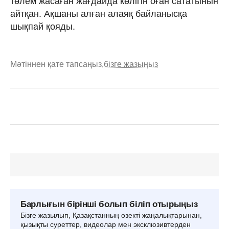
төлем жасаған жағдайда көлігін оған сататынын
айтқан. Ақшаны алған алаяқ байланысқа
шықпай қояды.
Мәтіннен қате тапсаңыз,
бізге жазыңыз
Барлығын бірінші болып біліп отырыңыз
Бізге жазылып, Қазақстанның өзекті жаңалықтарынан,
қызықты суреттер, видеолар мен эксклюзивтерден