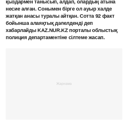
қыздармен танысып, алдап, олардың атына
несие алған. Сонымен бірге ол ауыр халде
жатқан анасы туралы айтқан. Сотта 92 факт
бойынша алаяқтық дәлелденді деп
хабарлайды KAZ.NUR.KZ порталы облыстық
полиция департаментіне сілтеме жасап.