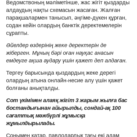
Ведомствоның мәліметінше, жас жігіт қыздарды
алдаудың нақты схемасын жасаған. Жалған
парақшалармен танысып, әңгіме-дүкен құрған,
содан кейін олардың банктік деректемелерін
сұрапты.
Әйелдер өздерінің жеке деректерін де
жіберген. Мұның бәрі оған науқас анасын
емдеуге ақша аудару үшін қажет деп алдаған.
Тергеу барысында қыздардың жеке дерегі
олардың атына онлайн-несие алу үшін қажет
болғаны анықталды.
Сот үкімімен алаяқ жігіт 3 жарым жылға бас
бостандығынан айырылды, сондай-ақ 100
сағаттық мәжбүрлі жұмысқа
жұмылдырылады.
Сонымен қатар, павлодарлық тағы екі адам