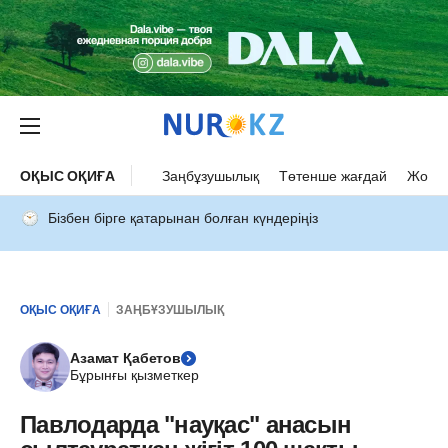
ОҚЫС ОҚИҒА
Заңбұзушылық
Төтенше жағдай
Жол а
Бізбен бірге қатарынан болған күндеріңіз
ОҚЫС ОҚИҒА
ЗАҢБҰЗУШЫЛЫҚ
Азамат Қабетов
Бұрынғы қызметкер
Павлодарда "науқас" анасын