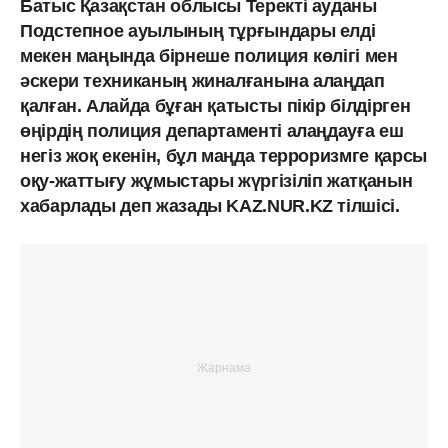
Батыс Қазақстан облысы Теректі ауданы
Подстепное ауылының тұрғындары елді
мекен маңында бірнеше полиция көлігі мен
әскери техниканың жиналғанына алаңдап
қалған. Алайда бұған қатысты пікір білдірген
өңірдің полиция департаменті алаңдауға еш
негіз жоқ екенін, бұл маңда терроризмге қарсы
оқу-жаттығу жұмыстары жүргізіліп жатқанын
хабарлады деп жазады KAZ.NUR.KZ тілшісі.