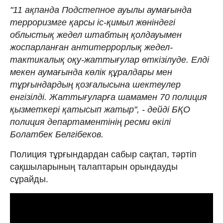
"11 ақпанда Подстепное ауылы аумағында
терроризмге қарсы іс-қимыл жөніндегі
облыстық жедел штабтың қолдауымен
жоспарланған антитеррорлық жедел-
тактикалық оқу-жаттығулар өткізілуде. Елді
мекен аумағында көлік құралдары мен
тұрғындардың қозғалысына шектеулер
енгізілді. Жаттығуларға шамамен 70 полиция
қызметкері қатысып жатыр", - дейді БҚО
полиция департаментінің ресми өкілі
Болатбек Белгібеков.
Полиция тұрғындардан сабыр сақтап, тәртіп
сақшыларының талаптарын орындауды
сұрайды.