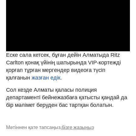
Еске сала кетсек, бұған дейін Алматыда Ritz
Carlton қонақ үйінің шатырында
VIP-кортежді
қорғап тұрған мергендер видеоға түсіп
қалғанын
жазған едік.
Сол кезде Алматы қаласы полиция
департаменті бейнежазбаға қатысты қандай да
бір мәлімет беруден бас тартқан болатын.
Мәтіннен қате тапсаңыз,
бізге жазыңыз