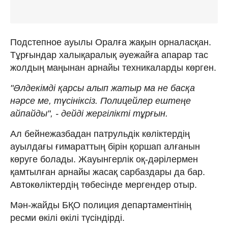
Подстепное ауылы Оралға жақын орналасқан.
Тұрғындар халықаралық әуежайға апарар тас
жолдың маңынан арнайы техникаларды көрген.
"Әлдекімді қарсы алып жатыр ма не басқа
нәрсе ме, түсініксіз. Полицейлер ештеңе
айпайды", - дейді жергілікті тұрғын.
Ал бейнежазбадан патрульдік көліктердің
ауылдағы ғимараттың бірін қоршап алғанын
көруге болады. Жауынгерлік оқ-дәрілермен
қамтылған арнайы жасақ сарбаздары да бар.
Автокөліктердің төбесінде мергендер отыр.
Мән-жайды БҚО полиция департаментінің
ресми өкілі өкілі түсіндірді.