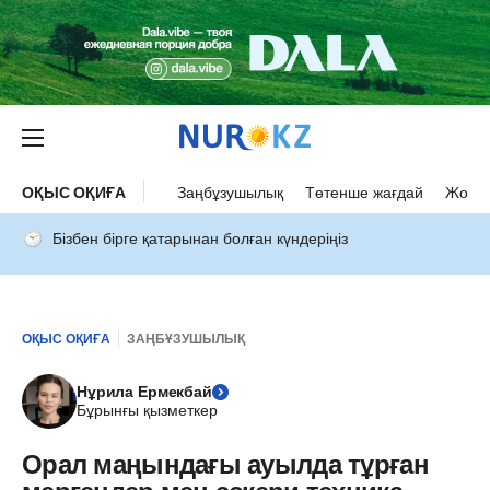
ОҚЫС ОҚИҒА
Заңбұзушылық
Төтенше жағдай
Жол а
Бізбен бірге қатарынан болған күндеріңіз
ОҚЫС ОҚИҒА
ЗАҢБҰЗУШЫЛЫҚ
Нұрила Ермекбай
Бұрынғы қызметкер
Орал маңындағы ауылда тұрған