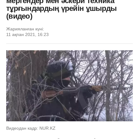
мергендер мен әскери техника
тұрғындардың үрейін ұшырды
(видео)
Жарияланған күні:
11 ақпан 2021, 16:23
Видеодан кадр: NUR.KZ