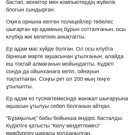
бастап, монитор мен компьютердің жүйелік
блогын сындырған.
Оқиға орнына келген полицейлер төбелес
шығарған ер адамның бұрын сотталғанын, осы
клубқа жиі келетінін анықтапты.
Ер адам мас күйде болған. Ол осы клубта
бірнеше мәрте ақшасынан ұтылғанын, алайда
еш тоқтай алмағанын мойындапты. Күдікті
сонда да ойынханаға келіп, ойнауын
тоқтатпаған. Соңғы рет ол 200 мың теңге
ұтылыпты.
Ер адам өз түсініктемесінде жанжал шығаруына
ақшасын ұтылуы себеп болғанын айтқан.
"Бұзақылық" бабы бойынша өндіріс басталды.
Күдіктіге қатысты "Келу міндеттемесі"
мәжбүрлеу шарасы қолданылған.