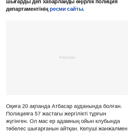
шығарды деп хабарлайды өңірлік полиция
департаментінің
ресми сайты.
Оқиға 20 ақпанда Атбасар ауданында болған.
Полицияға 57 жастағы жергілікті тұрғын
жүгінген. Ол мас ер адамның ойын клубында
төбелес шығарғанын айтқан. Келуші жанжалмен