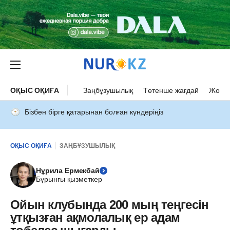
ОҚЫС ОҚИҒА
Заңбұзушылық
Төтенше жағдай
Жол а
Бізбен бірге қатарынан болған күндеріңіз
ОҚЫС ОҚИҒА
ЗАҢБҰЗУШЫЛЫҚ
Нұрила Ермекбай
Бұрынғы қызметкер
Ойын клубында 200 мың теңгесін
ұтқызған ақмолалық ер адам