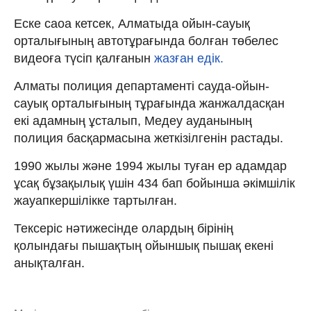
Еске саоа кетсек, Алматыда ойын-сауық
орталығының автотұрағында болған төбелес
видеоға түсіп қалғанын
жазған едік.
Алматы полиция департаменті сауда-ойын-
сауық орталығының тұрағында жанжалдасқан
екі адамның ұсталып, Медеу ауданының
полиция басқармасына жеткізілгенін растады.
1990 жылы және 1994 жылы туған ер адамдар
ұсақ бұзақылық үшін 434 бап бойынша әкімшілік
жауапкершілікке тартылған.
Тексеріс нәтижесінде олардың бірінің
қолындағы пышақтың ойыншық пышақ екені
анықталған.