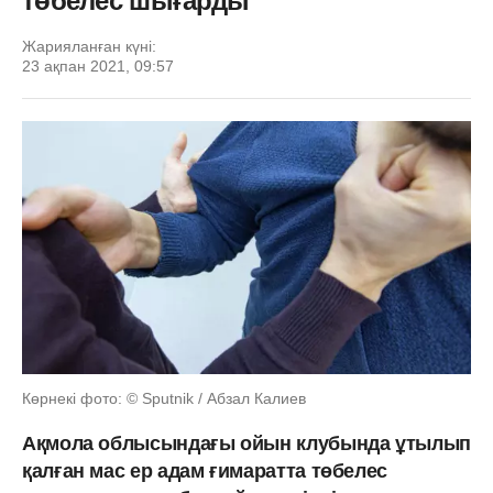
төбелес шығарды
Жарияланған күні:
23 ақпан 2021, 09:57
Көрнекі фото: © Sputnik / Абзал Калиев
Ақмола облысындағы ойын клубында ұтылып
қалған мас ер адам ғимаратта төбелес