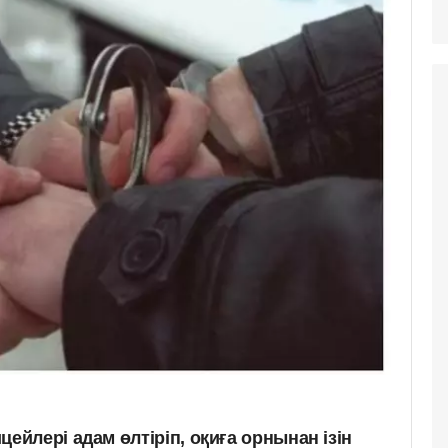
йлері адам өлтіріп, оқиға орнынан ізін