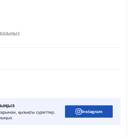
 жазыңыз
рыңыз
Instagram
тарынан, қызықты суреттер,
лыңыз.