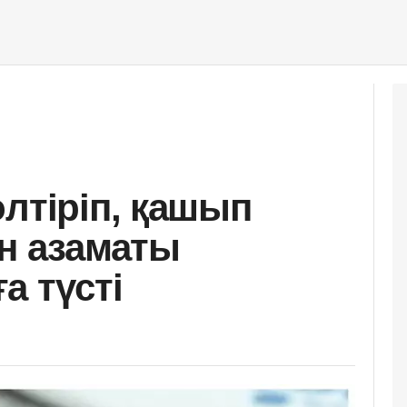
лтіріп, қашып
ан азаматы
а түсті