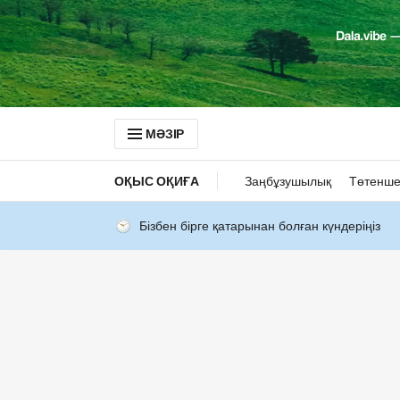
МӘЗІР
ОҚЫС ОҚИҒА
Заңбұзушылық
Төтенше
Бізбен бірге қатарынан болған күндеріңіз