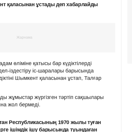
нт қаласынан ұстады деп хабарлайды
дам өліміне қатысы бар күдіктілерді
дел-іздестіру іс-шаралары барысында
діктіні Шымкент қаласынан ұстап, Талғар
ды жұмыстар жүргізген тәртіп сақшылары
ына жол бермеді.
кстан Республикасының 1970 жылы туған
ірге ішімдік ішу барысында туындаған