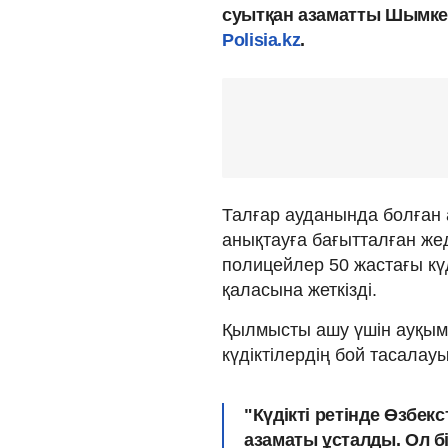
суытқан азаматты Шымке
Polisia.kz
.
Талғар ауданында болған а
анықтауға бағытталған же
полицейлер 50 жастағы кү
қаласына жеткізді.
Қылмысты ашу үшін ауқым
күдіктілердің бой тасалау
"Күдікті ретінде Өзбе
азаматы ұсталды. Ол б