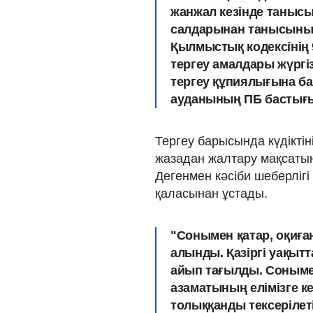
жанжал кезінде таныс
салдарынан танысының
Қылмыстық кодексінің 9
тергеу амалдары жүргіз
тергеу құпиялығына ба
ауданының ПБ бастығы
Тергеу барысында күдіктін
жазадан жалтару мақсатын
Дегенмен кәсіби шеберліг
қаласынан ұстады.
"Сонымен қатар, оқиған
алынды. Қазіргі уақыт
айып тағылды. Сонымен
азаматының елімізге 
толыққанды тексерілет