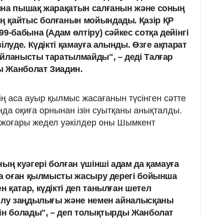
ына пышақ жарақатын салғанын және соның
 қайтыс болғанын мойындады. Қазір ҚР
9-бабына (Адам өлтіру) сәйкес сотқа дейінгі
ілуде. Күдікті қамауға алынды. Өзге ақпарат
йланысты таратылмайды", – деді Талғар
 Жанболат Зиадин.
ің аса ауыр қылмыс жасағанын түсінген сәтте
да оқиға орнынан ізін суытқаны анықталды.
і жоғары жедел уәкілдер оны Шымкент
ың куәгері болған үшінші адам да қамауға
та оған қылмысты жасыру дерегі бойынша
 қатар, күдікті деп танылған шетел
келу заңдылығы және немен айналысқаны
ін болады", – деп толықтырды Жанболат