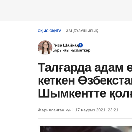
ОҚЫС ОҚИҒА
ЗАҢБҰЗУШЫЛЫҚ
Риза Шайқақ
Бұрынғы қызметкер
Талғарда адам ө
кеткен Өзбекст
Шымкентте қолғ
Жарияланған күні:
17 наурыз 2021, 23:21