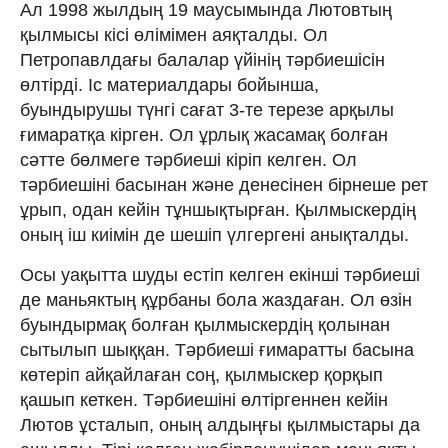
Ал 1998 жылдың 19 маусымында Лютовтың
қылмысы кісі өлімімен аяқталды. Ол
Петропавлдағы балалар үйінің тәрбиешісін
өлтірді. Іс материалдары бойынша,
буындырушы түнгі сағат 3-те терезе арқылы
ғимаратқа кірген. Ол ұрлық жасамақ болған
сәтте бөлмеге тәрбиеші кіріп келген. Ол
тәрбиешіні басынан және денесінен бірнеше рет
ұрып, одан кейін тұншықтырған. Қылмыскердің
оның іш киімін де шешіп үлгергені анықталды.
Осы уақытта шуды естіп келген екінші тәрбиеші
де маньяктың құрбаны бола жаздаған. Ол өзін
буындырмақ болған қылмыскердің қолынан
сытылып шыққан. Тәрбиеші ғимаратты басына
көтеріп айқайлаған соң, қылмыскер қорқып
қашып кеткен. Тәрбиешіні өлтіргеннен кейін
Лютов ұсталып, оның алдыңғы қылмыстары да