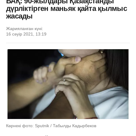
БАҚ: 90-жылдары Қазақстанды
дүрліктірген маньяк қайта қылмыс
жасады
Жарияланған күні:
16 сәуір 2021, 13:19
Көрнекі фото: Sputnik / Табылды Кадырбеков