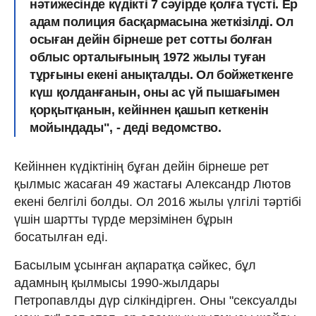
нәтижесінде күдікті 7 сәуірде қолға түсті. Ер
адам полиция басқармасына жеткізілді. Ол
осыған дейін бірнеше рет сотты болған
облыс орталығының 1972 жылы туған
тұрғыны екені анықталды. Ол бойжеткенге
күш қолданғанын, оны ас үй пышағымен
қорқытқанын, кейіннен қашып кеткенін
мойындады", - деді ведомство.
Кейіннен күдіктінің бұған дейін бірнеше рет
қылмыс жасаған 49 жастағы Александр Лютов
екені белгілі болды. Ол 2016 жылы үлгілі тәртібі
үшін шартты түрде мерзімінен бұрын
босатылған еді.
Басылым ұсынған ақпаратқа сәйкес, бұл
адамның қылмысы 1990-жылдары
Петропавлды дүр сілкіндірген. Оны "сексуалды