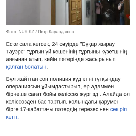
Фото: NUR.KZ / Петр Карандашов
Еске сала кетсек, 24 сәуірде "Бұқар жырау
Тауэрс" тұрғын үй кешенінің тұрғыны күзетшінің
аяғынан атып, кейін пәтерінде жасырынып
қалған болатын
.
Бұл жайттан соң полиция күдіктіні тұтқындау
операциясын ұйымдастырып, ер адаммен
бірнеше сағат бойы келіссөз жүргізді. Алайда ол
келіссөзден бас тартып, қолындағы қарумен
бірге 17-қабаттағы пәтердің терезесінен
секіріп
кетті.