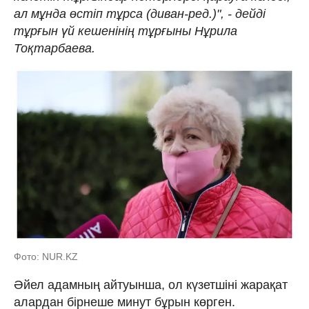
ал мұнда өстіп тұрса (диван-ред.)", - дейді
тұрғын үй кешенінің тұрғыны Нұрила
Тоқтарбаева.
Фото: NUR.KZ
Әйел адамның айтуынша, ол күзетшіні жарақат
алардан бірнеше минут бұрын көрген.