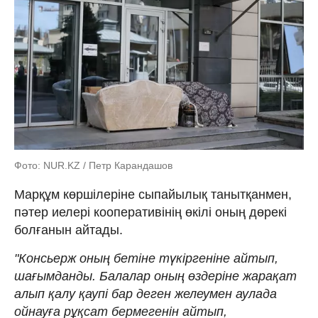
Фото: NUR.KZ / Петр Карандашов
Марқұм көршілеріне сыпайылық танытқанмен,
пәтер иелері кооперативінің өкілі оның дөрекі
болғанын айтады.
"Консьерж оның бетіне түкіргеніне айтып,
шағымданды. Балалар оның өздеріне жарақат
алып қалу қаупі бар деген желеумен аулада
ойнауға рұқсат бермегенін айтып,