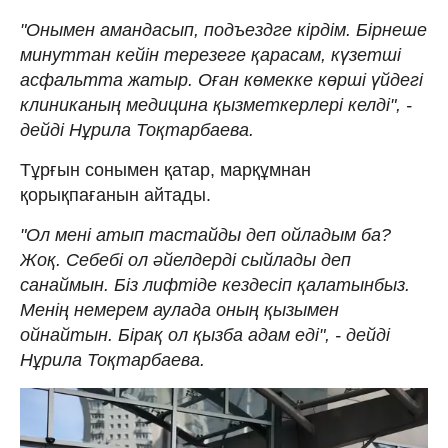
"Онымен амандасып, подъездге кірдім. Бірнеше
минуттан кейін терезеге қарасам, күзетші
асфальтта жатыр. Оған көмекке көрші үйдегі
клиниканың медицина қызметкерлері келді", -
дейді Нұрила Тоқтарбаева.
Тұрғын сонымен қатар, марқұмнан
қорықпағанын айтады.
"Ол мені атып тастайды деп ойладым ба?
Жоқ. Себебі ол әйелдерді сыйлады деп
санаймын. Біз лифтіде кездесіп қалатынбыз.
Менің немерем аулада оның қызымен
ойнайтын. Бірақ ол қызба адам еді", - дейді
Нұрила Тоқтарбаева.