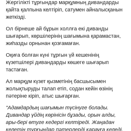
Жергілікті тұрғындар марқұмның дивандарды
қайта қалпына келтіріп, сатумен айналысқанын
жеткізді.
Ол бірнеше ай бұрын холлға екі диванды
шығарып, көршілерінің шағымына қарамастан,
жиһазды орнынан қозғамаған.
Оқиға болған күні тұрғын үй кешенінің
күзетшілері дивандарды көшеге шығарып
тастаған.
Ал марқұм күзет қызметінің басшысымен
жолықтыруды талап етіп, содан кейін өзінің
пәтеріне кіріп, атыс шығарған.
"Адамдардың шағымын түсінуге болады.
Дивандар үйдің көрінісін бұзады, орын алды,
ары-бері өтуге кедергі келтіреді. Жаңадан
келетін тұрғындар пәтерлерді қарауға келеді,