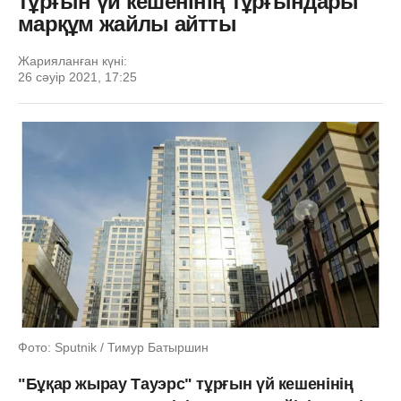
тұрғын үй кешенінің тұрғындары
марқұм жайлы айтты
Жарияланған күні:
26 сәуір 2021, 17:25
Фото: Sputnik / Тимур Батыршин
"Бұқар жырау Тауэрс" тұрғын үй кешенінің