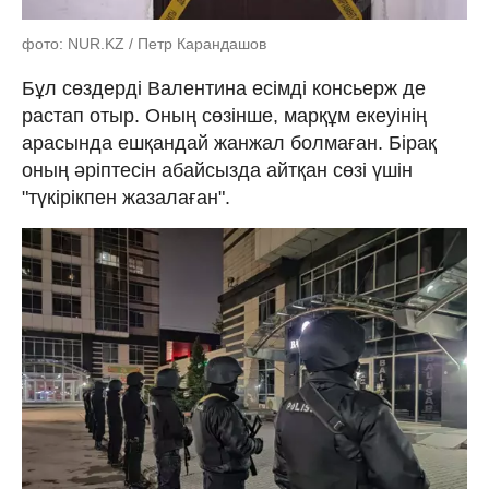
фото: NUR.KZ / Петр Карандашов
Бұл сөздерді Валентина есімді консьерж де
растап отыр. Оның сөзінше, марқұм екеуінің
арасында ешқандай жанжал болмаған. Бірақ
оның әріптесін абайсызда айтқан сөзі үшін
"түкірікпен жазалаған".