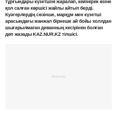
тұрғындары күзетшіні жаралап, кейінірек өзіне
қол салған көршісі жайлы айтып берді.
Куәгерлердің сөзінше, марқұм мен күзетші
арасындағы жанжал бірнеше ай бойы холлдан
шығарылмаған диванның кесірінен болған
деп жазады KAZ.NUR.KZ тілшісі.