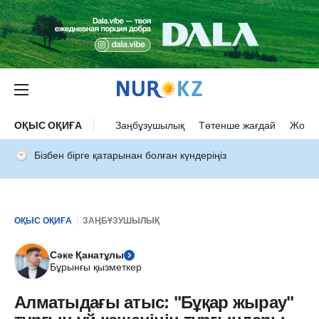
ОҚЫС ОҚИҒА
Заңбұзушылық
Төтенше жағдай
Жол а
Бізбен бірге қатарынан болған күндеріңіз
ОҚЫС ОҚИҒА
ЗАҢБҰЗУШЫЛЫҚ
Сәке Қанатұлы
Бұрынғы қызметкер
Алматыдағы атыс: "Бұқар жырау"