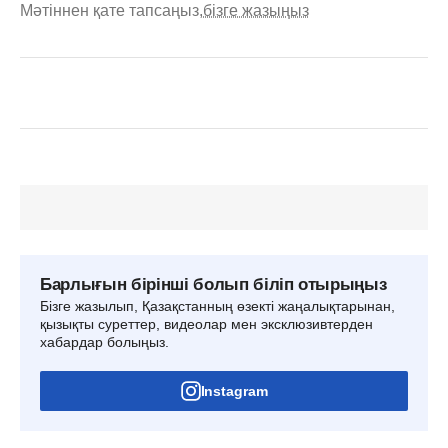
Мәтіннен қате тапсаңыз,
бізге жазыңыз
Барлығын бірінші болып біліп отырыңыз
Бізге жазылып, Қазақстанның өзекті жаңалықтарынан,
қызықты суреттер, видеолар мен эксклюзивтерден
хабардар болыңыз.
Instagram