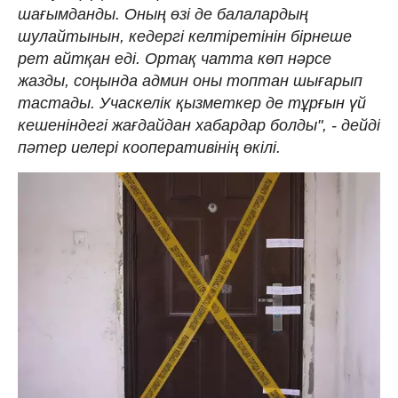
шағымданды. Оның өзі де балалардың
шулайтынын, кедергі келтіретінін бірнеше
рет айтқан еді. Ортақ чатта көп нәрсе
жазды, соңында админ оны топтан шығарып
тастады. Учаскелік қызметкер де тұрғын үй
кешеніндегі жағдайдан хабардар болды", - дейді
пәтер иелері кооперативінің өкілі.