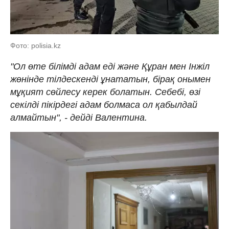
Фото: polisia.kz
"Ол өте білімді адам еді және Құран мен Інжіл
жөнінде тілдескенді ұнататын, бірақ онымен
мұқият сөйлесу керек болатын. Себебі, өзі
секілді пікірдегі адам болмаса ол қабылдай
алмайтын", - дейді Валентина.