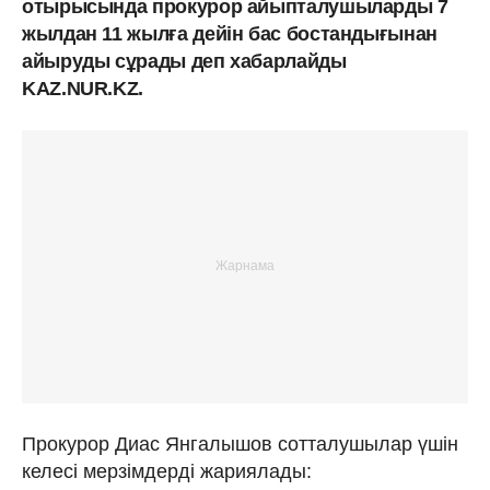
отырысында прокурор айыпталушыларды 7
жылдан 11 жылға дейін бас бостандығынан
айыруды сұрады деп хабарлайды
KAZ.NUR.KZ.
Прокурор Диас Янгалышов сотталушылар үшін
келесі мерзімдерді жариялады: