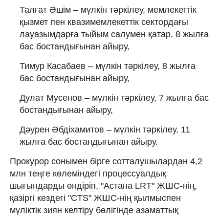
Талғат Әшім – мүлкін тәркілеу, мемлекеттік
қызмет пен квазимемлекеттік сектордағы
лауазымдарға тыйым салумен қатар, 8 жылға
бас бостандығынан айыру,
Тимур Касабаев – мүлкін тәркілеу, 8 жылға
бас бостандығынан айыру,
Дулат Мусенов – мүлкін тәркілеу, 7 жылға бас
бостандығынан айыру,
Дәурен Әбдіхамитов – мүлкін тәркілеу, 11
жылға бас бостандығынан айыру.
Прокурор сонымен бірге сотталушылардан 4,2
млн теңге көлеміндегі процессуалдық
шығындарды өндіріп, "Астана LRT" ЖШС-нің,
қазіргі кездегі "CTS" ЖШС-нің қылмыспен
мүліктік зиян келтіру бөлігінде азаматтық