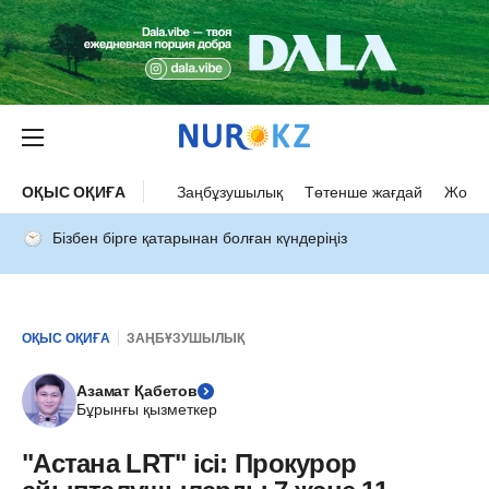
ОҚЫС ОҚИҒА
Заңбұзушылық
Төтенше жағдай
Жол а
Бізбен бірге қатарынан болған күндеріңіз
ОҚЫС ОҚИҒА
ЗАҢБҰЗУШЫЛЫҚ
Азамат Қабетов
Бұрынғы қызметкер
"Астана LRT" ісі: Прокурор