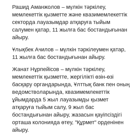
Рашид Аманжолов – мүлкін тәркілеу,
мемлекеттік қызметте және квазимемлекеттік
секторда лауазымдар атқаруға тыйым
салумен қатар, 11 жылға бас бостандығынан
айыру.
Ұлықбек Ачилов – мүлкін тәркілеумен қатар,
11 жылға бас бостандығынан айыру.
Жанат Нұрпейісов – мүлкін тәркілеу,
мемлекеттік қызметте, жергілікті өзін-өзі
басқару органдарында, Ұлттық банк пен оның
ведомстволарында, квазимемлекеттік
ұйымдарда 5 жыл лауазымды қызмет
атқаруға тыйым салу, 9 жыл бас
бостандығынан айыру, жазасын қауіпсіздігі
орташа колонияда өтеу, "Құрмет" орденінен
айыру.