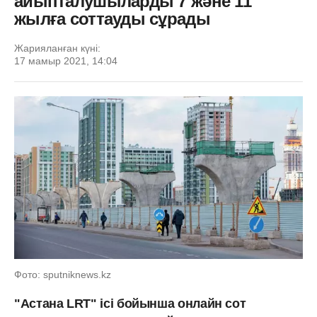
айыпталушыларды 7 және 11
жылға соттауды сұрады
Жарияланған күні:
17 мамыр 2021, 14:04
Фото: sputniknews.kz
"Астана LRT" ісі бойынша онлайн сот