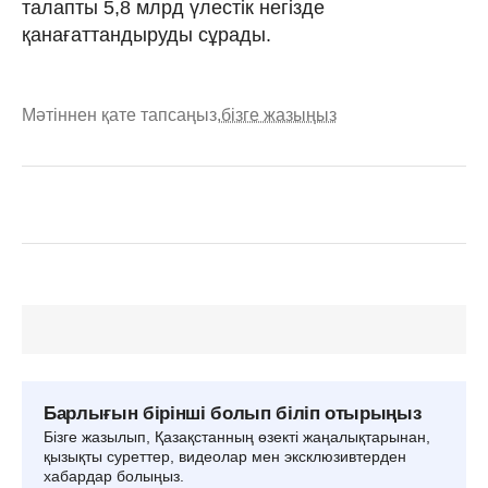
талапты 5,8 млрд үлестік негізде
қанағаттандыруды сұрады.
Мәтіннен қате тапсаңыз,
бізге жазыңыз
Барлығын бірінші болып біліп отырыңыз
Бізге жазылып, Қазақстанның өзекті жаңалықтарынан,
қызықты суреттер, видеолар мен эксклюзивтерден
хабардар болыңыз.