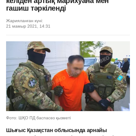
келіден артық марихуана мен
гашиш тәркіленді
Жарияланған күні:
21 мамыр 2021, 14:31
Фото: ШҚО ПД баспасөз қызметі
Шығыс Қазақстан облысында арнайы