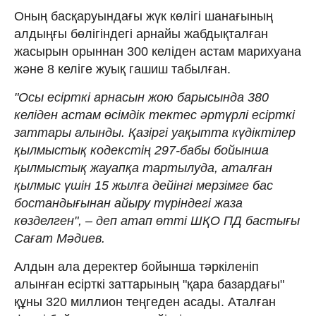
Оның басқаруындағы жүк көлігі шанағының
алдыңғы бөлігіндегі арнайы жабдықталған
жасырын орыннан 300 келіден астам марихуана
және 8 келіге жуық гашиш табылған.
"Осы есірткі арнасын жою барысында 380
келіден астам өсімдік тектес әртүрлі есірткі
заттары алынды. Қазіргі уақытта күдіктілер
қылмыстық кодекстің 297-бабы бойынша
қылмыстық жауапқа тартылуда, аталған
қылмыс үшін 15 жылға дейінгі мерзімге бас
бостандығынан айыру түріндегі жаза
көзделген", – деп атап өтті ШҚО ПД бастығы
Сағат Мәдиев.
Алдын ала деректер бойынша тәркіленіп
алынған есірткі заттарының "қара базардағы"
құны 320 миллион теңгеден асады. Аталған