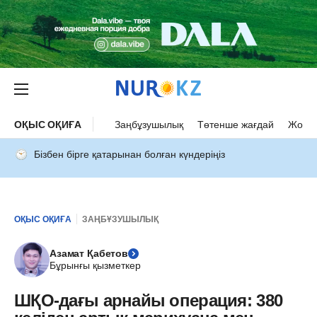
ОҚЫС ОҚИҒА
Заңбұзушылық
Төтенше жағдай
Жол а
Бізбен бірге қатарынан болған күндеріңіз
ОҚЫС ОҚИҒА
ЗАҢБҰЗУШЫЛЫҚ
Азамат Қабетов
Бұрынғы қызметкер
ШҚО-дағы арнайы операция: 380