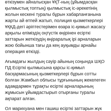
өткізумен айналысқан ҰҚТ-ның (ұйымдасқан
қылмыстық топтың) қылмыстық іс-әрекетінің
жолын кескені туралы бұрын хабарланғанына
жарты ай өтпей жатып, полиция қызметкерлері
ҰҚКД-дегі әріптестерімен өзара іс-қимыл жасасу
арқылы еліміздің оңтүстік өңірінен есірткі
заттарын жеткізудің өңіраралық ірі арналарын
жою бойынша тағы да кең ауқымды арнайы
операция өткізді.
Ағымдағы жылдың сәуір айының соңында ШҚО
ПД Есірткі қылмысына қарсы іс-қимыл
басқармасының қызметкерлері бұрын сотты
болған Жамбыл облысы тұрғынының жекелеген
адамдармен тұрақты есірткі арналарының
жұмысын ұйымдастырып отырғаны туралы
ақпарат алған.
Ол марихуана мен гашиш есірткі заттарын жүк