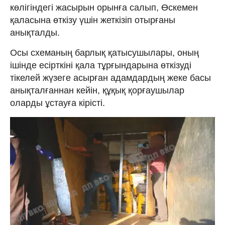
көлігіндегі жасырын орынға салып, Өскемен
қаласына өткізу үшін жеткізіп отырғаны
анықталды.
Осы схеманың барлық қатысушылары, оның
ішінде есірткіні қала тұрғындарына өткізуді
тікелей жүзеге асырған адамдардың жеке басы
анықталғаннан кейін, құқық қорғаушылар
оларды ұстауға кірісті.