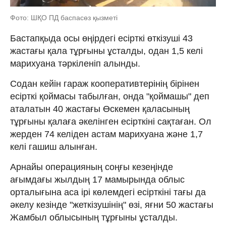
Фото: ШҚО ПД баспасөз қызметі
Бастапқыда осы өңірдегі есірткі өткізуші 43
жастағы қала тұрғыны ұсталды, одан 1,5 келі
марихуана тәркіленіп алынды.
Содан кейін гараж кооперативтерінің бірінен
есірткі қоймасы табылған, онда "қоймашы" деп
аталатын 40 жастағы Өскемен қаласының
тұрғыны қалаға әкелінген есірткіні сақтаған. Ол
жерден 74 келіден астам марихуана және 1,7
келі гашиш алынған.
Арнайы операцияның соңғы кезеңінде
ағымдағы жылдың 17 мамырында облыс
орталығына аса ірі көлемдегі есірткіні тағы да
әкелу кезінде "жеткізушінің" өзі, яғни 50 жастағы
Жамбыл облысының тұрғыны ұсталды.