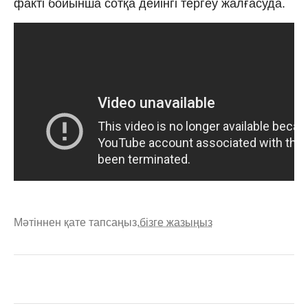
факті бойынша сотқа дейінгі тергеу жалғасуда.
Мәтіннен қате тапсаңыз,
бізге жазыңыз