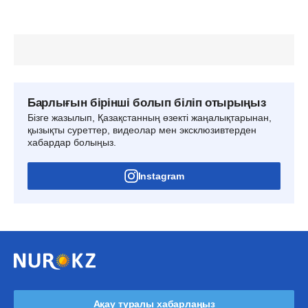
Барлығын бірінші болып біліп отырыңыз
Бізге жазылып, Қазақстанның өзекті жаңалықтарынан,
қызықты суреттер, видеолар мен эксклюзивтерден
хабардар болыңыз.
Instagram
Ақау туралы хабарлаңыз