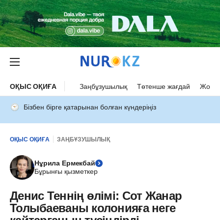
ОҚЫС ОҚИҒА
Заңбұзушылық
Төтенше жағдай
Жол а
Бізбен бірге қатарынан болған күндеріңіз
ОҚЫС ОҚИҒА
ЗАҢБҰЗУШЫЛЫҚ
Нұрила Ермекбай
Бұрынғы қызметкер
Денис Теннің өлімі: Сот Жанар
Толыбаеваны колонияға неге