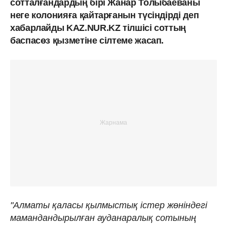
сотталғандардың бірі Жанар Толыбаеваны
неге колонияға қайтарғанын түсіндірді деп
хабарлайды KAZ.NUR.KZ тілшісі соттың
баспасөз қызметіне сілтеме жасап.
"Алматы қаласы қылмыстық істер жөніндегі
мамандандырылған ауданаралық сотының