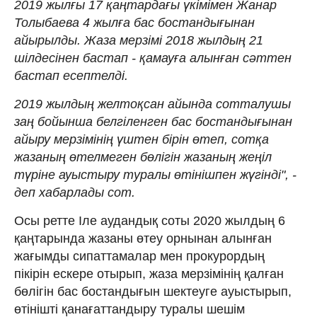
2019 жылғы 17 қаңтардағы үкімімен Жанар
Толыбаева 4 жылға бас бостандығынан
айырылды. Жаза мерзімі 2018 жылдың 21
шілдесінен бастап - қамауға алынған сәттен
бастап есептелді.
2019 жылдың желтоқсан айында сотталушы
заң бойынша белгіленген бас бостандығынан
айыру мерзімінің үштен бірін өтеп, сотқа
жазаның өтелмеген бөлігін жазаның жеңіл
түріне ауыстыру туралы өтінішпен жүгінді", -
деп хабарлады сот.
Осы ретте Іле аудандық соты 2020 жылдың 6
қаңтарында жазаны өтеу орнынан алынған
жағымды сипаттамалар мен прокурордың
пікірін ескере отырып, жаза мерзімінің қалған
бөлігін бас бостандығын шектеуге ауыстырып,
өтінішті қанағаттандыру туралы шешім