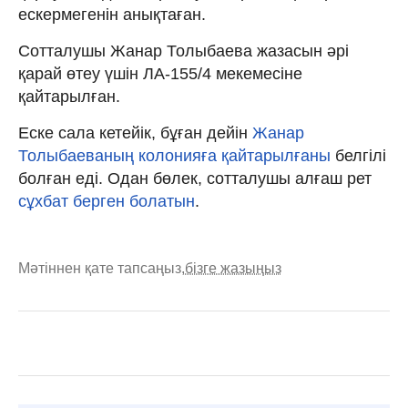
ескермегенін анықтаған.
Сотталушы Жанар Толыбаева жазасын әрі
қарай өтеу үшін ЛА-155/4 мекемесіне
қайтарылған.
Еске сала кетейік, бұған дейін
Жанар
Толыбаеваның колонияға қайтарылғаны
белгілі
болған еді. Одан бөлек, сотталушы алғаш рет
сұхбат берген болатын
.
Мәтіннен қате тапсаңыз,
бізге жазыңыз