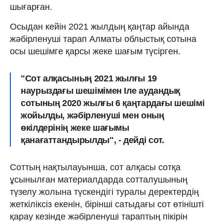
шығарған.
Осыдан кейін 2021 жылдың қаңтар айында
жәбірленуші тарап Алматы облыстық сотына
осы шешімге қарсы жеке шағым түсірген.
"Сот алқасының 2021 жылғы 19
наурыздағы шешімімен Іле аудандық
сотының 2020 жылғы 6 қаңтардағы шешімі
жойылды, жәбірленуші мен оның
өкілдерінің жеке шағымы
қанағаттандырылды", - дейді сот.
Соттың нақтылауынша, сот алқасы сотқа
ұсынылған материалдарда сотталушының
түзелу жолына түскендігі туралы деректердің
жеткіліксіз екенін, бірінші сатыдағы сот өтінішті
қарау кезінде жәбірленуші тараптың пікірін