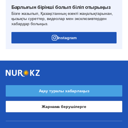
Барлығын бірінші болып біліп отырыңыз
Бізге жазылып, Қазақстанның өзекті жаңалықтарынан,
қызықты суреттер, видеолар мен эксклюзивтерден
хабардар болыңыз.
Instagram
Ақау туралы хабарлаңыз
Жарнама берушілерге