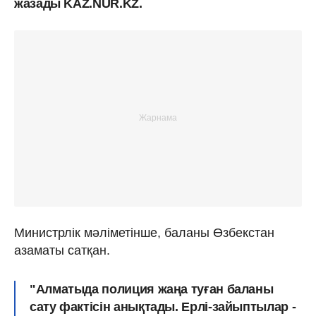
жазады KAZ.NUR.KZ.
Министрлік мәліметінше, баланы Өзбекстан
азаматы сатқан.
"Алматыда полиция жаңа туған баланы
сату фактісін анықтады. Ерлі-зайыптылар -