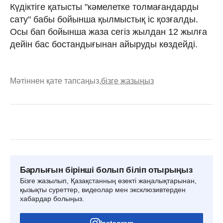
Күдіктіге қатысты "кәмелетке толмағандарды
сату" бабы бойынша қылмыстық іс қозғалды.
Осы бап бойынша жаза сегіз жылдан 12 жылға
дейін бас бостандығынан айыруды көздейді.
Мәтіннен қате тапсаңыз,
бізге жазыңыз
Барлығын бірінші болып біліп отырыңыз
Бізге жазылып, Қазақстанның өзекті жаңалықтарынан,
қызықты суреттер, видеолар мен эксклюзивтерден
хабардар болыңыз.
Instagram