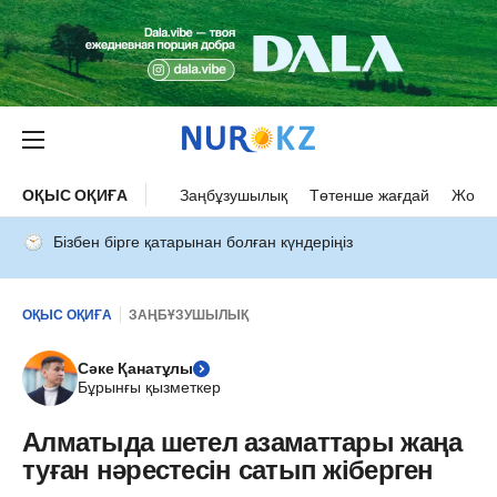
ОҚЫС ОҚИҒА
Заңбұзушылық
Төтенше жағдай
Жол а
Бізбен бірге қатарынан болған күндеріңіз
ОҚЫС ОҚИҒА
ЗАҢБҰЗУШЫЛЫҚ
Сәке Қанатұлы
Бұрынғы қызметкер
Алматыда шетел азаматтары жаңа
туған нәрестесін сатып жіберген