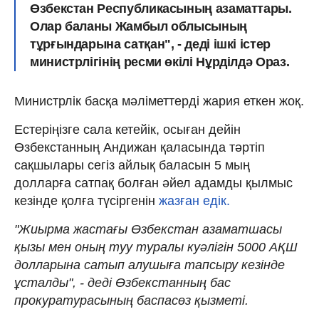
Өзбекстан Республикасының азаматтары.
Олар баланы Жамбыл облысының
тұрғындарына сатқан", - деді ішкі істер
министрлігінің ресми өкілі Нұрділдә Ораз.
Министрлік басқа мәліметтерді жария еткен жоқ.
Естеріңізге сала кетейік, осыған дейін
Өзбекстанның Андижан қаласында тәртіп
сақшылары сегіз айлық баласын 5 мың
долларға сатпақ болған әйел адамды қылмыс
кезінде қолға түсіргенін
жазған едік.
"Жиырма жастағы Өзбекстан азаматшасы
қызы мен оның туу туралы куәлігін 5000 АҚШ
долларына сатып алушыға тапсыру кезінде
ұсталды", - деді Өзбекстанның бас
прокуратурасының баспасөз қызметі.