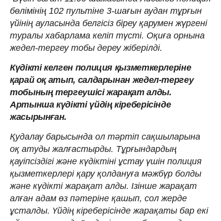
бөлімінің 102 пультіне 3-шағын аудан тұрғын
үйінің ауласында белгісіз біреу қарумен жүргені
туралы хабарлама келіп түсті. Оқиға орнына
жедел-тергеу тобы дереу жіберілді.
Күдікті келген полиция қызметкерлеріне
қарай оқ атып, салдарынан жедел-тергеу
тобының тергеушісі жарақат алды.
Артынша күдікті үйдің кіреберісінде
жасырынған.
Қудалау барысында ол тәртіп сақшыларына
оқ атуды жалғастырды. Тұрғындардың
қауіпсіздігі және күдіктіні ұстау үшін полиция
қызметкерлері қару қолдануға мәжбүр болды
және күдікті жарақат алды. Ізінше жарақат
алған адам өз пәтеріне қашып, сол жерде
ұсталды. Үйдің кіреберісінде жарақаты бар екі