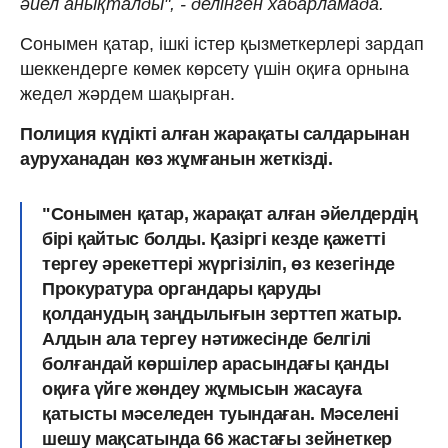
әйел анықталды", - делінген хабарламада.
Сонымен қатар, ішкі істер қызметкерлері зардап
шеккендерге көмек көрсету үшін оқиға орнына
жедел жәрдем шақырған.
Полиция күдікті алған жарақаты салдарынан
ауруханадан көз жұмғанын жеткізді.
"Сонымен қатар, жарақат алған әйелдердің
бірі қайтыс болды. Қазіргі кезде қажетті
тергеу әрекеттері жүргізіліп, өз кезегінде
Прокуратура органдары қаруды
қолданудың заңдылығын зерттеп жатыр.
Алдын ала тергеу нәтижесінде белгілі
болғандай көршілер арасындағы қанды
оқиға үйге жөндеу жұмысын жасауға
қатысты мәселеден туындаған. Мәселені
шешу мақсатында 66 жастағы зейнеткер