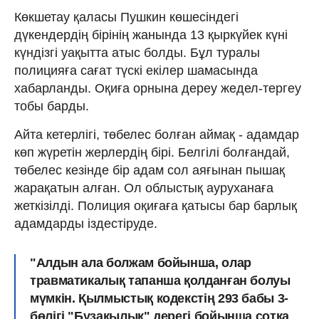
Көкшетау қаласы Пушкин көшесіндегі
дүкендердің бірінің жанында 13 қыркүйек күні
күндізгі уақытта атыс болды. Бұл туралы
полицияға сағат түскі екілер шамасында
хабарланды. Оқиға орнына дереу жедел-тергеу
тобы барды.
Айта кетерлігі, төбелес болған аймақ - адамдар
көп жүретін жерлердің бірі. Белгілі болғандай,
төбелес кезінде бір адам сол аяғынан пышақ
жарақатын алған. Ол облыстық ауруханаға
жеткізілді. Полиция оқиғаға қатысы бар барлық
адамдарды іздестіруде.
"Алдын ала болжам бойынша, олар
травматикалық тапанша қолданған болуы
мүмкін. Қылмыстық кодекстің 293 бабы 3-
бөлігі "Бұзақылық" дерегі бойынша сотқа