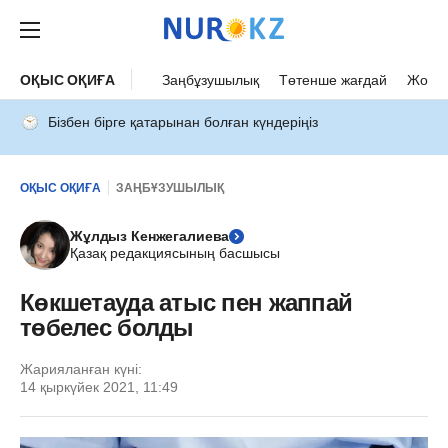
ОҚЫС ОҚИҒА
Заңбұзушылық
Төтенше жағдай
Жол а
Бізбен бірге қатарынан болған күндеріңіз
ОҚЫС ОҚИҒА
ЗАҢБҰЗУШЫЛЫҚ
Жұлдыз Кенжегалиева
Қазақ редакциясының басшысы
Көкшетауда атыс пен жаппай
төбелес болды
Жарияланған күні:
14 қыркүйек 2021, 11:49