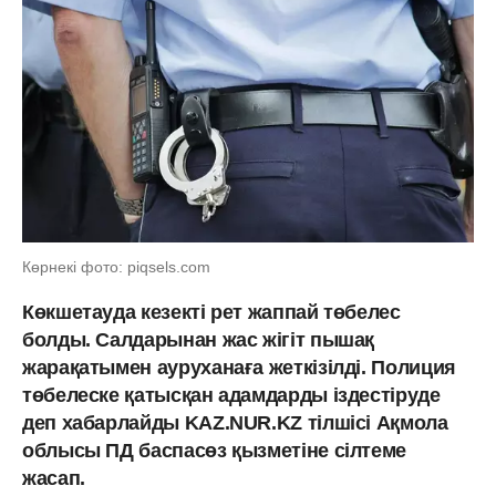
Көрнекі фото: piqsels.com
Көкшетауда кезекті рет жаппай төбелес
болды. Салдарынан жас жігіт пышақ
жарақатымен ауруханаға жеткізілді. Полиция
төбелеске қатысқан адамдарды іздестіруде
деп хабарлайды KAZ.NUR.KZ тілшісі Ақмола
облысы ПД баспасөз қызметіне сілтеме
жасап.