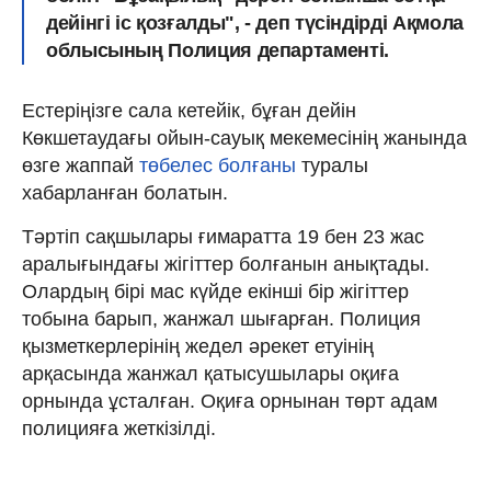
дейінгі іс қозғалды", - деп түсіндірді Ақмола
облысының Полиция департаменті.
Естеріңізге сала кетейік, бұған дейін
Көкшетаудағы ойын-сауық мекемесінің жанында
өзге жаппай
төбелес болғаны
туралы
хабарланған болатын.
Тәртіп сақшылары ғимаратта 19 бен 23 жас
аралығындағы жігіттер болғанын анықтады.
Олардың бірі мас күйде екінші бір жігіттер
тобына барып, жанжал шығарған. Полиция
қызметкерлерінің жедел әрекет етуінің
арқасында жанжал қатысушылары оқиға
орнында ұсталған. Оқиға орнынан төрт адам
полицияға жеткізілді.