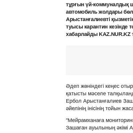
тұрғын үй-коммуналдық 
автомобиль жолдары бө
Арыстанғалиевті қызметі
туысы карантин кезінде 
хабарлайды KAZ.NUR.KZ т
Әдеп жөніндегі кеңес оты
қатысты мәселе талқылан
Ербол Арыстанғалиев Заш
әйелінің інісінің тойын жа
"Мейрамханаға мониторинг
Зашаған ауылының әкімі А