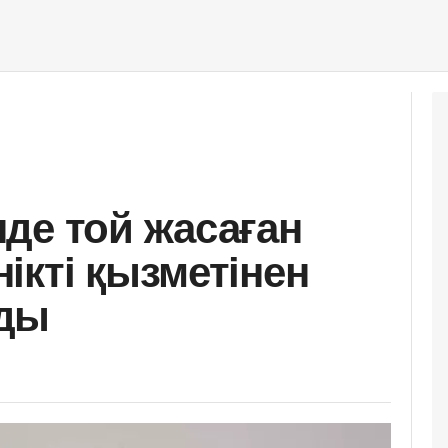
де той жасаған
ікті қызметінен
ды