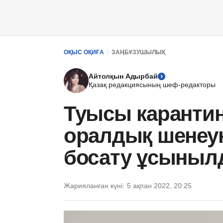
ОҚЫС ОҚИҒА
ЗАҢБҰЗУШЫЛЫҚ
Айтолқын Адырбай
Қазақ редакциясының шеф-редакторы
Туысы карантин
оралдық шенеун
босату ұсыныл
Жарияланған күні:
5 ақпан 2022, 20:25