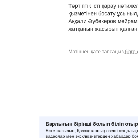
Тәртіптік істі қарау нәти
қызметінен босату ұсынылд
Аққали Әубекеров мейрамх
жатқанын жасырып қалған
Мәтіннен қате тапсаңыз,
бізге
Барлығын бірінші болып біліп оты
Бізге жазылып, Қазақстанның өзекті жаңалық
видеолар мен эксклюзивтерден хабардар бо