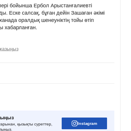
желері бойынша Ербол Арыстанғалиевті
ы. Еске салсақ, бұған дейін Зашаған әкімі
анада оралдық шенеуніктің тойы өтіп
ы хабарланған.
 жазыңыз
рыңыз
Instagram
тарынан, қызықты суреттер,
лыңыз.