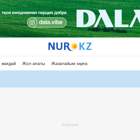
 жағдай
Жол апаты
Жазатайым оқиға