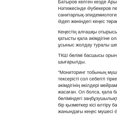
Батыров келген кезде Ары
Нәтижесінде Әубекеров пе
санитарлық-эпидемиология
Әдеп жөніндегі кеңес төр
Кеңестің алғашқы отырысы
қатысты қала әкімдігіне о
ұсыныс жолдау туралы ш
ТКШ бөлімі басшысы орын
шығарылды.
"Мониторинг тобының мүше
тексерісті сол себепті ті
әкімдігінің өкілдері мейр
жасаған. Ол болса, қала
бөліміндегі заңбұзушылық
бір қызметкер кісі өлтіру 
жанындағы кеңес мүшесі 