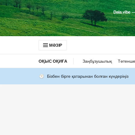
МӘЗІР
ОҚЫС ОҚИҒА
Заңбұзушылық
Төтенше
Бізбен бірге қатарынан болған күндеріңіз