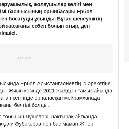
шаруашылық, жолаушылар көлігі мен
лімі басшысының орынбасары Ербол
нен босатуды ұсынды. Бұған шенеуніктің
той жасағаны себеп болып отыр, деп
ілшісі.
рысында Ербол Арыстанғалиевтің іс-әрекетіне
ды. Жиын кезінде 2021 жылдың тамыз айында
аған кентінде орналасқан мейрамханада
сағаны белгілі болды.
 тобының мүшелері, нақтырақ айтқанда
ққали Әубекеров пен бас маман Жігер