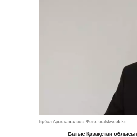
Ербол Арыстанғалиев. Фото: uralskweek.kz
Батыс Қазақстан облысын