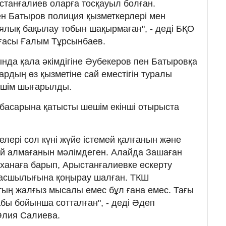
станғалиев оларға тосқауыл болған.
н Батыров полиция қызметкерлері мен
лық бақылау тобын шақырмаған", - деді БҚО
ағасы Ғалым Тұрсынбаев.
нда қала әкімдігіне Әубекеров пен Батыровқа
лардың өз қызметіне сай еместігін туралы
ешім шығарылды.
басарына қатысты шешім екінші отырыста
лері сол күні жүйе істемей қалғанын және
ркей алмағанын мәлімдеген. Алайда Зашаған
амханаға барып, Арыстанғалиевке ескерту
 басшылығына қоңырау шалған. ТКШ
тың жалғыз мысалы емес бұл ғана емес. Тағы
бабы бойынша сотталған", - деді Әдеп
Әлия Салиева.