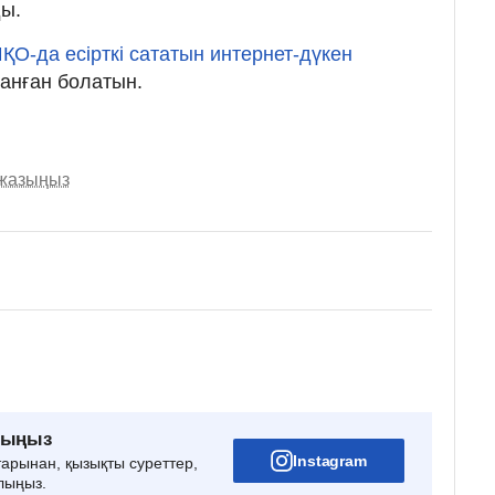
ды.
О-да есірткі сататын интернет-дүкен
анған болатын.
 жазыңыз
рыңыз
Instagram
тарынан, қызықты суреттер,
лыңыз.