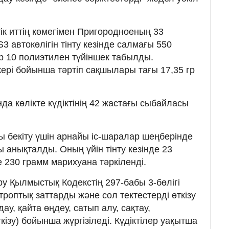
ік иттің көмегімен Пригородноеның 33
 автокөлігін тінту кезінде салмағы 550
р 10 полиэтилен түйіншек табылды.
жері бойынша тәртіп сақшылары тағы 17,35 гр
а көлікте күдіктінің 42 жастағы сыбайласы
ы бекіту үшін арнайы іс-шаралар шеңберінде
ны анықталды. Оның үйін тінту кезінде 23
 230 грамм марихуана тәркіленді.
еру Қылмыстық Кодекстің 297-бабы 3-бөлігі
отроптық заттарды және сол тектестерді өткізу
у, қайта өңдеу, сатып алу, сақтау,
кізу) бойынша жүргізіледі. Күдіктілер уақытша