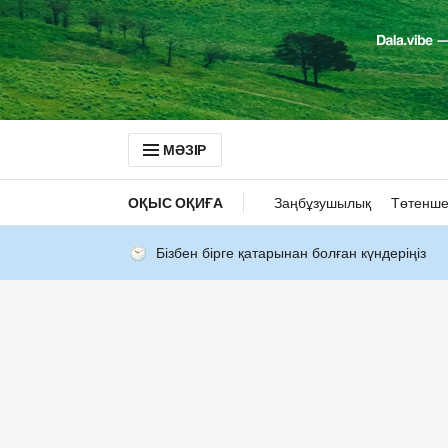
МӘЗІР
ОҚЫС ОҚИҒА
Заңбұзушылық
Төтенше
Бізбен бірге қатарынан болған күндеріңіз