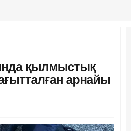
ында қылмыстық
бағытталған арнайы