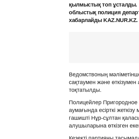
қылмыстық топ ұсталды. К
облыстық полиция департа
хабарлайды KAZ.NUR.KZ.
Ведомствоның мәліметінше
сақтаумен және өткізумен
тоқтатылды.
Полицейлер Пригородное 
аумағында есірткі жеткізу
гашишті Нұр-сұлтан қаласы
алушыларына өткізген еке
Кезекті партияны тасымалд