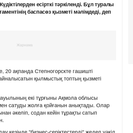
үдіктілерден есірткі тәркіленді. Бұл туралы
ментінің баспасөз қызметі мәлімдеді, деп
, 20 ақпанда Степногорскте гашишті
 айналысатын қылмыстық топтың қызметі
ауылының екі тұрғыны Ақмола облысы
 мен сатуды жолға қойғанын анықтады. Олар
нан әкеліп, содан кейін тұрақты сатып
н.
ау кезінде "бизнес-серіктестерді" жедел уәкіл