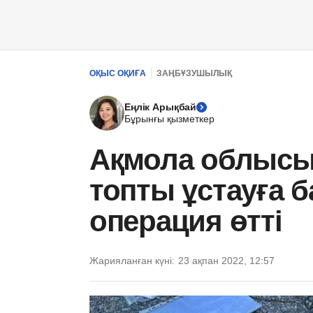
ОҚЫС ОҚИҒА
ЗАҢБҰЗУШЫЛЫҚ
Еңлік Арықбай
Бұрынғы қызметкер
Ақмола облыс
топты ұстауға 
операция өтті
Жарияланған күні:
23 ақпан 2022, 12:57