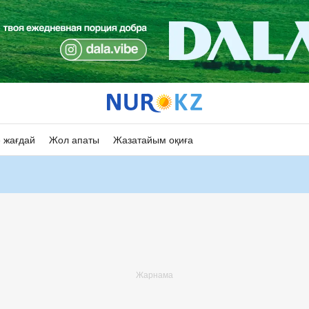
 жағдай
Жол апаты
Жазатайым оқиға