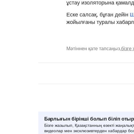
ұстау изоляторына қамал
Еске салсақ, бұған дейін
ШҚ
жойылғаны туралы хабарл
Мәтіннен қате тапсаңыз,
бізге
Барлығын бірінші болып біліп оты
Бізге жазылып, Қазақстанның өзекті жаңалық
видеолар мен эксклюзивтерден хабардар бо