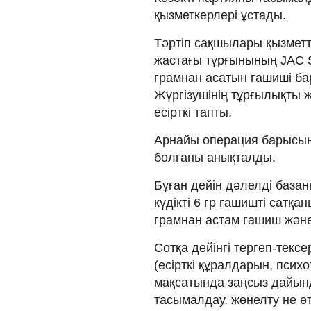
қызметкерлері ұстады.
Тәртіп сақшылары қызметт
жастағы тұрғынының JAC S3
грамнан асатын гашиші ба
Жүргізушінің тұрғылықты 
есірткі тапты.
Арнайы операция барысынд
болғаны анықталды.
Бұған дейін дәлелді базан
күдікті 6 гр гашишті сатқа
грамнан астам гашиш және
Сотқа дейінгі тергеп-текс
(есірткі құралдарын, псих
мақсатында заңсыз дайында
тасымалдау, жөнелту не өт