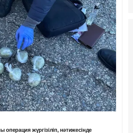
 операция жүргізіліп, нәтижесінде