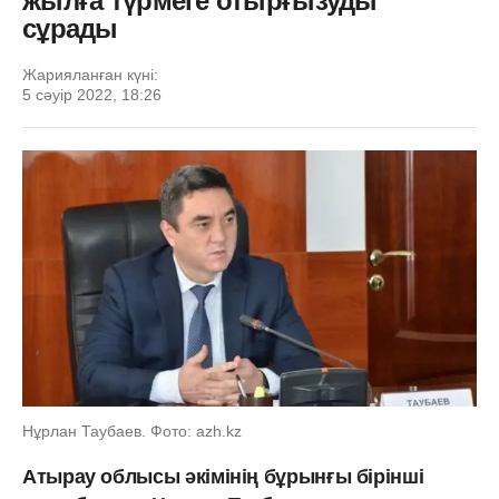
жылға түрмеге отырғызуды
сұрады
Жарияланған күні:
5 сәуір 2022, 18:26
Нұрлан Таубаев. Фото: azh.kz
Атырау облысы әкімінің бұрынғы бірінші