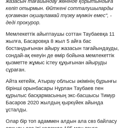
жазасын тағайындау жөнінде қорытындыға
келіп отырмын. Өйткені сотталушыларды
қоғамнан оқшауламай түзеу мүмкін емес", -
деді прокурор.
Мемлекеттік айыптаушы соттан Таубаевқа 11
жылға, Басаровқа 8 жыл 5 айға бас
бостандығынан айыру жазасын тағайындауды,
сондай-ақ екеуін де өмір бойына мемлекеттік
қызметте жұмыс істеу құқығынан айыруды
сұраған.
Айта кетейік, Атырау облысы әкімінің бұрынғы
бірінші орынбасары Нұрлан Таубаев пен
құрылыс басқармасының экс-басшысы Тимур
Басаров 2020 жылдың қыркүйек айында
ұсталды.
Олар бір топ адаммен алдын ала сөз байласу