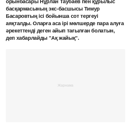
орынбасары Нұрлан Таубаев пен құрылыс
басқармасының экс-басшысы Тимур
Басаровтың ісі бойынша сот тергеуі
аяқталды. Оларға аса ірі мөлшерде пара алуға
әрекеттенді деген айып тағылған болатын,
деп хабарлайды "Ақ жайық".