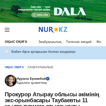
ОҚЫС ОҚИҒА
Заңбұзушылық
Төтенше жағдай
Жол а
Бізбен бірге қатарынан болған күндеріңіз
ОҚЫС ОҚИҒА
ЗАҢБҰЗУШЫЛЫҚ
Нұрила Ермекбай
Бұрынғы қызметкер
Прокурор Атырау облысы әкімінің
экс-орынбасары Таубаевты 11