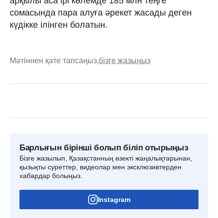
арқылы аса ірі көлемде 185 млн теңге
сомасында пара алуға әрекет жасады деген
күдікке ілінген болатын.
Мәтіннен қате тапсаңыз,
бізге жазыңыз
Барлығын бірінші болып біліп отырыңыз
Бізге жазылып, Қазақстанның өзекті жаңалықтарынан,
қызықты суреттер, видеолар мен эксклюзивтерден
хабардар болыңыз.
Instagram