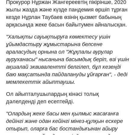
Прокурор Нұржан Жангереевтің пікірінше, 2020
жылы жазда және күзде пандемия өршіп тұрған
кезде Нұрлан Таубаев өзінің қызмет бабының
арқасында жеке басын байытумен айналысқан.
"Халықты сауықтыруға көмектесу үшін
ұйымдастыру жұмыстарына белсене
араласудың орнына ол "Жұқпалы аурулар
ауруханасы" нысанына басымдық беріп, өзі үшін
ақшалай эквивалентті белгілеп, бұл кезеңді
баю мақсатында пайдалануды ұйғарған", - деді
мемлекеттік айыптаушы.
Ол айыпталушылардың кінәсі толық
дәлелденді деп есептейді.
"Олардың жеке басы мен қылмыс жасағанға
дейінгі және одан кейінгі мінез-құлқын ескере
отырып, оларға бас бостандығынан айыру