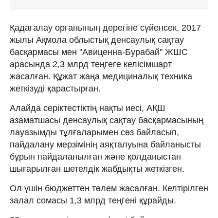
Қадағалау органының дерегіне сүйенсек, 2017
жылы Ақмола облыстық денсаулық сақтау
басқармасы мен "Авиценна-Бурабай" ЖШС
арасында 2,3 млрд теңгеге келісімшарт
жасалған. Құжат жаңа медициналық техника
жеткізуді қарастырған.
Алайда серіктестіктің нақты иесі, АҚШ
азаматшасы денсаулық сақтау басқармасының
лауазымды тұлғаларымен сөз байласып,
пайдалану мерзімінің аяқталуына байланысты
бұрын пайдаланылған және қолданыстан
шығарылған шетелдік жабдықты жеткізген.
Ол үшін бюджеттен төлем жасалған. Келтірілген
залал сомасы 1,3 млрд теңгені құрайды.