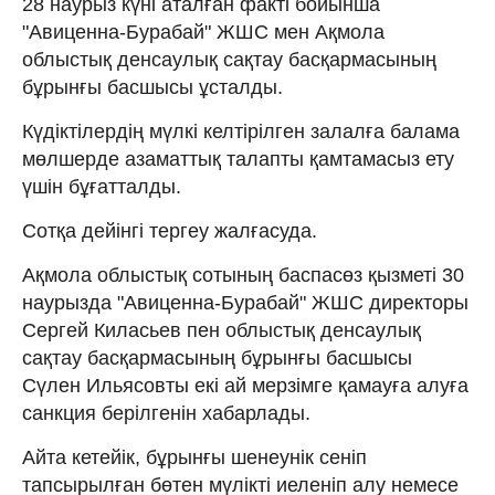
28 наурыз күні аталған факті бойынша
"Авиценна-Бурабай" ЖШС мен Ақмола
облыстық денсаулық сақтау басқармасының
бұрынғы басшысы ұсталды.
Күдіктілердің мүлкі келтірілген залалға балама
мөлшерде азаматтық талапты қамтамасыз ету
үшін бұғатталды.
Сотқа дейінгі тергеу жалғасуда.
Ақмола облыстық сотының баспасөз қызметі 30
наурызда "Авиценна-Бурабай" ЖШС директоры
Сергей Киласьев пен облыстық денсаулық
сақтау басқармасының бұрынғы басшысы
Сүлен Ильясовты екі ай мерзімге қамауға алуға
санкция берілгенін хабарлады.
Айта кетейік, бұрынғы шенеунік сеніп
тапсырылған бөтен мүлікті иеленіп алу немесе