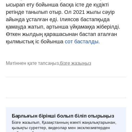
ысырап ету бойынша басқа істе де күдікті
ретінде танылып отыр. Ол 2021 жылы сәуір
айында ұсталған еді. Ілиясов бастапқыда
қамауда жатып, артынша үйқамаққа жіберілді.
Өткен жылдың қарашасынан бастап аталған
қылмыстық іс бойынша
сот басталды.
Мәтіннен қате тапсаңыз,
бізге жазыңыз
Барлығын бірінші болып біліп отырыңыз
Бізге жазылып, Қазақстанның өзекті жаңалықтарынан,
қызықты суреттер, видеолар мен эксклюзивтерден