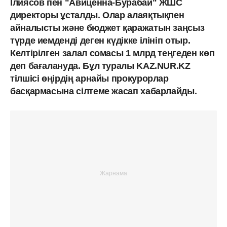
Ілиясов пен "Авиценна-Бурабай" ЖШС
директоры ұсталды. Олар алаяқтықпен
айналысты және бюджет қаражатын заңсыз
түрде иемденді деген күдікке ілініп отыр.
Келтірілген залал сомасы 1 млрд теңгеден көп
деп бағалануда. Бұл туралы KAZ.NUR.KZ
тілшісі өңірдің арнайы прокурорлар
басқармасына сілтеме жасап хабарлайды.