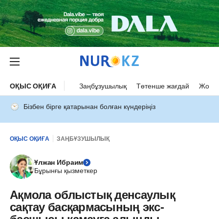
ОҚЫС ОҚИҒА
Заңбұзушылық
Төтенше жағдай
Жол а
Бізбен бірге қатарынан болған күндеріңіз
ОҚЫС ОҚИҒА
ЗАҢБҰЗУШЫЛЫҚ
Ұлжан Ибраим
Бұрынғы қызметкер
Ақмола облыстық денсаулық
сақтау басқармасының экс-