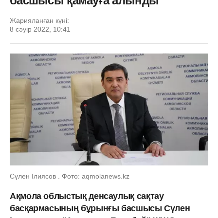
басшысы қамауға алынды
Жарияланған күні:
8 сәуір 2022, 10:41
Сүлен Ілиясов . Фото: aqmolanews.kz
Ақмола облыстық денсаулық сақтау
басқармасының бұрынғы басшысы Сүлен