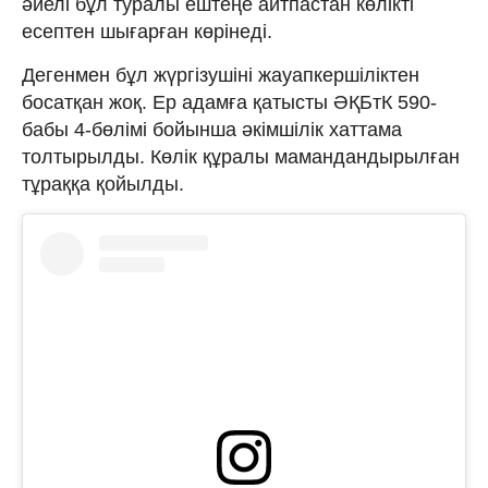
әйелі бұл туралы ештеңе айтпастан көлікті
есептен шығарған көрінеді.
Дегенмен бұл жүргізушіні жауапкершіліктен
босатқан жоқ. Ер адамға қатысты ӘҚБтК 590-
бабы 4-бөлімі бойынша әкімшілік хаттама
толтырылды. Көлік құралы мамандандырылған
тұраққа қойылды.