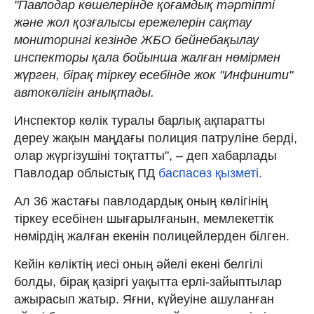
"Павлодар көшелерінде қоғамдық тәртіпті
және жол қозғалысы ережелерін сақтау
мониторингі кезінде ЖБО бейнебақылау
инспекторы қала бойынша жалған нөмірмен
жүрген, бірақ тіркеу есебінде жок "Инфинити"
автокөлігін анықтады.
Инспектор көлік туралы барлық ақпаратты
дереу жақын маңдағы полиция патруліне берді,
олар жүргізушіні тоқтатты", – деп хабарлады
Павлодар облыстық ПД
баспасөз қызметі.
Ал 36 жастағы павлодардық оның көлігінің
тіркеу есебінен шығарылғанын, мемлекеттік
нөмірдің жалған екенін полицейлерден білген.
Кейін көліктің иесі оның әйелі екені белгілі
болды, бірақ қазіргі уақытта ерлі-зайыптылар
ажырасып жатыр. Яғни, күйеуіне ашуланған