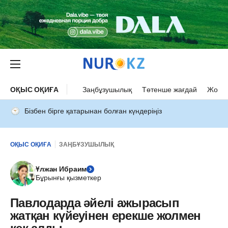
ОҚЫС ОҚИҒА
Заңбұзушылық
Төтенше жағдай
Жол а
Бізбен бірге қатарынан болған күндеріңіз
ОҚЫС ОҚИҒА
ЗАҢБҰЗУШЫЛЫҚ
Ұлжан Ибраим
Бұрынғы қызметкер
Павлодарда әйелі ажырасып
жатқан күйеуінен ерекше жолмен