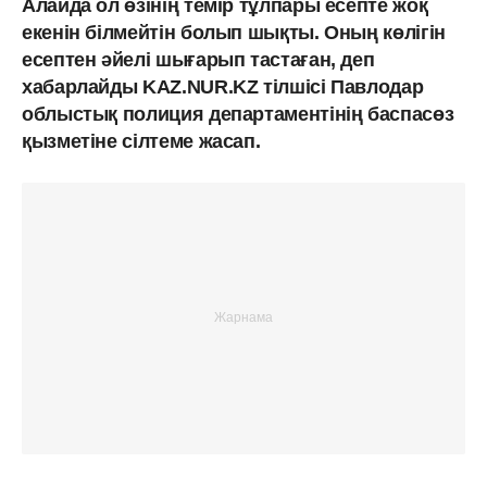
Алайда ол өзінің темір тұлпары есепте жоқ
екенін білмейтін болып шықты. Оның көлігін
есептен әйелі шығарып тастаған, деп
хабарлайды KAZ.NUR.KZ тілшісі Павлодар
облыстық полиция департаментінің баспасөз
қызметіне сілтеме жасап.