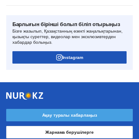
Барлығын бірінші болып біліп отырыңыз
Бізге жазылып, Қазақстанның өзекті жаңалықтарынан,
қызықты суреттер, видеолар мен эксклюзивтерден
хабардар болыңыз.
Instagram
Ақау туралы хабарлаңыз
Жарнама берушілерге