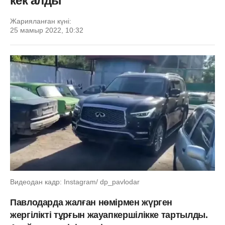
кек алды
Жарияланған күні:
25 мамыр 2022, 10:32
Видеодан кадр: Instagram/ dp_pavlodar
Павлодарда жалған нөмірмен жүрген
жергілікті тұрғын жауапкершілікке тартылды.