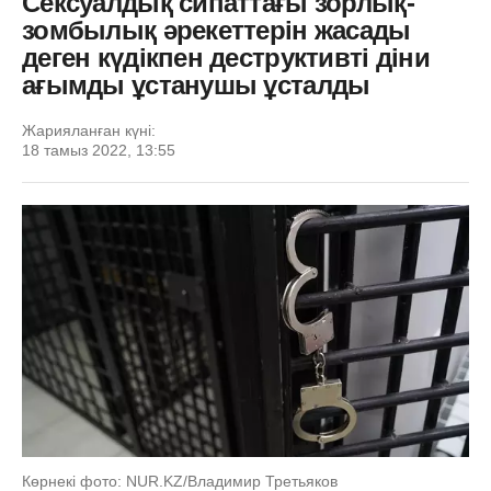
Сексуалдық сипаттағы зорлық-
зомбылық әрекеттерін жасады
деген күдікпен деструктивті діни
ағымды ұстанушы ұсталды
Жарияланған күні:
18 тамыз 2022, 13:55
Көрнекі фото: NUR.KZ/Владимир Третьяков