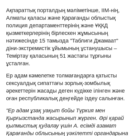
Ақпараттық порталдың мәліметінше, ІІМ-нің,
Алматы қаласы және Қарағанды ​​облыстық
полиция департаменттерінің және ҰҚКД
қызметкерлерінің бірлескен жұмысының
нәтижесінде 15 тамызда "Таблиги Джамаат"
діни-экстремистік ұйымының ұстанушысы –
Теміртау қаласының 51 жастағы тұрғыны
ұсталған.
Ер адам кәмелетке толмағандарға қатысты
сексуалдық сипаттағы зорлық-зомбылық
әрекеттерін жасады деген күдікке ілінген және
оған республикалық деңгейде іздеу салынған.
"Ер адам ұзақ уақыт бойы Түркия мен
Қырғызстанда жасырынып жүрген. Әрі қарай
қылмыстық қудалау үшін А. есімді азамат
Қарағанды ​​облысының уәкілетті органдарына