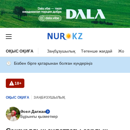
ОҚЫС ОҚИҒА
Заңбұзушылық
Төтенше жағдай
Жол а
Бізбен бірге қатарынан болған күндеріңіз
18+
ОҚЫС ОҚИҒА
ЗАҢБҰЗУШЫЛЫҚ
Әсел Дағжан
Бұрынғы қызметкер