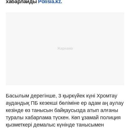
хабарлайды
Polisia.kz.
Басылым дерегінше, 3 қыркүйек күні Хромтау
аудандық ПБ кезекші бөліміне ер адам аң аулау
кезінде өз танысын байқаусызда атып алғаны
туралы хабарлама түскен. Көп ұзамай полиция
қызметкері демалыс күнінде танысымен