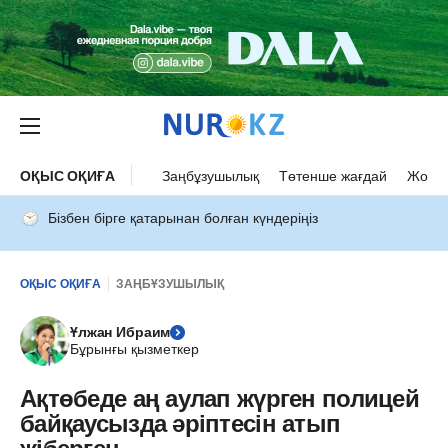
ОҚЫС ОҚИҒА
Заңбұзушылық
Төтенше жағдай
Жол а
Бізбен бірге қатарынан болған күндеріңіз
ОҚЫС ОҚИҒА
ЗАҢБҰЗУШЫЛЫҚ
Ұлжан Ибраим
Бұрынғы қызметкер
Ақтөбеде аң аулап жүрген полицей
байқаусызда әріптесін атып