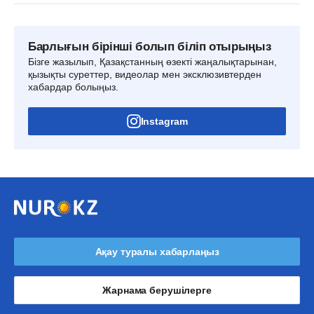
Барлығын бірінші болып біліп отырыңыз
Бізге жазылып, Қазақстанның өзекті жаңалықтарынан,
қызықты суреттер, видеолар мен эксклюзивтерден
хабардар болыңыз.
Instagram
Ақау туралы хабарлаңыз
Жарнама берушілерге