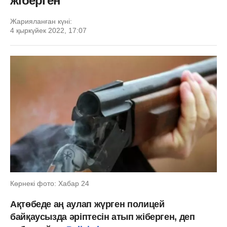
жіберген
Жарияланған күні:
4 қыркүйек 2022, 17:07
Көрнекі фото: Хабар 24
Ақтөбеде аң аулап жүрген полицей
байқаусызда әріптесін атып жіберген, деп