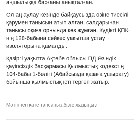
аңшылыққа барғаны анықталған.
Ол аң аулау кезінде байқаусызда өзіне тиесілі
қарумен танысын атып алған, салдарынан
танысы оқиға орнында көз жұмған. Күдікті ҚПК-
нің 128-бабына сәйкес уақытша ұстау
изоляторына қамалды.
Қазіргі уақытта Ақтөбе облысы ПД Өзіндік
қауіпсіздік басқармасы Қылмыстық кодекстің
104-бабы 1-бөлігі (Абайсызда қазаға ұшырату)
бойынша қылмыстық істі тергеп жатыр.
Мәтіннен қате тапсаңыз,
бізге жазыңыз