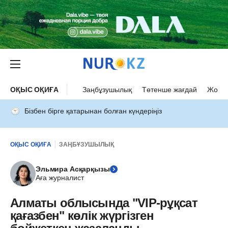
ОҚЫС ОҚИҒА
Заңбұзушылық
Төтенше жағдай
Жол а
Бізбен бірге қатарынан болған күндеріңіз
ОҚЫС ОҚИҒА
ЗАҢБҰЗУШЫЛЫҚ
Эльмира Асқарқызы
Аға журналист
Алматы облысында "VIP-рұқсат
қағазбен" көлік жүргізген