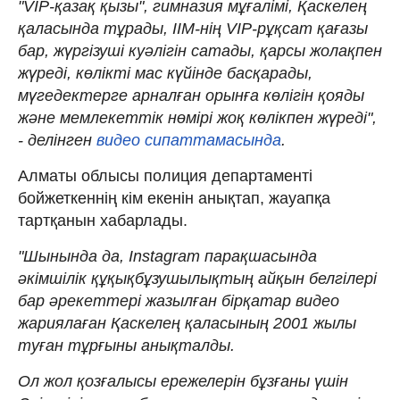
"VIP-қазақ қызы", гимназия мұғалімі, Қаскелең
қаласында тұрады, ІІМ-нің VIP-рұқсат қағазы
бар, жүргізуші куәлігін сатады, қарсы жолақпен
жүреді, көлікті мас күйінде басқарады,
мүгедектерге арналған орынға көлігін қояды
және мемлекеттік нөмірі жоқ көлікпен жүреді",
- делінген
видео сипаттамасында
.
Алматы облысы полиция департаменті
бойжеткеннің кім екенін анықтап, жауапқа
тартқанын хабарлады.
"Шынында да, Instagram парақшасында
әкімшілік құқықбұзушылықтың айқын белгілері
бар әрекеттері жазылған бірқатар видео
жариялаған Қаскелең қаласының 2001 жылы
туған тұрғыны анықталды.
Ол жол қозғалысы ережелерін бұзғаны үшін