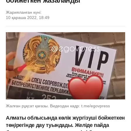
бойжеткен жазаланды
Жарияланған күні:
10 қараша 2022, 18:49
Жалған рұқсат қағазы. Видеодан кадр: t.me/egovpress
Алматы облысында көлік жүргізуші бойжеткен
төңірегінде дау туындады. Желіде пайда