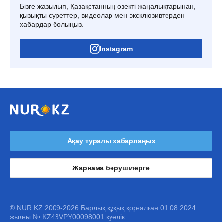
Бізге жазылып, Қазақстанның өзекті жаңалықтарынан,
қызықты суреттер, видеолар мен эксклюзивтерден
хабардар болыңыз.
Instagram
Ақау туралы хабарлаңыз
Жарнама берушілерге
® NUR.KZ 2009-2026 Барлық құқық қорғалған 01.08.2024
жылғы № KZ43VPY00098001 куәлік.