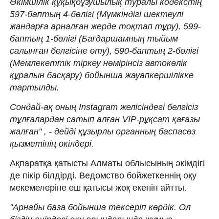
Әкімшілік құқықбұзушылық туралы кодекстің
597-баптың 4-бөлігі (Мүмкіндігі шектеулі
жандарға арналған жерде тоқтап тұру), 599-
баптың 1-бөлігі (Бағдаршамның тыйым
салынған белгісіне өту), 590-баптың 2-бөлігі
(Мемлекеттік тіркеу нөмірінсіз автокөлік
құралын басқару) бойынша жауапкершілікке
тартылды.
Сондай-ақ оның Instagram желісіндегі белгісіз
тұлғалардан сатып алған VIP-рұқсат қағазы
жалған" , - дейді құзырлы органның баспасөз
қызметінің өкілдері.
Ақпаратқа қатысты Алматы облысының әкімдігі
де пікір білдірді. Ведомство бойжеткеннің оқу
мекемелеріне еш қатысы жоқ екенін айтты.
"Арнайы база бойынша тексеріп көрдік. Ол