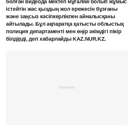
болған видеода мектеп мұғалімі болып жұмыс
істейтін жас қыздың жол ережесін бұзғаны
және заңсыз кәсіпкерлікпен айналысқаны
айтылады. Бұл ақпаратқа қатысты облыстық
полиция департаменті мен өңір әкімдігі пікір
білдірді, деп хабарлайды KAZ.NUR.KZ.