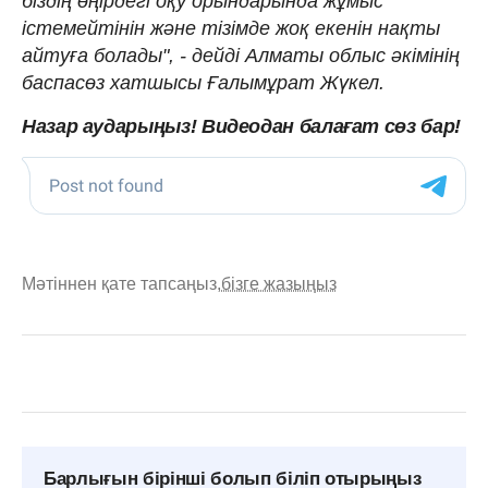
біздің өңірдегі оқу орындарында жұмыс
істемейтінін және тізімде жоқ екенін нақты
айтуға болады", - дейді Алматы облыс әкімінің
баспасөз хатшысы Ғалымұрат Жүкел.
Назар аударыңыз! Видеодан балағат сөз бар!
Мәтіннен қате тапсаңыз,
бізге жазыңыз
Барлығын бірінші болып біліп отырыңыз