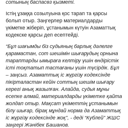
сотының баспасөз қызметі.
Істің ұзаққа созылуына қос тарап та қарсы
болып отыр. Заңгерлер материалдарды
үкіметке жіберіп, ұстанымын күтуін Азаматтық
кодекске қарсы деп есептейді.
“Бұл шағымды біз судьяның барлық дәлелге
қарамастан, сот шешімін шығарудың орнына
тараптарды ымыраға келтіру үшін өндірістік
істі тоқтатып тастағаны үшін түсірдік. Бұл
– заңсыз. Азаматтық іс жүргізу кодексінде
пікірталастан кейін соттың шешім шығару
керегі анық жазылған. Алайда, судья мұны
есепке алмай, материалдарды үкіметке қайта
жолдап отыр. Мақсат үкіметтің ұстанымын
білу шығар, бірақ мұндай норма да Азаматтық
іс жүргізу кодексінде жоқ”, - деді “Кублей” ЖШС
заңгері Жәнібек Башанов.