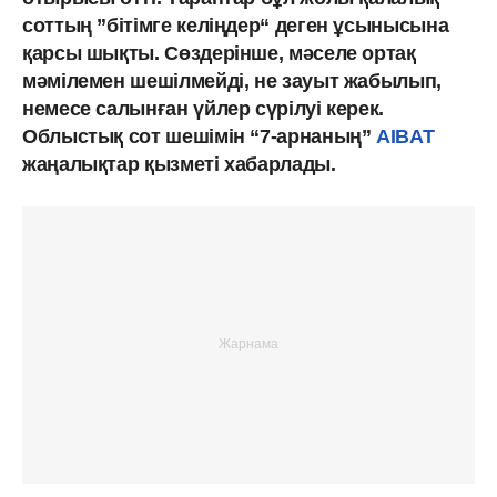
соттың ”бітімге келіңдер“ деген ұсынысына
қарсы шықты. Сөздерінше, мәселе ортақ
мәмілемен шешілмейді, не зауыт жабылып,
немесе салынған үйлер сүрілуі керек.
Облыстық сот шешімін “7-арнаның”
AIBAT
жаңалықтар қызметі хабарлады.