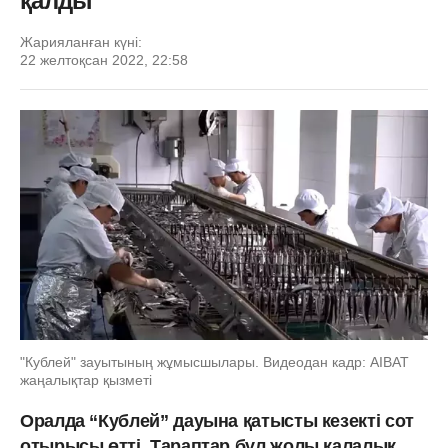
қалды
Жарияланған күні:
22 желтоқсан 2022, 22:58
"Кублей" зауытының жұмысшылары. Видеодан кадр: AIBAT
жаңалықтар қызметі
Оралда “Кублей” дауына қатысты кезекті сот
отырысы өтті. Тараптар бұл жолы қалалық