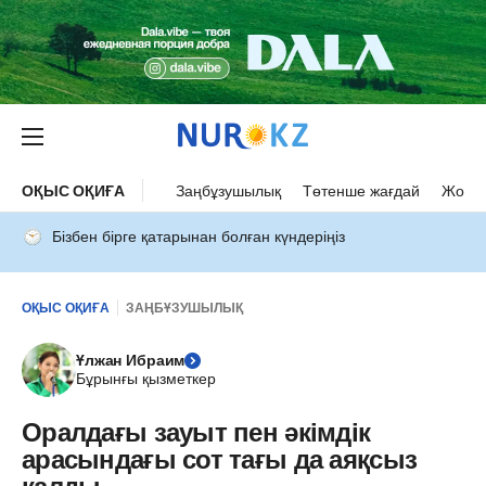
ОҚЫС ОҚИҒА
Заңбұзушылық
Төтенше жағдай
Жол а
Бізбен бірге қатарынан болған күндеріңіз
ОҚЫС ОҚИҒА
ЗАҢБҰЗУШЫЛЫҚ
Ұлжан Ибраим
Бұрынғы қызметкер
Оралдағы зауыт пен әкімдік
арасындағы сот тағы да аяқсыз