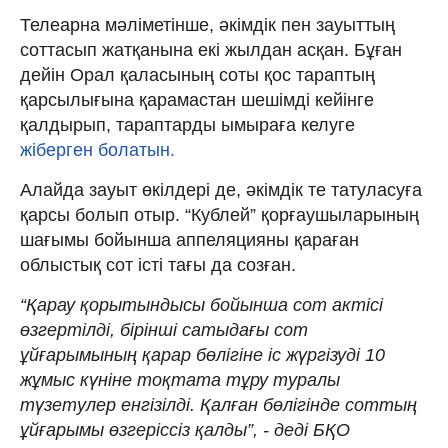
Телеарна мәліметінше, әкімдік пен зауыттың
соттасып жатқанына екі жылдан асқан. Бұған
дейін Орал қаласының соты қос тараптың
қарсылығына қарамастан шешімді кейінге
қалдырып, тараптарды ымыраға келуге
жіберген болатын.
Алайда зауыт өкілдері де, әкімдік те татуласуға
қарсы болып отыр. “Кублей” қорғаушыларының
шағымы бойынша аппеляцияны қараған
облыстық сот істі тағы да созған.
“Қарау қорытындысы бойынша сот актісі
өзгертілді, бірінші сатыдағы сот
ұйғарымының қарар бөлігіне іс жүргізуді 10
жұмыс күніне тоқтата тұру туралы
түзетулер енгізілді. Қалған бөлігінде соттың
ұйғарымы өзгеріссіз қалды”, - деді БҚО