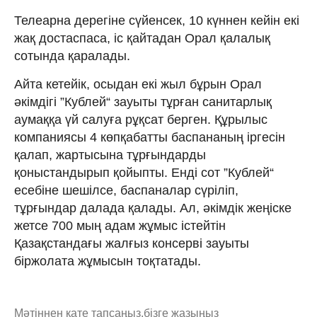
Телеарна дерегіне сүйенсек, 10 күннен кейін екі
жақ достаспаса, іс қайтадан Орал қалалық
сотында қаралады.
Айта кетейік, осыдан екі жыл бұрын Орал
әкімдігі ”Кублей“ зауыты тұрған санитарлық
аумаққа үй салуға рұқсат берген. Құрылыс
компаниясы 4 көпқабатты баспананың іргесін
қалап, жартысына тұрғындарды
қоныстандырып қойыпты. Енді сот ”Кублей“
есебіне шешілсе, баспаналар сүріліп,
тұрғындар далада қалады. Ал, әкімдік жеңіске
жетсе 700 мың адам жұмыс істейтін
Қазақстандағы жалғыз консерві зауыты
біржолата жұмысын тоқтатады.
Мәтіннен қате тапсаңыз,
бізге жазыңыз