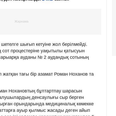
етелге шығып кетуіне жол берілмейді.
 сот процестеріне уақытылы қатысуын
і Сарыарқа ауданы № 2 аудандық сотының
 жатқан тағы бір азамат Роман Ноханов та
оман Нохановтың бұлтартпау шарасын
ыталушылардың денсаулығы сыр берген
тырған орындарында медициналық көмекке
маттарға ауыр қылмыс жасады деген айып