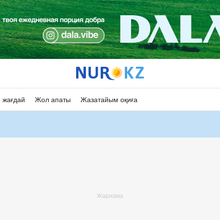
 жағдай
Жол апаты
Жазатайым оқиға