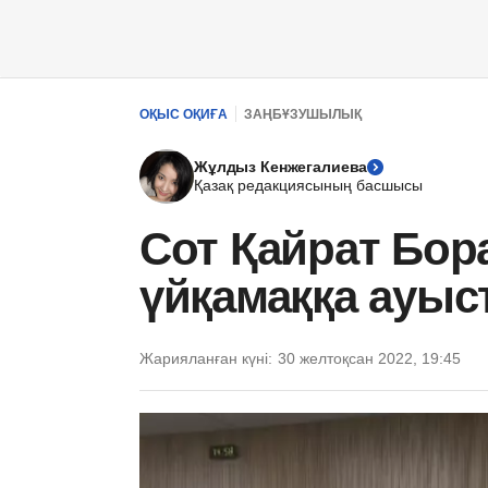
ОҚЫС ОҚИҒА
ЗАҢБҰЗУШЫЛЫҚ
Жұлдыз Кенжегалиева
Қазақ редакциясының басшысы
Сот Қайрат Бор
үйқамаққа ауыс
Жарияланған күні:
30 желтоқсан 2022, 19:45