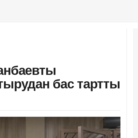
анбаевты
тырудан бас тартты