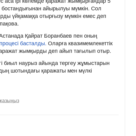
ес аса ірі көлемде қаражат жымқырғандар 5
с бостандығынан айырылуы мүмкін. Сол
рды үйқамаққа отырғызу мүмкін емес деп
апақова.
н Астанада Қайрат Боранбаев пен оның
процесі басталды.
Оларға квазимемлекеттік
 қаражат жымқырды деп айып тағылып отыр.
ігі биыл наурыз айында тергеу жұмыстарын
ың шотындағы қаражаты мен мүлкі
 жазыңыз