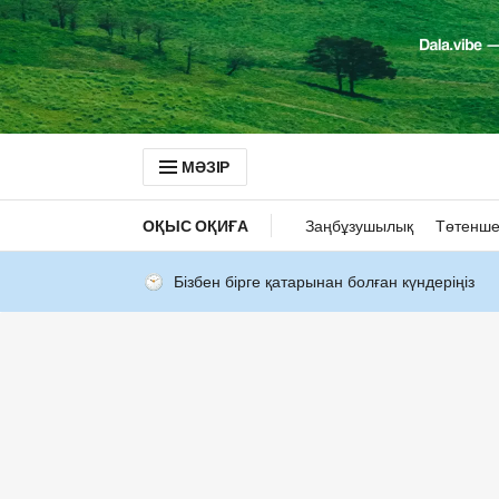
МӘЗІР
ОҚЫС ОҚИҒА
Заңбұзушылық
Төтенше
Бізбен бірге қатарынан болған күндеріңіз