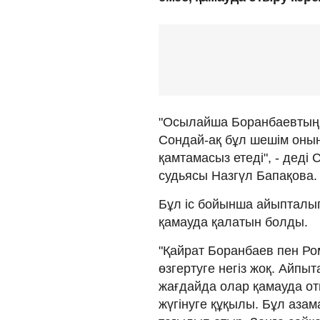
"Осылайша Боранбаевтың ш
Сондай-ақ бұл шешім оның
қамтамасыз етеді", - дед
судьясы Назгүл Бапақова.
Бұл іс бойынша айыпталып
қамауда қалатын болды.
"Қайрат Боранбаев пен Р
өзгертуге негіз жоқ. Айп
жағдайда олар қамауда о
жүгінуге құқылы. Бұл аза