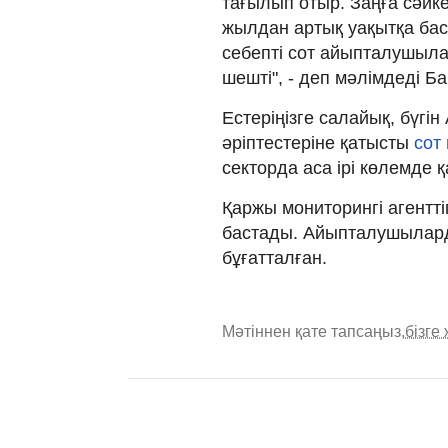
тағылып отыр. Заңға сәйк
жылдан артық уақытқа ба
себепті сот айыпталушыла
шешті", - деп мәлімдеді Б
Естеріңізге салайық, бүгі
әріптестеріне қатысты
сот 
секторда аса ірі көлемде
Қаржы мониторингі агентт
бастады. Айыпталушылард
бұғатталған.
Мәтіннен қате тапсаңыз,
бізге