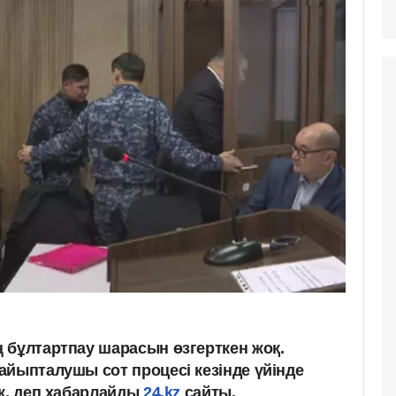
 бұлтартпау шарасын өзгерткен жоқ.
айыпталушы сот процесі кезінде үйінде
ек, деп хабарлайды
24.kz
сайты.