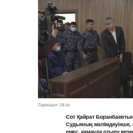
Скриншот: 24.kz
Сот Қайрат Боранбаевтың
Судьяның мәлімдеуінше, 
емес, қамауда отыру кер