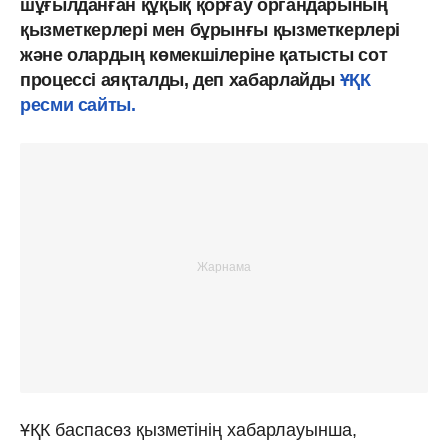
шұғылданған құқық қорғау органдарының
қызметкерлері мен бұрынғы қызметкерлері
және олардың көмекшілеріне қатысты сот
процессі аяқталды, деп хабарлайды
ҰҚК
ресми сайты.
ҰҚК баспасөз қызметінің хабарлауынша,