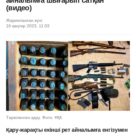
айналымға шығарып сатқан
(видео)
Жарияланған күні:
16 қаңтар 2023, 11:03
Тәркіленген қару. Фото: ҰҚК
Қару-жарақты екінші рет айналымға енгізумен