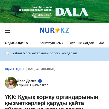
ОҚЫС ОҚИҒА
Заңбұзушылық
Төтенше жағдай
Жол а
Бізбен бірге қатарынан болған күндеріңіз
ОҚЫС ОҚИҒА
ЗАҢБҰЗУШЫЛЫҚ
Әсел Дағжан
Бұрынғы қызметкер
ҰҚК: Құқық қорғау органдарының
қызметкерлері қаруды қайта