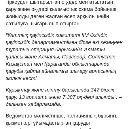
тіркеуден шығарылған оқ-дәрімен атылатын
қару және оқ-дәрі қылмыстық схема бойынша
жойылды деген жалған есеп арқылы кейін
сатылуға шығарылып отырған.
"Ұлттық қауіпсіздік комитеті ІІМ Өзіндік
қауіпсіздік департаментімен бірге екі кезеңнен
тұратын операция барысында Алматы
қаласы және Алматы, Павлодар, Солтүстік
Қазақстан мен Қарағанды облыстарында
қаруды қайта айналымға шығару арнасының
жолын кесті.
Құрықтау және тінту барысында 347 бірлік
қару, 13 граната және 7 387 оқ-дәрі алынды", –
делінген хабарламада.
Ведомство мәліметінше, полицияның бұрынғы
қызметкері ұйымдастырған қаруды