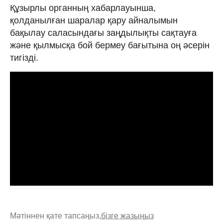
Құзырлы органның хабарлауынша,
қолданылған шаралар қару айналымын
бақылау саласындағы заңдылықты сақтауға
және қылмысқа бой бермеу бағытына оң әсерін
тигізді.
Мәтіннен қате тапсаңыз,
бізге жазыңыз