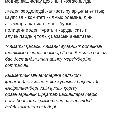
модификациялау цехының көзі жойылды.
Жедел зерделеуді жалғастыру арқылы Ұлттық
қауіпсіздік комитеті қылмыс әлеміне, діни
ағымдарға қатысты және бұрынғы
полицейлерден тұратын қаруды сатып
алушылардың толық базасын анықтаған.
"Алматы қаласы Алмалы аудандық сотының
шешімімен кінәлі адамдар 2-ден 5 жылға дейінгі
бас бостандығынан айыру мерзімдеріне
сотталды.
Қызметтік міндеттеріне салғырт
қарағандары және жеке құрамды бақылауды
әлсіреткендері үшін құқық қорғау
органдарының бірқатар басшылары теріс
негіз бойынша қызметтен шығарылды", –
дейді комитет өкілдері.