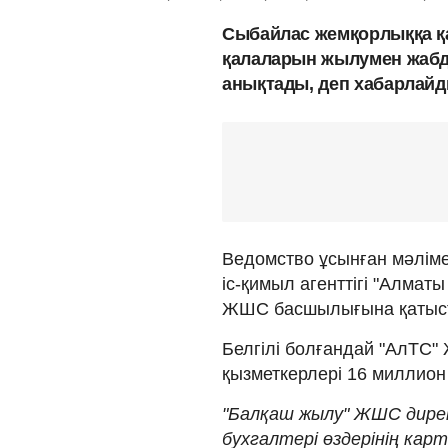
Сыбайлас жемқорлыққа қа
қалаларын жылумен жаб
анықтады, деп хабарлай
Ведомство ұсынған мәліме
іс-қимыл агенттігі "Алма
ЖШС басшылығына қатысты
Белгілі болғандай "АлТС"
қызметкерлері 16 миллион 
"Балқаш жылу" ЖШС дире
бухгалтері өздерінің ка