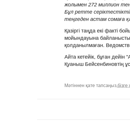
жолымен 272 миллион тең
Бұл ретте серіктестікті
теңгеден астам сомаға қа
Қазіргі таңда екі факті бо
мойындауына байланысты "
қолданылмаған. Ведомств
Айта кетейік, бұған дейі
Қуаныш Бейсенбиновтің ұ
Мәтіннен қате тапсаңыз,
бізге