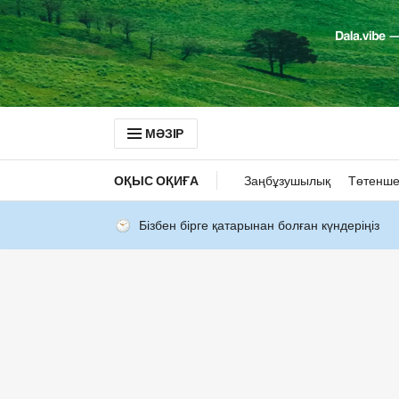
МӘЗІР
ОҚЫС ОҚИҒА
Заңбұзушылық
Төтенше
Бізбен бірге қатарынан болған күндеріңіз