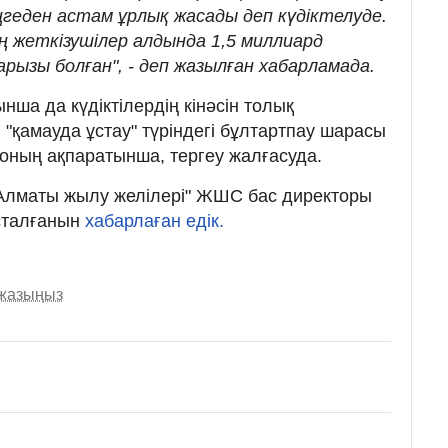
геден астам ұрлық жасады деп күдіктелуде.
ң жеткізушілер алдында 1,5 миллиард
рызы болған", - деп жазылған хабарламада.
йынша да күдіктілердің кінәсін толық
қамауда ұстау" түріндегі бұлтартпау шарасы
оның ақпаратынша, тергеу жалғасуда.
н "Алматы жылу желілері" ЖШС бас директоры
сталғанын
хабарлаған едік.
 жазыңыз