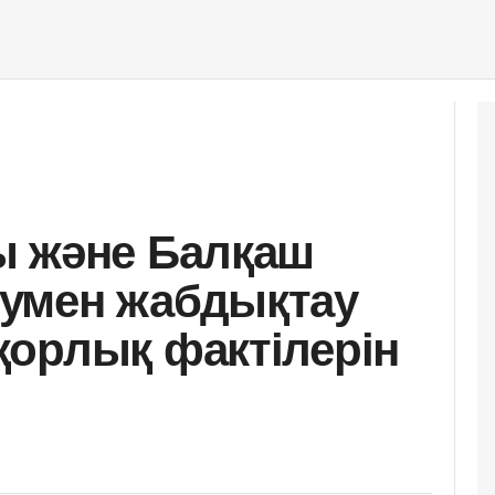
ы және Балқаш
умен жабдықтау
орлық фактілерін