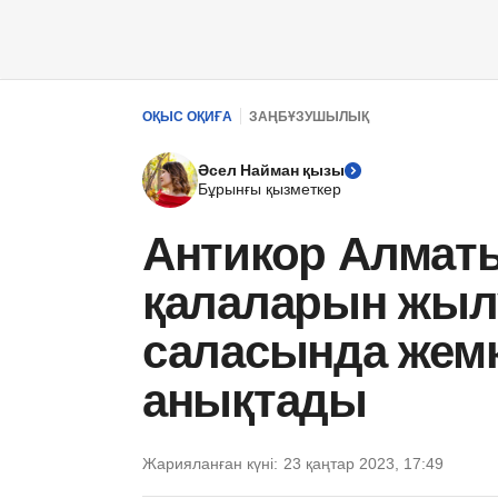
ОҚЫС ОҚИҒА
ЗАҢБҰЗУШЫЛЫҚ
Әсел Найман қызы
Бұрынғы қызметкер
Антикор Алмат
қалаларын жыл
саласында жемқ
анықтады
Жарияланған күні:
23 қаңтар 2023, 17:49