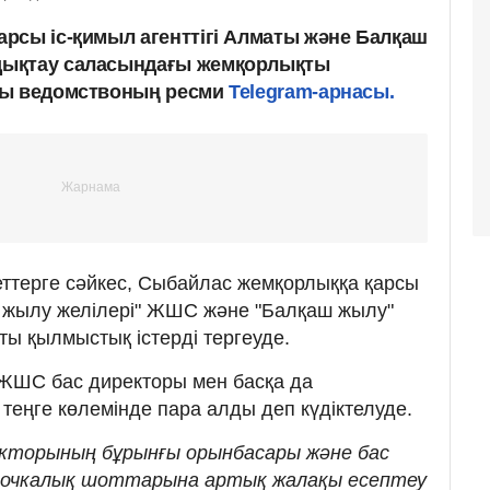
рсы іс-қимыл агенттігі Алматы және Балқаш
дықтау саласындағы жемқорлықты
ды ведомствоның ресми
Telegram-арнасы.
ттерге сәйкес, Сыбайлас жемқорлыққа қарсы
ты жылу желілері" ЖШС және "Балқаш жылу"
 қылмыстық істерді тергеуде.
 ЖШС бас директоры мен басқа да
теңге көлемінде пара алды деп күдіктелуде.
кторының бұрынғы орынбасары және бас
рточкалық шоттарына артық жалақы есептеу