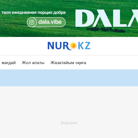
 жағдай
Жол апаты
Жазатайым оқиға