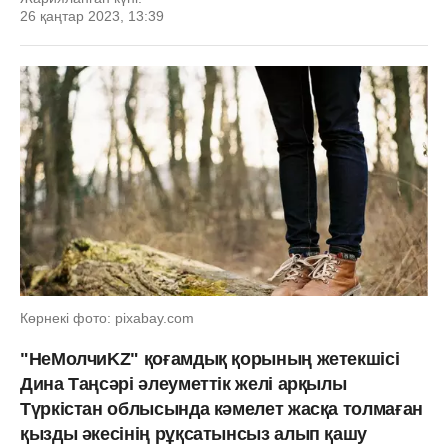
26 қаңтар 2023, 13:39
Көрнекі фото: pixabay.com
"НеМолчиKZ" қоғамдық қорының жетекшісі
Дина Таңсәрі әлеуметтік желі арқылы
Түркістан облысында кәмелет жасқа толмаған
қызды әкесінің рұқсатынсыз алып қашу