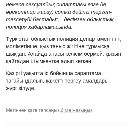
немесе сексуалдық сипаттағы өзге де
әрекеттер жасау) сотқа дейінгі тергеп-
тексеруді бастады", - делінген облыстық
полиция хабарламасында.
Түркістан облыстық полиция департаментінің
мәліметінше, қыз таныс жігітіне тұрмысқа
шыққан. Алайда анасы келісім бермей, қызын
қайтадан Шымкентке алып кеткен.
Қазіргі уақытта іс бойынша сараптама
тағайындалып, қажетті тергеу амалдары
жүргізілуде.
Мәтіннен қате тапсаңыз,
бізге жазыңыз