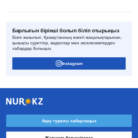
Барлығын бірінші болып біліп отырыңыз
Бізге жазылып, Қазақстанның өзекті жаңалықтарынан,
қызықты суреттер, видеолар мен эксклюзивтерден
хабардар болыңыз.
Instagram
Ақау туралы хабарлаңыз
Жарнама берушілерге