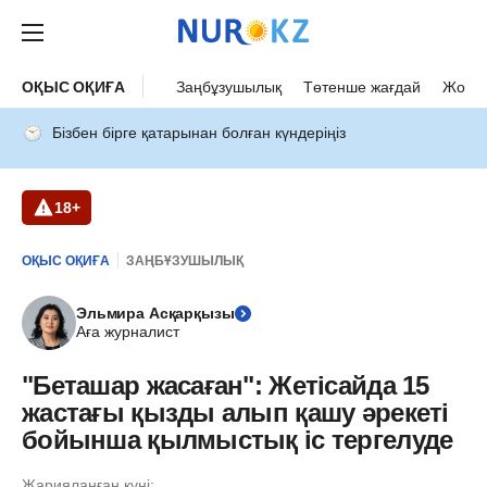
ОҚЫС ОҚИҒА
Заңбұзушылық
Төтенше жағдай
Жол а
Бізбен бірге қатарынан болған күндеріңіз
18+
ОҚЫС ОҚИҒА
ЗАҢБҰЗУШЫЛЫҚ
Эльмира Асқарқызы
Аға журналист
"Беташар жасаған": Жетісайда 15
жастағы қызды алып қашу әрекеті
бойынша қылмыстық іс тергелуде
Жарияланған күні: