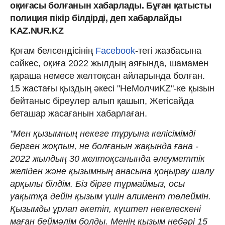
оқиғасы болғанын хабарлады. Бұған қатысты
полиция пікір білдірді, деп хабарлайды
KAZ.NUR.KZ
Қоғам белсендісінің
Facebook
-тегі жазбасына
сәйкес, оқиға 2022 жылдың аяғында, шамамен
қараша немесе желтоқсан айларында болған.
15 жастағы қыздың әкесі "НеМолчиKZ"-ке қызын
бейтаныс біреулер алып қашып, Жетісайда
беташар жасағанын хабарлаған.
"Мен қызымның некеге тұруына келісімімді
берген жоқпын, не болғанын жақында ғана -
2022 жылдың 30 желтоқсанында әлеуметтік
желіден және қызымның анасына қоңырау шалу
арқылы білдім. Біз бірге тұрмаймыз, осы
уақытқа дейін қызым үшін алимент төлеймін.
Қызымды ұрлап әкетіп, күштеп некелескені
маған беймәлім болды. Менің қызым небәрі 15