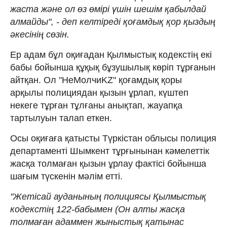
жаста және ол өз өмірі үшін шешім қабылдай
алмайды", - деп келтіреді қоғамдық қор қыздың
әкесінің сөзін.
Ер адам бұл оқиғадан Қылмыстық кодекстің екі
бабы бойынша құқық бұзушылық көріп тұрғанын
айтқан. Ол "НеМолчиKZ" қоғамдық қоры
арқылы полициядан қызын ұрлап, күштеп
некеге тұрған тұлғаны анықтап, жауапқа
тартылуын талап еткен.
Осы оқиғаға қатысты Түркістан облысы полиция
департаменті Шымкент тұрғынынан кәмелеттік
жасқа толмаған қызын ұрлау фактісі бойынша
шағым түскенін мәлім етті.
"Жетісай ауданының полициясы Қылмыстық
кодекстің 122-бабымен (Он алты жасқа
толмаған адаммен жыныстық қатынас