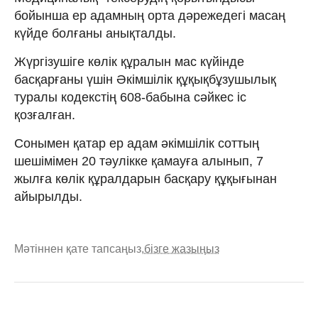
бойынша ер адамның орта дәрежедегі масаң
күйде болғаны анықталды.
Жүргізушіге көлік құралын мас күйінде
басқарғаны үшін Әкімшілік құқықбұзушылық
туралы кодекстің 608-бабына сәйкес іс
қозғалған.
Сонымен қатар ер адам әкімшілік соттың
шешімімен 20 тәулікке қамауға алынып, 7
жылға көлік құралдарын басқару құқығынан
айырылды.
Мәтіннен қате тапсаңыз,
бізге жазыңыз