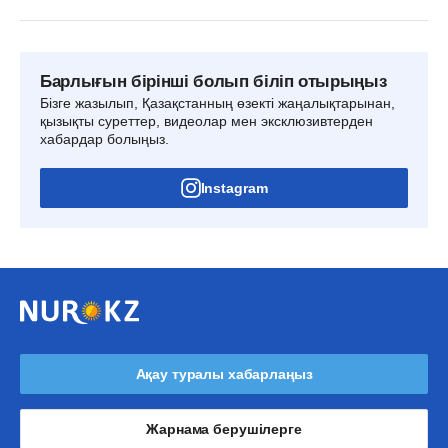
Барлығын бірінші болып біліп отырыңыз
Бізге жазылып, Қазақстанның өзекті жаңалықтарынан,
қызықты суреттер, видеолар мен эксклюзивтерден
хабардар болыңыз.
Instagram
Ақау туралы хабарлаңыз
Жарнама берушілерге