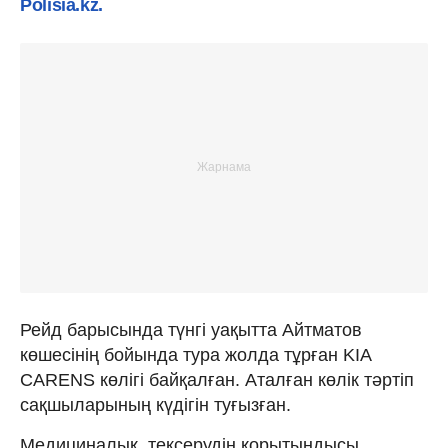
Polisia.kz.
Рейд барысында түнгі уақытта Айтматов
көшесінің бойында тура жолда тұрған KIA
CARENS көлігі байқалған. Аталған көлік тәртіп
сақшыларының күдігін туғызған.
Медициналық тексерудің қорытындысы