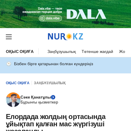
ОҚЫС ОҚИҒА
Заңбұзушылық
Төтенше жағдай
Жол а
Бізбен бірге қатарынан болған күндеріңіз
ОҚЫС ОҚИҒА
ЗАҢБҰЗУШЫЛЫҚ
Сәке Қанатұлы
Бұрынғы қызметкер
Елордада жолдың ортасында
ұйықтап қалған мас жүргізуші