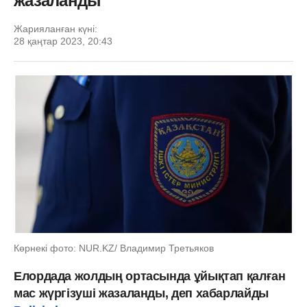
жазаланды
Жарияланған күні:
28 қаңтар 2023, 20:43
Көрнекі фото: NUR.KZ/ Владимир Третьяков
Елордада жолдың ортасында ұйықтап қалған
мас жүргізуші жазаланды, деп хабарлайды