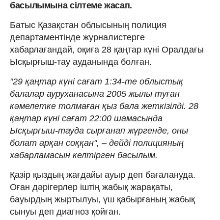
басылымына сілтеме жасап.
Батыс Қазақстан облысының полиция
департаментінде журналистерге
хабарлағандай, оқиға 28 қаңтар күні Оралдағы
Ысқырғыш-тау ауданында болған.
"29 қаңтар күні сағат 1:34-те облыстық
балалар ауруханасына 2005 жылы туған
кәмелетке толмаған қыз бала жеткізілді. 28
қаңтар күні сағат 22:00 шамасында
Ысқырғыш-тауда сырғанап жүргенде, оны
болат арқан соққан", – дейді полицияның
хабарламасын келтірген басылым.
Қазір қыздың жағдайы ауыр деп бағалануда.
Оған дәрігерлер іштің жабық жарақаты,
бауырдың жыртылуы, үш қабырғаның жабық
сынуы деп диагноз қойған.