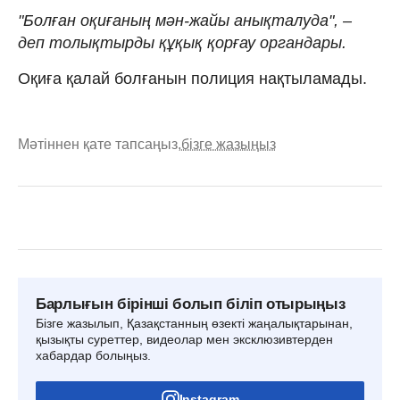
"Болған оқиғаның мән-жайы анықталуда", –
деп толықтырды құқық қорғау органдары.
Оқиға қалай болғанын полиция нақтыламады.
Мәтіннен қате тапсаңыз,
бізге жазыңыз
Барлығын бірінші болып біліп отырыңыз
Бізге жазылып, Қазақстанның өзекті жаңалықтарынан,
қызықты суреттер, видеолар мен эксклюзивтерден
хабардар болыңыз.
Instagram