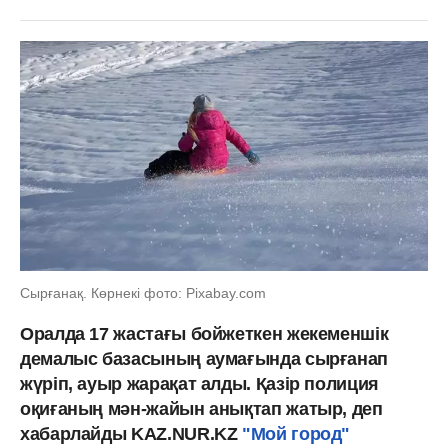
Сырғанақ. Көрнекі фото: Рixabay.com
Оралда 17 жастағы бойжеткен жекеменшік
демалыс базасының аумағында сырғанап
жүріп, ауыр жарақат алды. Қазір полиция
оқиғаның мән-жайын анықтап жатыр, деп
хабарлайды KAZ.NUR.KZ
"Мой город"