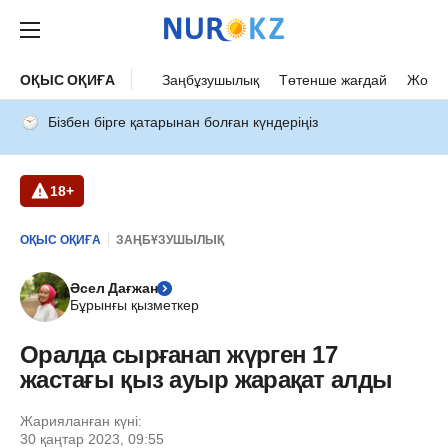
ОҚЫС ОҚИҒА
Заңбұзушылық
Төтенше жағдай
Жол а
Бізбен бірге қатарынан болған күндеріңіз
18+
ОҚЫС ОҚИҒА
ЗАҢБҰЗУШЫЛЫҚ
Әсел Дағжан
Бұрынғы қызметкер
Оралда сырғанап жүрген 17
жастағы қыз ауыр жарақат алды
Жарияланған күні:
30 қаңтар 2023, 09:55