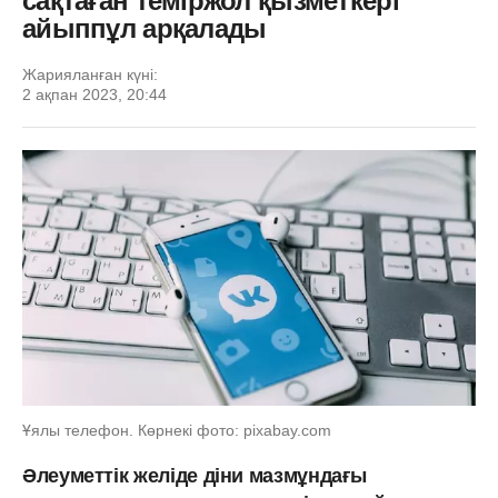
сақтаған теміржол қызметкері
айыппұл арқалады
Жарияланған күні:
2 ақпан 2023, 20:44
Ұялы телефон. Көрнекі фото: pixabay.com
Әлеуметтік желіде діни мазмұндағы