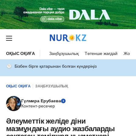
ОҚЫС ОҚИҒА
Заңбұзушылық
Төтенше жағдай
Жол а
Бізбен бірге қатарынан болған күндеріңіз
ОҚЫС ОҚИҒА
ЗАҢБҰЗУШЫЛЫҚ
Гүлмира Ерубаева
Контент-ресечер
Әлеуметтік желіде діни
мазмұндағы аудио жазбаларды