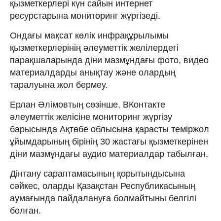
қызметкерлері күн сайын интернет
ресурстарына мониторинг жүргізеді.
Ондағы мақсат көлік инфрақұрылымы
қызметкерлерінің әлеуметтік желілердегі
парақшаларында діни мазмұндағы фото, видео
материалдарды анықтау және олардың
таралуына жол бермеу.
Ерлан Әлімовтың сөзінше, ВКонтакте
әлеуметтік желісіне мониторинг жүргізу
барысында Ақтөбе облысына қарасты теміржол
ұйымдарының бірінің 30 жастағы қызметкерінен
діни мазмұндағы аудио материалдар табылған.
Дінтану сараптамасының қорытындысына
сәйкес, оларды Қазақстан Республикасының
аумағында пайдалануға болмайтыны белгілі
болған.