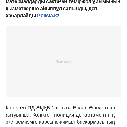
материалдарды сақтаған теміржол ұйымының
қызметкеріне айыппұл салынды, деп
хабарлайды
Polisia.kz
.
Көліктегі ПД ЭҚІҚБ бастығы Ерлан Әлімовтың
айтуынша, Көліктегі полиция департаментінің
экстремизмге қарсы іс-қимыл басқармасының