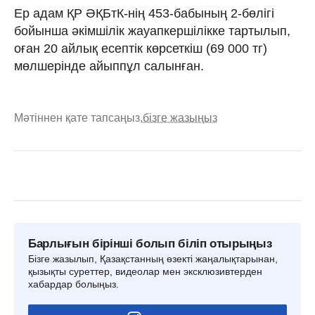
Ер адам ҚР ӘҚБтК-нің 453-бабының 2-бөлігі
бойынша әкімшілік жауапкершілікке тартылып,
оған 20 айлық есептік көрсеткіш (69 000 тг)
мөлшерінде айыппұл салынған.
Мәтіннен қате тапсаңыз,
бізге жазыңыз
Барлығын бірінші болып біліп отырыңыз
Бізге жазылып, Қазақстанның өзекті жаңалықтарынан,
қызықты суреттер, видеолар мен эксклюзивтерден
хабардар болыңыз.