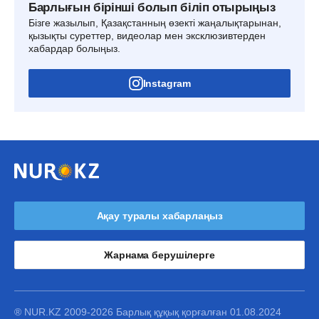
Барлығын бірінші болып біліп отырыңыз
Бізге жазылып, Қазақстанның өзекті жаңалықтарынан,
қызықты суреттер, видеолар мен эксклюзивтерден
хабардар болыңыз.
Instagram
Ақау туралы хабарлаңыз
Жарнама берушілерге
® NUR.KZ 2009-2026 Барлық құқық қорғалған 01.08.2024