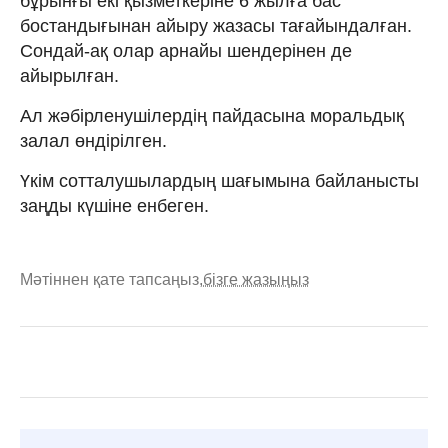
бұрынғы екі қызметкеріне 6 жылға бас
бостандығынан айыру жазасы тағайындалған.
Сондай-ақ олар арнайы шендерінен де
айырылған.
Ал жәбірленушілердің пайдасына моральдық
залал өндірілген.
Үкім сотталушылардың шағымына байланысты
заңды күшіне енбеген.
Мәтіннен қате тапсаңыз,
бізге жазыңыз