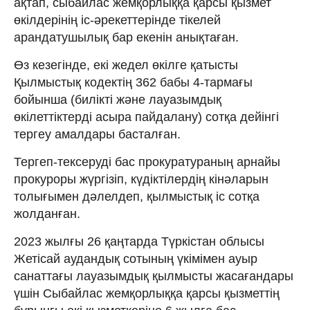
ақтап, сыбайлас жемқорлыққа қарсы қызмет
өкілдерінің іс-әрекеттерінде тікелей
арандатушылық бар екенін анықтаған.
Өз кезегінде, екі жедел өкілге қатысты
Қылмыстық кодектің 362 бабы 4-тармағы
бойынша (билiктi және лауазымдық
өкiлеттiктерді асыра пайдалану) сотқа дейінгі
тергеу амалдары басталған.
Тергеп-тексеруді бас прокуратураның арнайы
прокуроры жүргізіп, күдіктілердің кінәларын
толығымен дәлелдеп, қылмыстық іс сотқа
жолданған.
2023 жылғы 26 қаңтарда Түркістан облысы
Жетісай аудандық сотының үкімімен ауыр
санаттағы лауазымдық қылмысты жасағандары
үшін Сыбайлас жемқорлыққа қарсы қызметтің