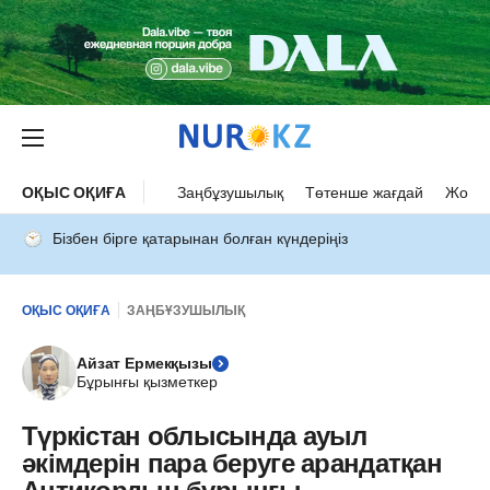
ОҚЫС ОҚИҒА
Заңбұзушылық
Төтенше жағдай
Жол а
Бізбен бірге қатарынан болған күндеріңіз
ОҚЫС ОҚИҒА
ЗАҢБҰЗУШЫЛЫҚ
Айзат Ермекқызы
Бұрынғы қызметкер
Түркістан облысында ауыл
әкімдерін пара беруге арандатқан