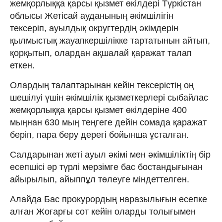
жемқорлыққа қарсы қызмет өкілдері Түркістан
облысы Жетісай ауданының әкімшілігін
тексеріп, ауылдық округтердің әкімдерін
қылмыстық жауапкершілікке тартатынын айтып,
қорқытып, олардан ақшалай қаражат талап
еткен.
Олардың талаптарынан кейін тексерістің оң
шешілуі үшін әкімшілік қызметкерлері сыбайлас
жемқорлыққа қарсы қызмет өкілдеріне 400
мыңнан 630 мың теңгеге дейін сомада қаражат
беріп, пара беру дерегі бойынша ұсталған.
Салдарынан жеті ауыл әкімі мен әкімшіліктің бір
есепшісі әр түрлі мерзімге бас бостандығынан
айырылып, айыппұл төлеуге міндеттелген.
Алайда Бас прокурордың наразылығын есепке
алған Жоғарғы сот кейін оларды толығымен