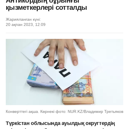
Антикордың бұрынғы
қызметкерлері сотталды
Жарияланған күні:
20 ақпан 2023, 12:09
Конверттегі ақша. Көрнекі фото: NUR.KZ/Владимир Третьяков
Түркістан облысында ауылдық округтердің