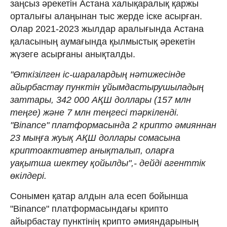
заңсыз әрекетін Астана халықаралық қаржы
орталығы алаңынан тыс жерде іске асырған.
Олар 2021-2023 жылдар аралығында Астана
қаласының аумағында қылмыстық әрекетін
жүзеге асырғаны анықталды.
"Өткізілген іс-шаралардың нәтижесінде
айырбастау пунктін ұйымдастырушыладың
заттары, 342 000 АҚШ доллары (157 млн
теңге) және 7 млн теңгесі тәркіленді.
"Binance" платформасында 2 крипто әмияннан
23 мыңға жуық АҚШ доллары сомасына
криптоактивтер анықталып, оларға
уақытша шектеу қойылды",- дейді агенттік
өкілдері.
Сонымен қатар алдын ала есеп бойынша
"Binance" платформасындағы крипто
айырбастау пунктінің крипто әмияндарының