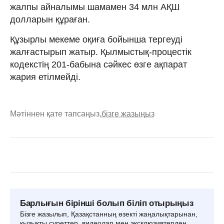
жалпы айналымы шамамен 34 млн АҚШ
долларын құраған.
Құзырлы мекеме оқиға бойынша тергеуді
жалғастырып жатыр. Қылмыстық-процестік
кодекстің 201-бабына сәйкес өзге ақпарат
жария етілмейді.
Мәтіннен қате тапсаңыз,
бізге жазыңыз
Барлығын бірінші болып біліп отырыңыз
Бізге жазылып, Қазақстанның өзекті жаңалықтарынан,
қызықты суреттер, видеолар мен эксклюзивтерден