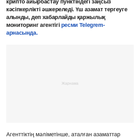
крипто айырбастау пунктіндегі заңсыз
кәсіпкерлікті әшкереледі. Үш азамат тергеуге
алынды, деп хабарлайды қаржылық
мониторинг агентігі
ресми Telegrem-
арнасында.
Агенттіктің мәліметінше, аталған азаматтар