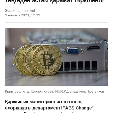
теңгеден астам қаражат тәркіленді
Жарияланған күні:
9 наурыз 2023, 12:39
Криптовалюта. Көрнекі сурет: NUR.KZ/Владимир Третьяков
Қаржылық мониторинг агенттігінің
елордадағы департаменті "ABS Change"