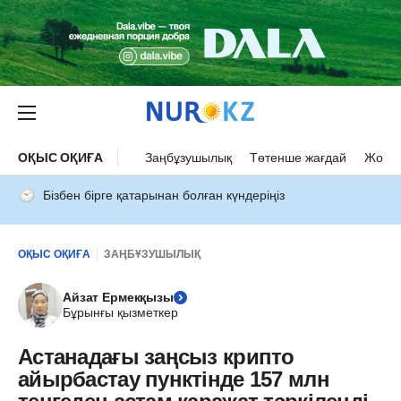
ОҚЫС ОҚИҒА
Заңбұзушылық
Төтенше жағдай
Жол а
Бізбен бірге қатарынан болған күндеріңіз
ОҚЫС ОҚИҒА
ЗАҢБҰЗУШЫЛЫҚ
Айзат Ермекқызы
Бұрынғы қызметкер
Астанадағы заңсыз крипто
айырбастау пунктінде 157 млн