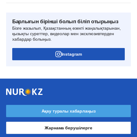
Барлығын бірінші болып біліп отырыңыз
Бізге жазылып, Қазақстанның өзекті жаңалықтарынан,
қызықты суреттер, видеолар мен эксклюзивтерден
хабардар болыңыз.
Instagram
Ақау туралы хабарлаңыз
Жарнама берушілерге