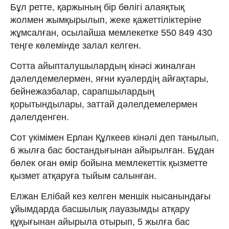
Бұл ретте, қаржының бір бөлігі алаяқтық
жолмен жымқырылып, жеке қажеттіліктеріне
жұмсалған, осылайша мемлекетке 550 849 430
теңге көлемінде залал келген.
Сотта айыпталушылардың кінәсі жиналған
дәлелдемелермен, яғни куәлердің айғақтары,
бейнежазбалар, сарапшылардың
қорытындылары, заттай дәлелдемелермен
дәлелденген.
Сот үкімімен Ерлан Құлкеев кінәлі деп танылып,
6 жылға бас бостандығынан айырылған. Бұдан
бөлек оған өмір бойына мемлекеттік қызметте
қызмет атқаруға тыйым салынған.
Елжан Елібай кез келген меншік нысанындағы
ұйымдарда басшылық лауазымды атқару
құқығынан айырыла отырып, 5 жылға бас