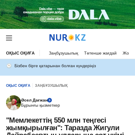
ОҚЫС ОҚИҒА
Заңбұзушылық
Төтенше жағдай
Жол а
Бізбен бірге қатарынан болған күндеріңіз
ОҚЫС ОҚИҒА
ЗАҢБҰЗУШЫЛЫҚ
Әсел Дағжан
Бұрынғы қызметкер
"Мемлекеттің 550 млн теңгесі
жымқырылған": Таразда Жигули