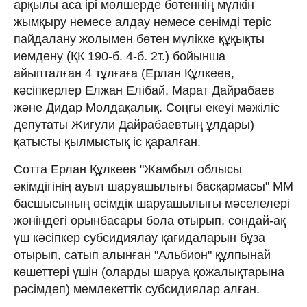
арқылы аса ірі мөлшерде бөтеннің мүлкін
жымқыру немесе алдау немесе сенімді теріс
пайдалану жолымен бөтен мүлiкке құқықты
иемдену (ҚК 190-б. 4-б. 2т.) бойынша
айыпталған 4 тұлғаға (Ерлан Құлкеев,
кәсіпкерлер Елжан Елібай, Марат Дайрабаев
және Дидар Молдақалық. Соңғы екеуі мәжіліс
депутаты Жигули Дайрабаевтың ұлдары)
қатысты қылмыстық іс қаралған.
Сотта Ерлан Құлкеев "Жамбыл облысы
әкімдігінің ауыл шаруашылығы басқармасы" ММ
басшысының өсімдік шаруашылығы мәселелері
жөніндегі орынбасары бола отырып, сондай-ақ
үш кәсіпкер субсидиялау қағидаларын бұза
отырып, сатып алынған "Альбион" құлпынай
көшеттері үшін (оларды шаруа қожалықтарына
рәсімдеп) мемлекеттік субсидиялар алған.