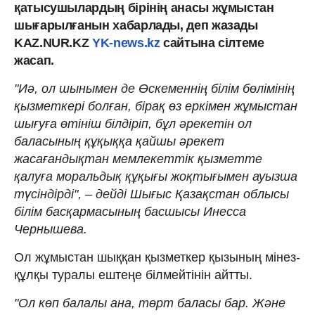
қатысушылардың бірінің анасы жұмыстан
шығарылғанын хабарлады, деп жазады
KAZ.NUR.KZ
YK-news.kz
сайтына сілтеме
жасап.
"Иә, ол шынымен де Өскеменнің білім бөлімінің
қызметкері болған, бірақ өз еркімен жұмыстан
шығуға өтініш білдіріп, бұл әрекетін ол
баласының құқыққа қайшы әрекет
жасағандықтан мемлекеттік қызметте
қалуға моральдық құқығы жоқтығымен ауызша
түсіндірді", – дейді Шығыс Қазақстан облысы
білім басқармасының басшысы Инесса
Чернышева.
Ол жұмыстан шыққан қызметкер қызының мінез-
құлқы туралы ештеңе білмейтінін айтты.
"Ол көп балалы ана, төрт баласы бар. Және