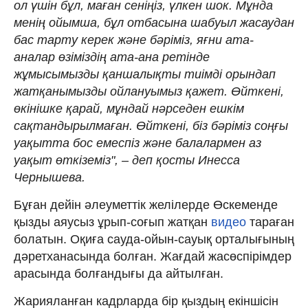
ол үшін бұл, маған сеніңіз, үлкен шок. Мұнда
менің ойымша, бұл отбасына шабуыл жасаудан
бас тарту керек және бәріміз, яғни ата-
аналар өзіміздің ата-ана ретінде
жұмысымызды қаншалықты тиімді орындап
жатқанымызды ойлануымыз қажет. Өйткені,
өкінішке қарай, мұндай нәрседен ешкім
сақтандырылмаған. Өйткені, біз бәріміз соңғы
уақытта бос емеспіз және балалармен аз
уақыт өткіземіз", – деп қосты Инесса
Чернышева.
Бұған дейін әлеуметтік желілерде Өскеменде
қызды аяусыз ұрып-соғып жатқан
видео
тараған
болатын. Оқиға сауда-ойын-сауық орталығының
дәретханасында болған. Жағдай жасөспірімдер
арасында болғандығы да айтылған.
Жарияланған кадрларда бір қыздың екіншісін