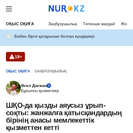
ОҚЫС ОҚИҒА
Заңбұзушылық
Төтенше жағдай
Жол а
Бізбен бірге қатарынан болған күндеріңіз
18+
ОҚЫС ОҚИҒА
ЗАҢБҰЗУШЫЛЫҚ
Әсел Дағжан
Бұрынғы қызметкер
ШҚО-да қызды аяусыз ұрып-
соқты: жанжалға қатысқандардың
бірінің анасы мемлекеттік
қызметтен кетті