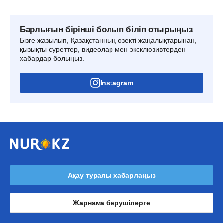
Барлығын бірінші болып біліп отырыңыз
Бізге жазылып, Қазақстанның өзекті жаңалықтарынан,
қызықты суреттер, видеолар мен эксклюзивтерден
хабардар болыңыз.
Instagram
Ақау туралы хабарлаңыз
Жарнама берушілерге