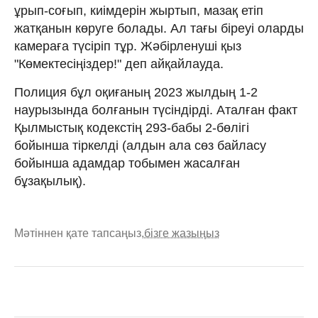
ұрып-соғып, киімдерін жыртып, мазақ етіп
жатқанын көруге болады. Ал тағы біреуі оларды
камераға түсіріп тұр. Жәбірленуші қыз
"Көмектесіңіздер!" деп айқайлауда.
Полиция бұл оқиғаның 2023 жылдың 1-2
наурызында болғанын түсіндірді. Аталған факт
Қылмыстық кодекстің 293-бабы 2-бөлігі
бойынша тіркелді (алдын ала сөз байласу
бойынша адамдар тобымен жасалған
бұзақылық).
Мәтіннен қате тапсаңыз,
бізге жазыңыз