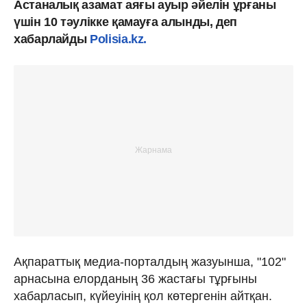
Астаналық азамат аяғы ауыр әйелін ұрғаны
үшін 10 тәулікке қамауға алынды, деп
хабарлайды
Polisia.kz.
Ақпараттық медиа-порталдың жазуынша, "102"
арнасына елорданың 36 жастағы тұрғыны
хабарласып, күйеуінің қол көтергенін айтқан.