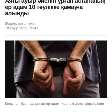
Аяғы ауыр әйелін ұрған астаналық
ер адам 10 тәулікке қамауға
алынды
Жарияланған күні:
18 сәуір 2023, 19:41
Қолынан кісен салынған ер адам. Көрнекі фото: piqsels.com