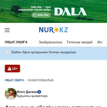
ОҚЫС ОҚИҒА
Заңбұзушылық
Төтенше жағдай
Жол а
Бізбен бірге қатарынан болған күндеріңіз
18+
ОҚЫС ОҚИҒА
ЗАҢБҰЗУШЫЛЫҚ
Әсел Дағжан
Бұрынғы қызметкер