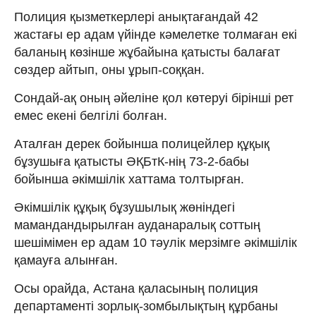
Полиция қызметкерлері анықтағандай 42
жастағы ер адам үйінде кәмелетке толмаған екі
баланың көзінше жұбайына қатысты балағат
сөздер айтып, оны ұрып-соққан.
Сондай-ақ оның әйеліне қол көтеруі бірінші рет
емес екені белгілі болған.
Аталған дерек бойынша полицейлер құқық
бұзушыға қатысты ӘҚБтК-нің 73-2-бабы
бойынша әкімшілік хаттама толтырған.
Әкімшілік құқық бұзушылық жөніндегі
мамандандырылған ауданаралық соттың
шешімімен ер адам 10 тәулік мерзімге әкімшілік
қамауға алынған.
Осы орайда, Астана қаласының полиция
департаменті зорлық-зомбылықтың құрбаны