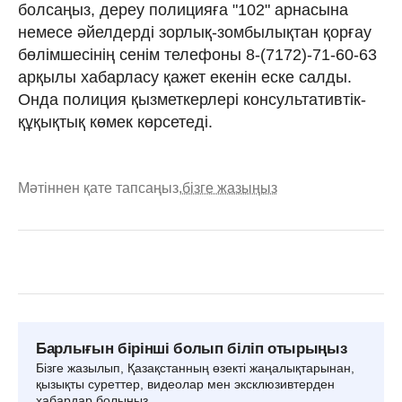
болсаңыз, дереу полицияға "102" арнасына
немесе әйелдерді зорлық-зомбылықтан қорғау
бөлімшесінің сенім телефоны 8-(7172)-71-60-63
арқылы хабарласу қажет екенін еске салды.
Онда полиция қызметкерлері консультативтік-
құқықтық көмек көрсетеді.
Мәтіннен қате тапсаңыз,
бізге жазыңыз
Барлығын бірінші болып біліп отырыңыз
Бізге жазылып, Қазақстанның өзекті жаңалықтарынан,
қызықты суреттер, видеолар мен эксклюзивтерден
хабардар болыңыз.