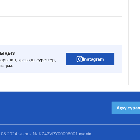
рыңыз
Instagram
тарынан, қызықты суреттер,
лыңыз.
Ақау тура
1.08.2024 жылғы № KZ43VPY00098001 куәлік.