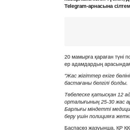
Telegram-арнасына сілтем
20 мамырға қараған түні 
ер адамдардың арасындағы
"Жас жігіттер екіге бөлін
бастағаны белгілі болды.
Төбелеске қатысқан 12 а
орталығының 25-30 жас 
Барлығы міндетті медици
беру үшін полицияға жеткіз
Баспасөз жазуынша, ҚР ҚК