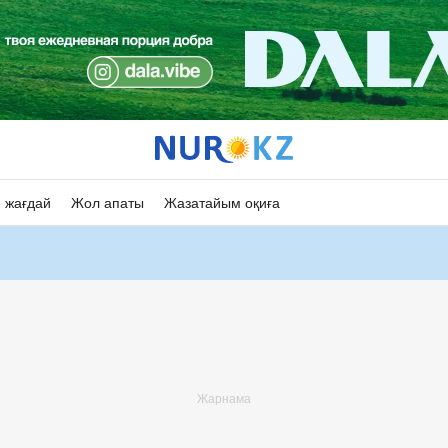
 жағдай
Жол апаты
Жазатайым оқиға