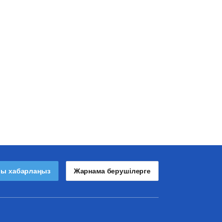
лы хабарлаңыз
Жарнама берушілерге