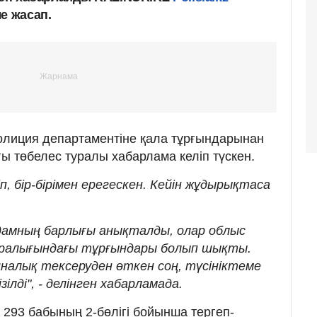
е жасап.
полиция департаментіне қала тұрғындарынан
 төбелес туралы хабарлама келіп түскен.
іп, бір-бірімен ерегескен. Кейін жұдырықтаса
дамның барлығы анықталды, олар облыс
аралығындағы тұрғындары болып шықты.
налық тексеруден өткен соң, түсініктеме
ілді", - делінген хабарламада.
 293 бабының 2-бөлігі бойынша тергеп-