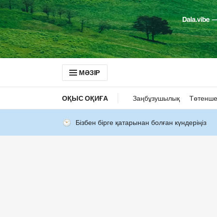
МӘЗІР
ОҚЫС ОҚИҒА
Заңбұзушылық
Төтенше
Бізбен бірге қатарынан болған күндеріңіз