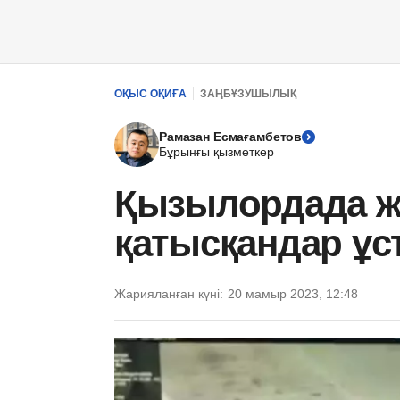
ОҚЫС ОҚИҒА
ЗАҢБҰЗУШЫЛЫҚ
Рамазан Есмағамбетов
Бұрынғы қызметкер
Қызылордада ж
қатысқандар ұс
Жарияланған күні:
20 мамыр 2023, 12:48