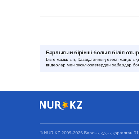
Барлығын бірінші болып біліп оты
Бізге жазылып, Қазақстанның өзекті жаңалық
видеолар мен эксклюзивтерден хабардар бо
® NUR.KZ 2009-2026 Барлық құқық қорғалған 0