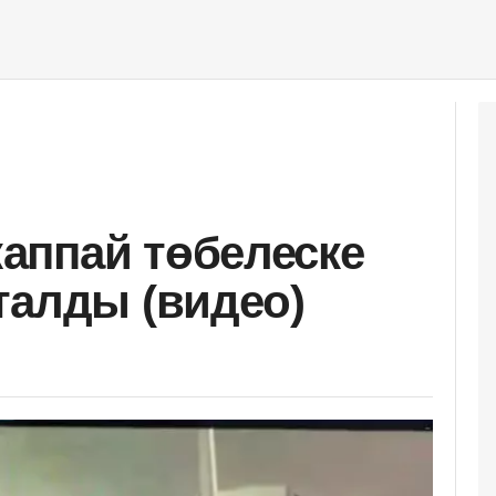
аппай төбелеске
талды (видео)