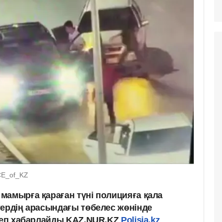
ICE_of_KZ
мамырға қараған түні полицияға қала
тердің арасындағы төбелес жөнінде
 деп хабарлайды KAZ.NUR.KZ
Polisia.kz