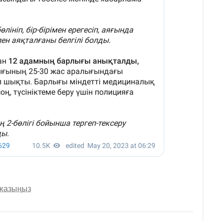
 жазыңыз