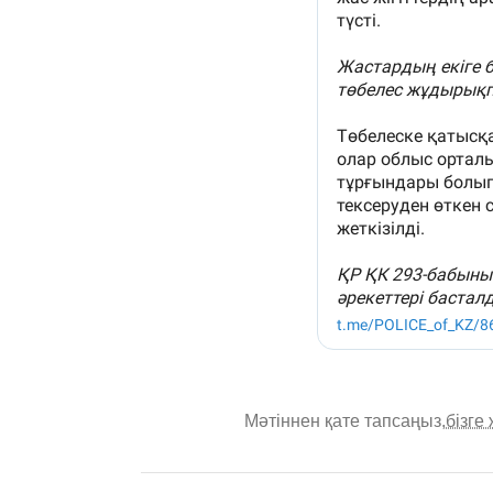
Мәтіннен қате тапсаңыз,
бізге