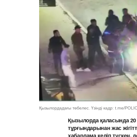
Қызылордадағы төбелес. Үзінді кадр: t.me/POL
Қызылорда қаласында 20 
тұрғындарынан жас жігіт
хабарлама келіп түскен,