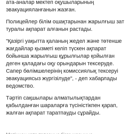
ата-аналар мектеп оқушыларының
эвакуацияланғанын жазған.
Полицейлер білім ошақтарынан жарылғыш зат
туралы ақпарат алғанын растады.
"Қазіргі уақытта қаланың жедел және төтенше
жағдайлар қызметі келіп түскен ақпарат
бойынша жарылғыш құрылғылар қойылған
деген қаладағы оқу орындарын тексеруде.
Сапер бөлімшелерінің комиссиялық тексеруі
эвакуациясыз жүргізілуде", - деп хабарлады
ведомство.
Тәртіп сақшылары алматылықтардан
қабылданған шараларға түсіністікпен қарап,
жалған ақпарат таратпауды сұрайды.