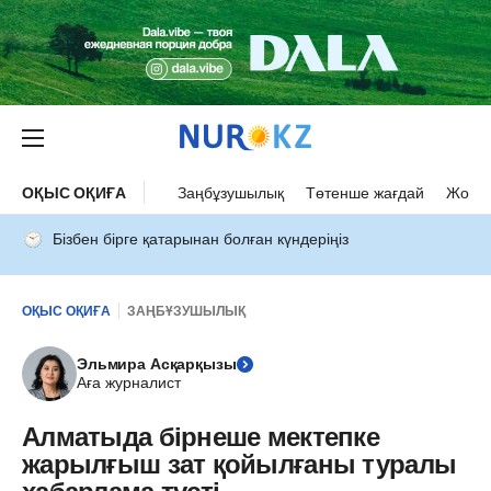
ОҚЫС ОҚИҒА
Заңбұзушылық
Төтенше жағдай
Жол а
Бізбен бірге қатарынан болған күндеріңіз
ОҚЫС ОҚИҒА
ЗАҢБҰЗУШЫЛЫҚ
Эльмира Асқарқызы
Аға журналист
Алматыда бірнеше мектепке
жарылғыш зат қойылғаны туралы