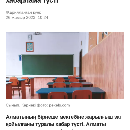
хабарлама түсті
Жарияланған күні:
26 мамыр 2023, 10:24
Сынып. Көрнекі фото: pexels.com
Алматының бірнеше мектебіне жарылғыш зат
қойылғаны туралы хабар түсті. Алматы