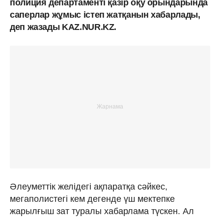
полиция департаменті қазір оқу орындарында
саперлар жұмыс істеп жатқанын хабарлады,
деп жазады KAZ.NUR.KZ.
Әлеуметтік желідегі ақпаратқа сәйкес,
мегаполистегі кем дегенде үш мектепке
жарылғыш зат туралы хабарлама түскен. Ал