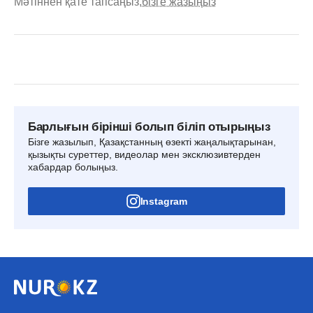
Мәтіннен қате тапсаңыз,
бізге жазыңыз
Барлығын бірінші болып біліп отырыңыз
Бізге жазылып, Қазақстанның өзекті жаңалықтарынан,
қызықты суреттер, видеолар мен эксклюзивтерден
хабардар болыңыз.
Instagram