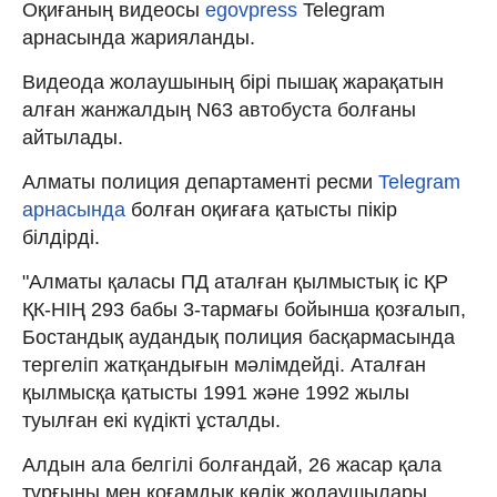
Оқиғаның видеосы
egovpress
Telegram
арнасында жарияланды.
Видеода жолаушының бірі пышақ жарақатын
алған жанжалдың N63 автобуста болғаны
айтылады.
Алматы полиция департаменті ресми
Telegram
арнасында
болған оқиғаға қатысты пікір
білдірді.
"Алматы қаласы ПД аталған қылмыстық іс ҚР
ҚК-НІҢ 293 бабы 3-тармағы бойынша қозғалып,
Бостандық аудандық полиция басқармасында
тергеліп жатқандығын мәлімдейді. Аталған
қылмысқа қатысты 1991 және 1992 жылы
туылған екі күдікті ұсталды.
Алдын ала белгілі болғандай, 26 жасар қала
тұрғыны мен қоғамдық көлік жолаушылары