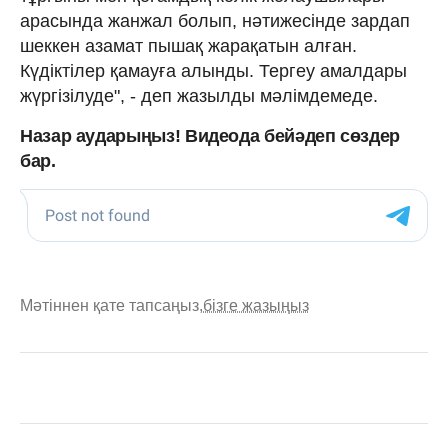
арасында жанжал болып, нәтижесінде зардап
шеккен азамат пышақ жарақатын алған.
Күдіктілер қамауға алынды. Тергеу амалдары
жүргізілуде", - деп жазылды мәлімдемеде.
Назар аударыңыз! Видеода бейәдеп сөздер
бар.
Мәтіннен қате тапсаңыз,
бізге жазыңыз