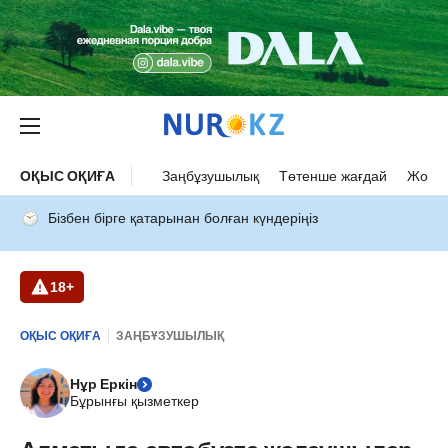
ОҚЫС ОҚИҒА
Заңбұзушылық
Төтенше жағдай
Жол а
Бізбен бірге қатарынан болған күндеріңіз
18+
ОҚЫС ОҚИҒА
ЗАҢБҰЗУШЫЛЫҚ
Нұр Еркін
Бұрынғы қызметкер