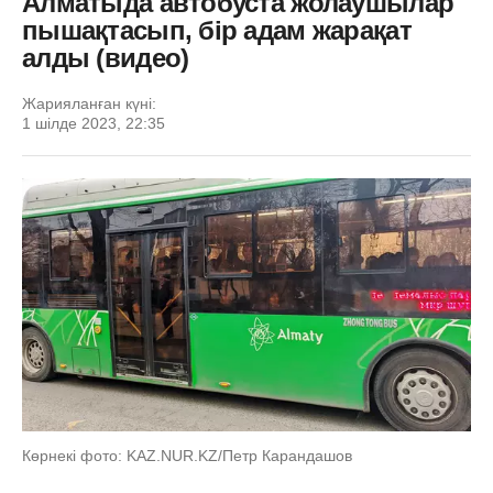
Алматыда автобуста жолаушылар
пышақтасып, бір адам жарақат
алды (видео)
Жарияланған күні:
1 шілде 2023, 22:35
Көрнекі фото: KAZ.NUR.KZ/Петр Карандашов