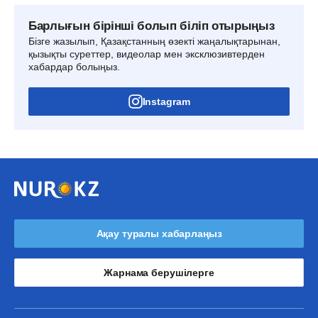
Барлығын бірінші болып біліп отырыңыз
Бізге жазылып, Қазақстанның өзекті жаңалықтарынан,
қызықты суреттер, видеолар мен эксклюзивтерден
хабардар болыңыз.
Instagram
Ақау туралы хабарлаңыз
Жарнама берушілерге