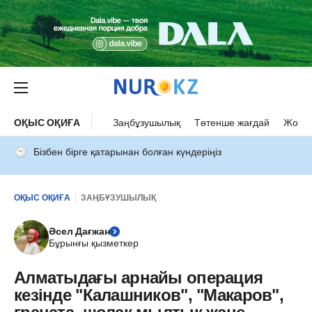
ОҚЫС ОҚИҒА
Заңбұзушылық
Төтенше жағдай
Жол а
Бізбен бірге қатарынан болған күндеріңіз
ОҚЫС ОҚИҒА
ЗАҢБҰЗУШЫЛЫҚ
Әсел Дағжан
Бұрынғы қызметкер
Алматыдағы арнайы операция
кезінде "Калашников", "Макаров",