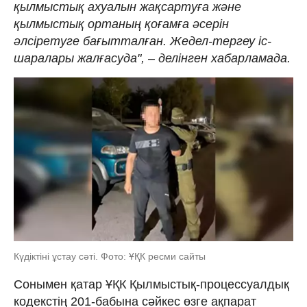
қылмыстық ахуалын жақсартуға және
қылмыстық ортаның қоғамға әсерін
әлсіретуге бағытталған. Жедел-тергеу іс-
шаралары жалғасуда", – делінген хабарламада.
Күдіктіні ұстау сәті. Фото: ҰҚК ресми сайты
Сонымен қатар ҰҚК Қылмыстық-процессуалдық
кодекстің 201-бабына сәйкес өзге ақпарат