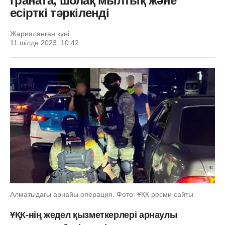
граната, шолақ мылтық және
есірткі тәркіленді
Жарияланған күні:
11 шілде 2023, 10:42
Алматыдағы арнайы операция. Фото: ҰҚК ресми сайты
ҰҚК-нің жедел қызметкерлері арнаулы