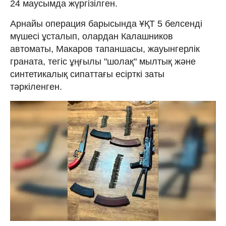
24 маусымда жүргізілген.
Арнайы операция барысында ҰҚТ 5 белсенді
мүшесі ұсталып, олардан Калашников
автоматы, Макаров тапаншасы, жауынгерлік
граната, тегіс ұңғылы "шолақ" мылтық және
синтетикалық сипаттағы есірткі заты
тәркіленген.