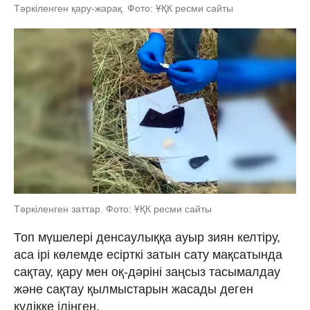
Тәркіленген қару-жарақ. Фото: ҰҚК ресми сайты
Тәркіленген заттар. Фото: ҰҚК ресми сайты
Топ мүшелері денсаулыққа ауыр зиян келтіру,
аса ірі көлемде есірткі затын сату мақсатында
сақтау, қару мен оқ-дәріні заңсыз тасымалдау
және сақтау қылмыстарын жасады деген
күдікке ілінген.