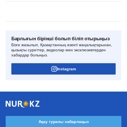
Барлығын бірінші болып біліп отырыңыз
Бізге жазылып, Қазақстанның өзекті жаңалықтарынан,
қызықты суреттер, видеолар мен эксклюзивтерден
хабардар болыңыз.
Instagram
Ақау туралы хабарлаңыз