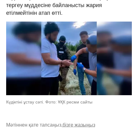
тергеу мүддесіне байланысты жария
етілмейтінін атап өтті.
Күдіктіні ұстау сәті. Фото: ҰҚК ресми сайты
Мәтіннен қате тапсаңыз,
бізге жазыңыз