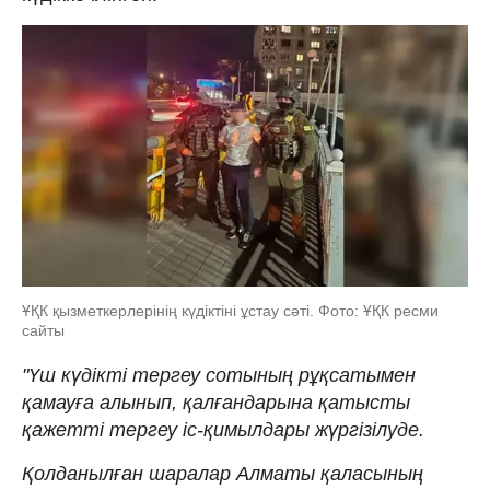
ҰҚК қызметкерлерінің күдіктіні ұстау сәті. Фото: ҰҚК ресми
сайты
"Үш күдікті тергеу сотының рұқсатымен
қамауға алынып, қалғандарына қатысты
қажетті тергеу іс-қимылдары жүргізілуде.
Қолданылған шаралар Алматы қаласының