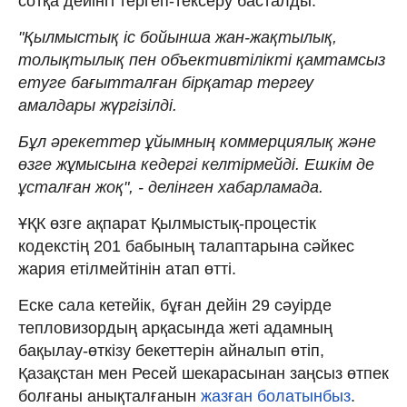
сотқа дейінгі тергеп-тексеру басталды.
"Қылмыстық іс бойынша жан-жақтылық,
толықтылық пен объективтілікті қамтамсыз
етуге бағытталған бірқатар тергеу
амалдары жүргізілді.
Бұл әрекеттер ұйымның коммерциялық және
өзге жұмысына кедергі келтірмейді. Ешкім де
ұсталған жоқ", - делінген хабарламада.
ҰҚК өзге ақпарат Қылмыстық-процестік
кодекстің 201 бабының талаптарына сәйкес
жария етілмейтінін атап өтті.
Еске сала кетейік, бұған дейін 29 сәуірде
тепловизордың арқасында жеті адамның
бақылау-өткізу бекеттерін айналып өтіп,
Қазақстан мен Ресей шекарасынан заңсыз өтпек
болғаны анықталғанын
жазған болатынбыз
.