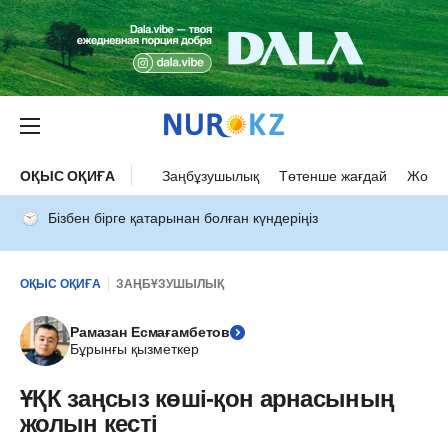
ОҚЫС ОҚИҒА
Заңбұзушылық
Төтенше жағдай
Жол а
Бізбен бірге қатарынан болған күндеріңіз
ОҚЫС ОҚИҒА
ЗАҢБҰЗУШЫЛЫҚ
Рамазан Есмағамбетов
Бұрынғы қызметкер
ҰҚК заңсыз көші-қон арнасының
жолын кесті