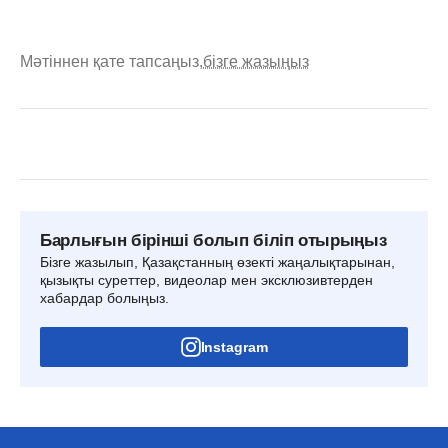
Мәтіннен қате тапсаңыз,
бізге жазыңыз
Барлығын бірінші болып біліп отырыңыз
Бізге жазылып, Қазақстанның өзекті жаңалықтарынан,
қызықты суреттер, видеолар мен эксклюзивтерден
хабардар болыңыз.
Instagram