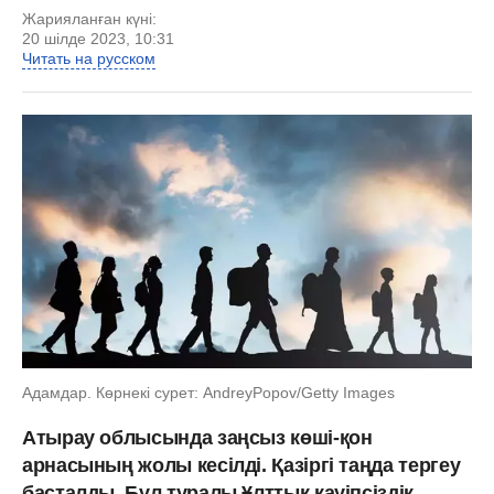
Жарияланған күні:
20 шілде 2023, 10:31
Читать на русском
Адамдар. Көрнекі сурет: AndreyPopov/Getty Images
Атырау облысында заңсыз көші-қон
арнасының жолы кесілді. Қазіргі таңда тергеу
басталды. Бұл туралы Ұлттық қауіпсіздік