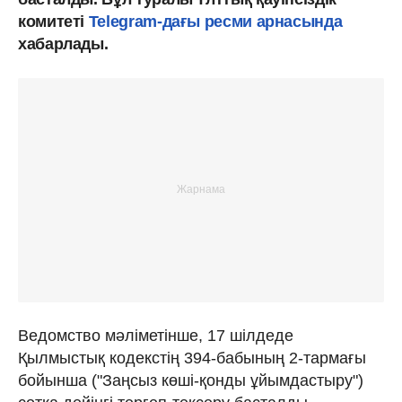
комитеті
Telegram-дағы ресми арнасында
хабарлады.
Ведомство мәліметінше, 17 шілдеде
Қылмыстық кодекстің 394-бабының 2-тармағы
бойынша ("Заңсыз көші-қонды ұйымдастыру")