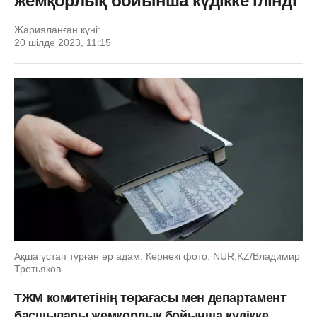
жемқорлық бойынша күдікке ілінді
Жарияланған күні:
20 шілде 2023, 11:15
Ақша ұстап тұрған ер адам. Көрнекі фото: NUR.KZ/Владимир
Третьяков
ТЖМ комитетінің төрағасы мен департамент
басшылары жемқорлық бойынша күдікке