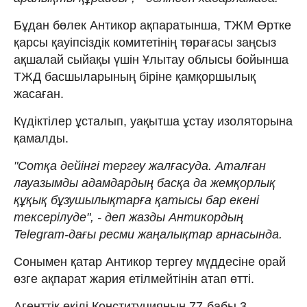
Бұдан бөлек Антикор ақпаратынша, ТЖМ Өртке
қарсы қауіпсіздік комитетінің төрағасы заңсыз
ақшалай сыйақы үшін Ұлытау облысы бойынша
ТЖД басшыларының біріне қамқоршылық
жасаған.
Күдіктілер ұсталып, уақытша ұстау изоляторына
қамалды.
"Сотқа дейінгі тергеу жалғасуда. Аталған
лауазымды адамдардың басқа да жемқорлық
құқық бұзушылықтарға қатысы бар екені
тексерілуде", - деп жазды Антикордың
Telegram-дағы ресми жаңалықтар арнасында.
Сонымен қатар Антикор тергеу мүддесіне орай
өзге ақпарат жария етілмейтінін атап өтті.
Агенттік өкілі Конституцияның 77-бабы 3-