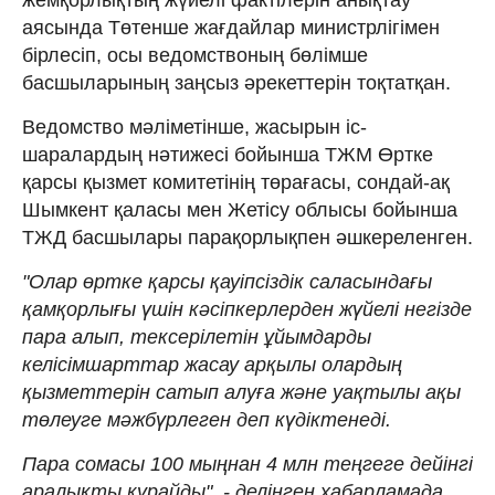
аясында Төтенше жағдайлар министрлігімен
бірлесіп, осы ведомствоның бөлімше
басшыларының заңсыз әрекеттерін тоқтатқан.
Ведомство мәліметінше, жасырын іс-
шаралардың нәтижесі бойынша ТЖМ Өртке
қарсы қызмет комитетінің төрағасы, сондай-ақ
Шымкент қаласы мен Жетісу облысы бойынша
ТЖД басшылары парақорлықпен әшкереленген.
"Олар өртке қарсы қауіпсіздік саласындағы
қамқорлығы үшін кәсіпкерлерден жүйелі негізде
пара алып, тексерілетін ұйымдарды
келісімшарттар жасау арқылы олардың
қызметтерін сатып алуға және уақтылы ақы
төлеуге мәжбүрлеген деп күдіктенеді.
Пара сомасы 100 мыңнан 4 млн теңгеге дейінгі
аралықты құрайды", - делінген хабарламада.