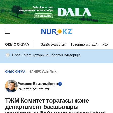
ОҚЫС ОҚИҒА
Заңбұзушылық
Төтенше жағдай
Жол а
Бізбен бірге қатарынан болған күндеріңіз
ОҚЫС ОҚИҒА
ЗАҢБҰЗУШЫЛЫҚ
Рамазан Есмағамбетов
Бұрынғы қызметкер
ТЖМ Комитет төрағасы және
департамент басшылары