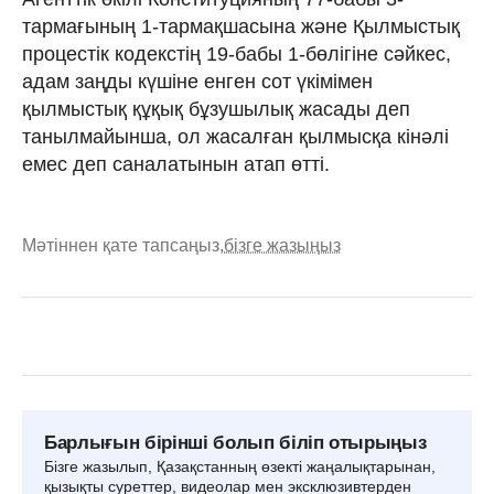
тармағының 1-тармақшасына және Қылмыстық
процестік кодекстің 19-бабы 1-бөлігіне сәйкес,
адам заңды күшіне енген сот үкімімен
қылмыстық құқық бұзушылық жасады деп
танылмайынша, ол жасалған қылмысқа кінәлі
емес деп саналатынын атап өтті.
Мәтіннен қате тапсаңыз,
бізге жазыңыз
Барлығын бірінші болып біліп отырыңыз
Бізге жазылып, Қазақстанның өзекті жаңалықтарынан,
қызықты суреттер, видеолар мен эксклюзивтерден