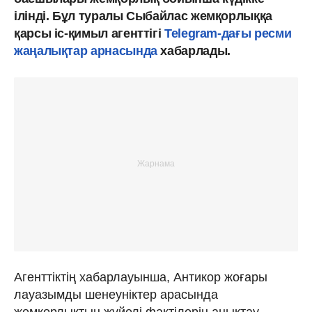
ілінді. Бұл туралы Сыбайлас жемқорлыққа
қарсы іс-қимыл агенттігі
Telegram-дағы ресми
жаңалықтар арнасында
хабарлады.
Агенттіктің хабарлауынша, Антикор жоғары
лауазымды шенеуніктер арасында
жемқорлықтың жүйелі фактілерін анықтау