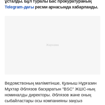
ұсталды. Бұл туралы Бас прокуратураның
Telegram-дағы
ресми арнасында хабарланды.
Ведомствоның мәліметінше, Қуаныш Нұрғазин
Мұхтар Әблязов басқаратын "BSC" ЖШС-ның
номиналды директоры. Әблязов және оның
сыбайластары осы компанияны заңсыз