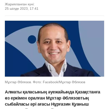
Жарияланған күні:
25 шілде 2023, 17:41
Мұхтар Әблязов. Фото: Facebook/Мұхтар Әблязов
Алматы қаласының әуежайында Қазақстанға
өз еркімен оралған Мұхтар Әблязовтың
сыбайласы әрі ағасы Нұрғазин Қуаныш