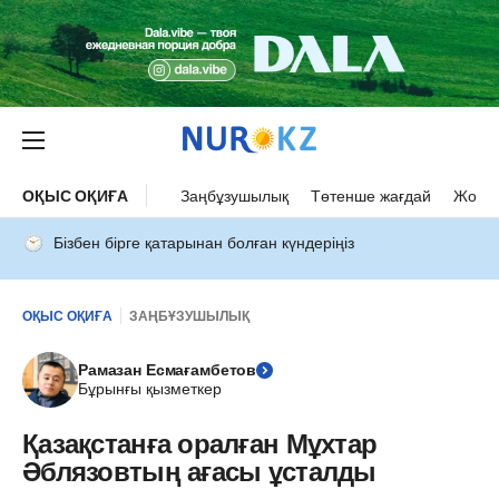
ОҚЫС ОҚИҒА
Заңбұзушылық
Төтенше жағдай
Жол а
Бізбен бірге қатарынан болған күндеріңіз
ОҚЫС ОҚИҒА
ЗАҢБҰЗУШЫЛЫҚ
Рамазан Есмағамбетов
Бұрынғы қызметкер
Қазақстанға оралған Мұхтар
Әблязовтың ағасы ұсталды