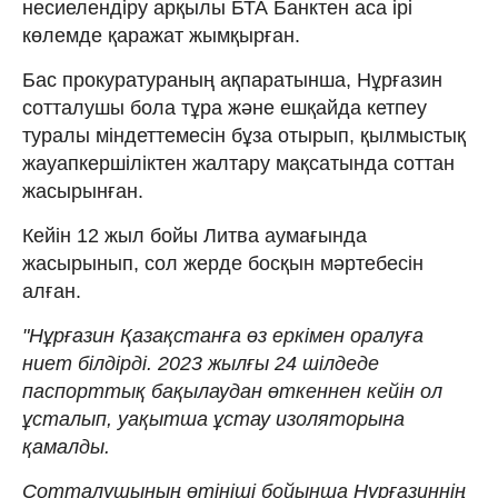
несиелендіру арқылы БТА Банктен аса ірі
көлемде қаражат жымқырған.
Бас прокуратураның ақпаратынша, Нұрғазин
сотталушы бола тұра және ешқайда кетпеу
туралы міндеттемесін бұза отырып, қылмыстық
жауапкершіліктен жалтару мақсатында соттан
жасырынған.
Кейін 12 жыл бойы Литва аумағында
жасырынып, сол жерде босқын мәртебесін
алған.
"Нұрғазин Қазақстанға өз еркімен оралуға
ниет білдірді. 2023 жылғы 24 шілдеде
паспорттық бақылаудан өткеннен кейін ол
ұсталып, уақытша ұстау изоляторына
қамалды.
Сотталушының өтініші бойынша Нұрғазиннің