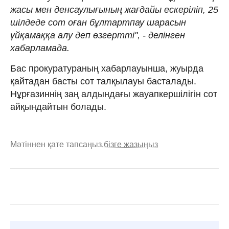
жасы мен денсаулығының жағдайы ескеріліп, 25
шілдеде сот оған бұлтартпау шарасын
үйқамаққа алу деп өзгертті", - делінген
хабарламада.
Бас прокуратураның хабарлауынша, жуырда
қайтадан басты сот талқылауы басталады.
Нұрғазиннің заң алдындағы жауапкершілігін сот
айқындайтын болады.
Мәтіннен қате тапсаңыз,
бізге жазыңыз