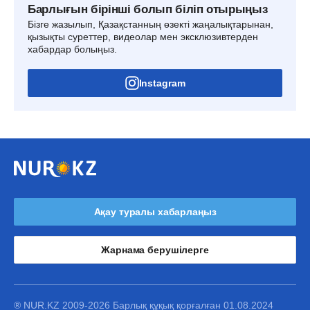
Барлығын бірінші болып біліп отырыңыз
Бізге жазылып, Қазақстанның өзекті жаңалықтарынан,
қызықты суреттер, видеолар мен эксклюзивтерден
хабардар болыңыз.
Instagram
Ақау туралы хабарлаңыз
Жарнама берушілерге
® NUR.KZ 2009-2026 Барлық құқық қорғалған 01.08.2024