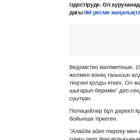
іздестіруде. Ол аурухана
дағы
ІІМ ресми жаңалықт
Ведомство мәліметінше, 1
жолмен өзінің танысын ал
теңгені қолды еткен. Ол жә
шығарып беремін" деп сенд
суытқан.
Полицейлер бұл деректі Қы
бойынша тіркеген.
"Алайда әйел тергеу мен 
соңғы рет денсаулығыны