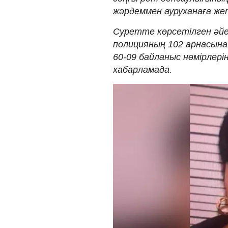
жәрдеммен ауруханаға жет
Суретте көрсетілген әйел
полицияның 102 арнасына н
60-09 байланыс нөмірлері
хабарламада.