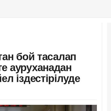
тан бой тасалап
е ауруханадан
ел іздестірілуде