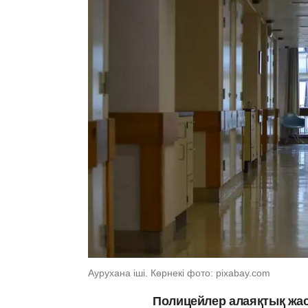
Аурухана іші. Көрнекі фото: pixabay.com
Полицейлер алаяқтық жаса