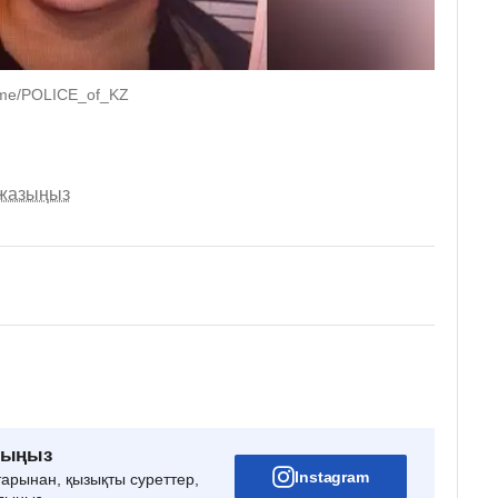
 t.me/POLICE_of_KZ
 жазыңыз
рыңыз
Instagram
тарынан, қызықты суреттер,