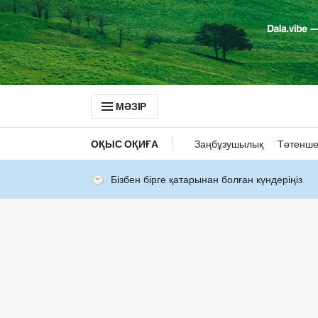
МӘЗІР
ОҚЫС ОҚИҒА
Заңбұзушылық
Төтенше
Бізбен бірге қатарынан болған күндеріңіз