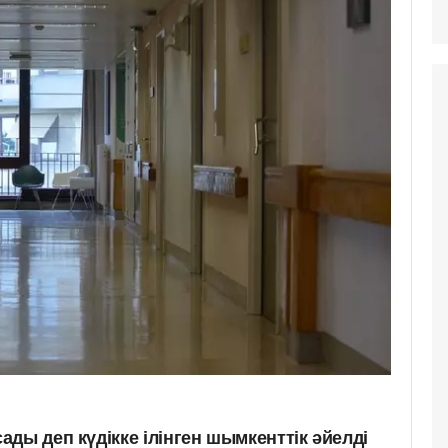
ды деп күдікке ілінген шымкенттік әйелді