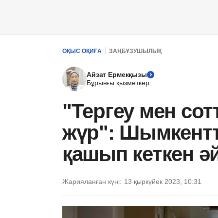
ОҚЫС ОҚИҒА
ЗАҢБҰЗУШЫЛЫҚ
Айзат Ермекқызы
Бұрынғы қызметкер
"Тергеу мен сот
жүр": Шымкентт
қашып кеткен әй
Жарияланған күні:
13 қыркүйек 2023, 10:31