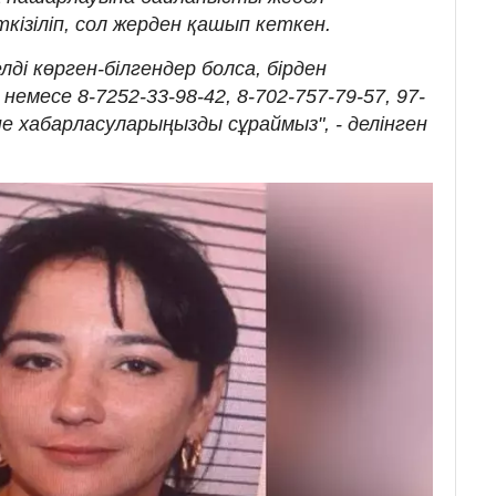
кізіліп, сол жерден қашып кеткен.
ді көрген-білгендер болса, бірден
емесе 8-7252-33-98-42, 8-702-757-79-57, 97-
не хабарласуларыңызды сұраймыз", - делінген