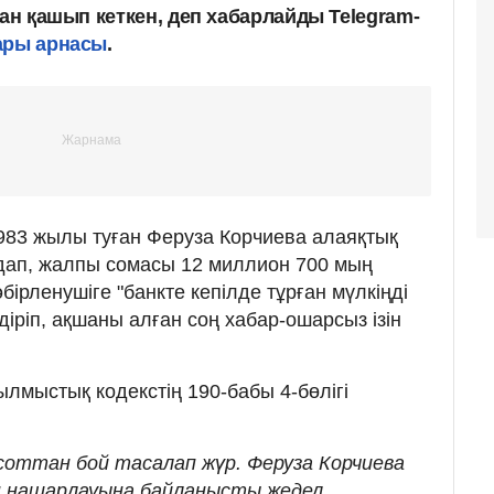
дан қашып кеткен, деп хабарлайды Telegram-
ары арнасы
.
983 жылы туған Феруза Корчиева алаяқтық
дап, жалпы сомасы 12 миллион 700 мың
бірленушіге "банкте кепілде тұрған мүлкіңді
іріп, ақшаны алған соң хабар-ошарсыз ізін
лмыстық кодекстің 190-бабы 4-бөлігі
соттан бой тасалап жүр. Феруза Корчиева
ң нашарлауына байланысты жедел