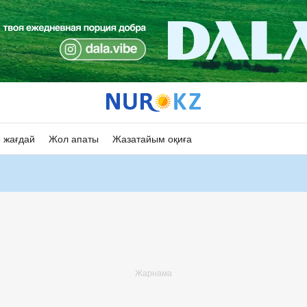
 жағдай
Жол апаты
Жазатайым оқиға