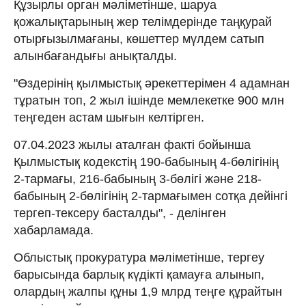
Құзырлы орган мәліметінше, шаруа
қожалықтарының жер телімдерінде таңқурай
отырғызылмағаны, көшеттер мүлдем сатып
алынбағандығы анықталды.
"Өздерінің қылмыстық әрекеттерімен 4 адамнан
тұратын топ, 2 жыл ішінде мемлекетке 900 млн
теңгеден астам шығын келтірген.
07.04.2023 жылы аталған факті бойынша
Қылмыстық кодекстің 190-бабының 4-бөлігінің
2-тармағы, 216-бабының 3-бөлігі және 218-
бабының 2-бөлігінің 2-тармағымен сотқа дейінгі
тергеп-тексеру басталды", - делінген
хабарламада.
Облыстық прокуратура мәліметінше, тергеу
барысында барлық күдікті қамауға алынып,
олардың жалпы құны 1,9 млрд теңге құрайтын